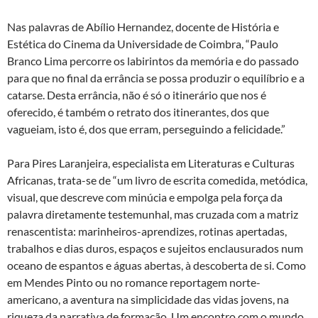
Nas palavras de Abílio Hernandez, docente de História e
Estética do Cinema da Universidade de Coimbra, “Paulo
Branco Lima percorre os labirintos da memória e do passado
para que no final da errância se possa produzir o equilíbrio e a
catarse. Desta errância, não é só o itinerário que nos é
oferecido, é também o retrato dos itinerantes, dos que
vagueiam, isto é, dos que erram, perseguindo a felicidade.”
Para Pires Laranjeira, especialista em Literaturas e Culturas
Africanas, trata-se de “um livro de escrita comedida, metódica,
visual, que descreve com minúcia e empolga pela força da
palavra diretamente testemunhal, mas cruzada com a matriz
renascentista: marinheiros-aprendizes, rotinas apertadas,
trabalhos e dias duros, espaços e sujeitos enclausurados num
oceano de espantos e águas abertas, à descoberta de si. Como
em Mendes Pinto ou no romance reportagem norte-
americano, a aventura na simplicidade das vidas jovens, na
riqueza da narrativa de formação. Um encontro com o mundo