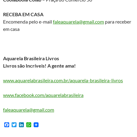
RECEBA EM CASA
Encomenda pelo e-mail
faleaquarela@gmail.com
para receber
em casa
Aquarela Brasileira Livros
Livros são Incríveis! A gente ama!
www.aquarelabrasileira.com.br/aquarela-brasileira-livros
www.facebook.com/aquarelabrasileira
faleaquarela@gmail.com
F
T
L
W
a
w
i
h
c
i
n
a