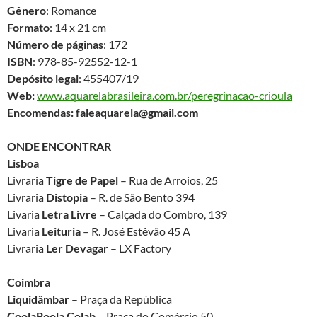
Gênero
: Romance
Formato
: 14 x 21 cm
Número de páginas
: 172
ISBN
: 978-85-92552-12-1
Depósito legal
: 455407/19
Web:
www.aquarelabrasileira.com.br/peregrinacao-crioula
Encomendas: faleaquarela@gmail.com
ONDE ENCONTRAR
Lisboa
Livraria
Tigre de Papel
– Rua de Arroios, 25
Livraria
Distopia
– R. de São Bento 394
Livaria
Letra Livre
– Calçada do Combro, 139
Livaria
Leituria
– R. José Estêvão 45 A
Livraria
Ler Devagar
– LX Factory
Coimbra
Liquidâmbar
– Praça da República
CoolaBoola Colab
– Praça do Comércio 50