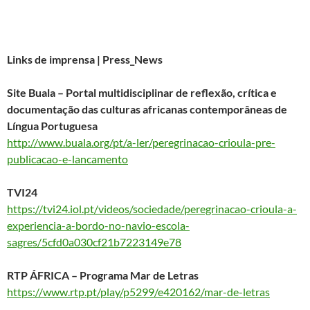
Links de imprensa | Press_News
Site Buala – Portal multidisciplinar de reflexão, crítica e
documentação das culturas africanas contemporâneas de
Língua Portuguesa
http://www.buala.org/pt/a-ler/peregrinacao-crioula-pre-
publicacao-e-lancamento
TVI24
https://tvi24.iol.pt/videos/sociedade/peregrinacao-crioula-a-
experiencia-a-bordo-no-navio-escola-
sagres/5cfd0a030cf21b7223149e78
RTP ÁFRICA – Programa Mar de Letras
https://www.rtp.pt/play/p5299/e420162/mar-de-letras