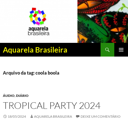
Pesquisar
Aquarela Brasileira
PULAR
MENU
PARA
PRINCI
O
CONTEÚDO
Arquivo da tag: coola boola
ÁUDIO
,
DIÁRIO
TROPICAL PARTY 2024
18/05/2024
AQUARELA BRASILEIRA
DEIXE UM COMENTÁRIO