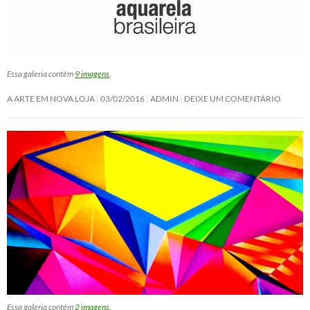
Essa galeria contém
9 imagens
.
A ARTE EM NOVA LOJA
03/02/2016
ADMIN
DEIXE UM COMENTÁRIO
Essa galeria contém
2 imagens
.