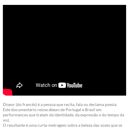
Diseur (do francês) é a pessoa que recita, fala ou declama poesia.
Este documentário reúne
diseurs
de Portugal e Brasil em
performances que tratam da identidade, da expressão e do tempo da
voz.
O resultante é uma curta-metragem sobre a beleza das vozes que se