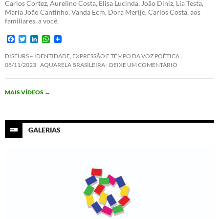
Carlos Cortez, Aurelino Costa, Elisa Lucinda, João Diniz, Lia Testa,
Maria João Cantinho, Vanda Ecm, Dora Merije, Carlos Costa, aos
familiares, a você.
F
T
L
W
a
w
i
h
c
i
n
a
DISEURS – IDENTIDADE, EXPRESSÃO E TEMPO DA VOZ POÉTICA
e
t
k
t
08/11/2023
AQUARELA BRASILEIRA
DEIXE UM COMENTÁRIO
b
t
e
s
o
e
d
A
o
r
I
p
MAIS VÍDEOS
→
k
n
p
GALERIAS