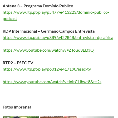
Antena 3 – Programa Domínio Publico
https://www.rtp.pt/play/p5477/e413223/dominio-publico-
podcast
RDP Internacional – Germano Campos Entrevista
https://www.rtp.pt/play/p389/e422848/entrevista-rdp-africa
https://www.youtube.com/watch?v=ZTou63ELfJQ
RTP2 – ESEC TV
https://www.rtp.pt/play/p6012/e417190/esec-tv
https://www.youtube.com/watch?v=lpltCLlbwt8&t=2s
Fotos Imprensa