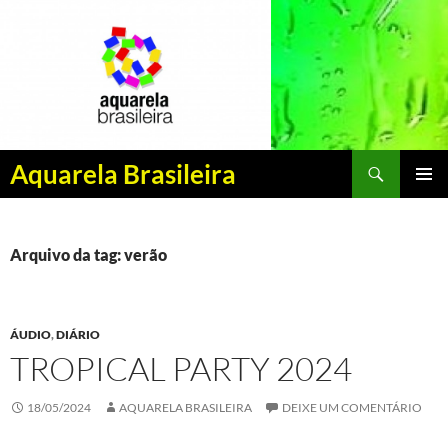
Pesquisar
Aquarela Brasileira
PULAR
MENU
PARA
PRINCI
O
CONTEÚDO
Arquivo da tag: verão
ÁUDIO
,
DIÁRIO
TROPICAL PARTY 2024
18/05/2024
AQUARELA BRASILEIRA
DEIXE UM COMENTÁRIO