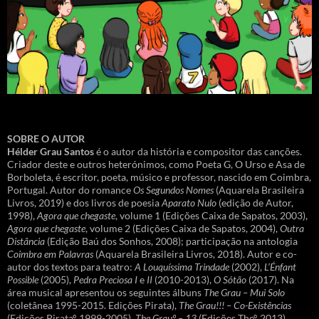
SOBRE O AUTOR
Hélder Grau Santos
é o autor da história e compositor das canções.
Criador deste e outros heterónimos, como Poeta G, O Urso e Asa de
Borboleta, é escritor, poeta, músico e professor, nascido em Coimbra,
Portugal. Autor do romance
Os Segundos Nomes
(Aquarela Brasileira
Livros, 2019) e dos livros de poesia
Aparato Nulo
(edição de Autor,
1998),
Agora que chegaste
, volume 1 (Edições Caixa de Sapatos, 2003),
Agora que chegaste
, volume 2 (Edições Caixa de Sapatos, 2004),
Outra
Distância
(Edição Baú dos Sonhos, 2008); participação na antologia
Coimbra em Palavras
(Aquarela Brasileira Livros, 2018). Autor e co-
autor dos textos para teatro:
A Louquíssima Trindade
(2002),
L’Énfant
Possible
(2005),
Pedra Preciosa I
e
II
(2010-2013),
O Sótão
(2017). Na
área musical apresentou os seguintes álbuns
The Grau – Mui Solo
(coletânea 1995-2015. Edições Pirata),
The Grau!!! – Co-Existências
(Edições Pirataº, 1999-2005),
The Grauº – 13
(Edições Theº, 2013).