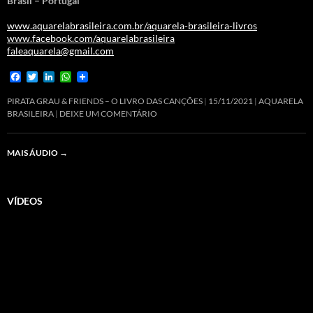
Brasil – Portugal
www.aquarelabrasileira.com.br/aquarela-brasileira-livros
www.facebook.com/aquarelabrasileira
faleaquarela@gmail.com
F
T
L
W
a
w
i
h
c
i
n
a
PIRATA GRAU & FRIENDS – O LIVRO DAS CANÇÕES
15/11/2021
AQUARELA
e
t
k
t
BRASILEIRA
DEIXE UM COMENTÁRIO
b
t
e
s
o
e
d
A
o
r
I
p
MAIS ÁUDIO
→
k
n
p
VÍDEOS