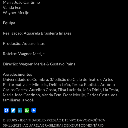
Maria João Cantinho
Vanda Ecm
Wagner Merije
Equipa
Realização: Aquarela Brasileira Images
Produção: Aquarelistas
Roteiro: Wagner Merije
Direção: Wagner Merije & Gustavo Pains
Agradecimentos
Universidade de Coimbra, 3.ª edição do Ciclo de Teatro e Artes
Performativas – Mimesis, Delfim Leão, Teresa Baptista, António
Carlos Cortez, Aurelino Costa, Elisa Lucinda, João Diniz, Lia Testa,
Maria João Cantinho, Vanda Ecm, Dora Merije, Carlos Costa, aos
familiares, a você.
F
T
L
W
a
w
i
h
c
i
n
a
DISEURS – IDENTIDADE, EXPRESSÃO E TEMPO DA VOZ POÉTICA
e
t
k
t
08/11/2023
AQUARELA BRASILEIRA
DEIXE UM COMENTÁRIO