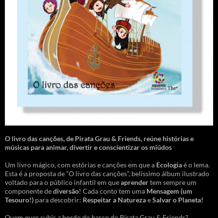
O livro das canções
,
de Pirata Grau & Friends, reúne histórias e
músicas para animar, divertir e conscientizar os miúdos
Um livro mágico, com estórias e canções em que a
Ecologia
é o lema.
Esta é a proposta de “O livro das canções”, belíssimo álbum ilustrado
voltado para o público infantil em que
aprender
tem sempre um
componente de
diversão
! Cada conto tem uma
Mensagem
(um
Tesouro!)
para descobrir:
Respeitar a Natureza
e
Salvar o Planeta!
Quem quer subir a bordo do barco do Pirata Grau & Friends?