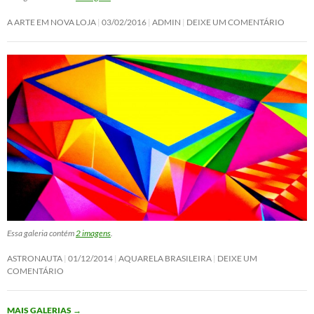
A ARTE EM NOVA LOJA
03/02/2016
ADMIN
DEIXE UM COMENTÁRIO
Essa galeria contém
2 imagens
.
ASTRONAUTA
01/12/2014
AQUARELA BRASILEIRA
DEIXE UM
COMENTÁRIO
MAIS GALERIAS
→