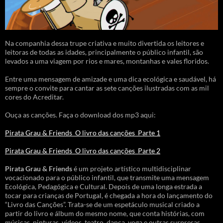
Na companhia dessa trupe criativa e muito divertida os leitores e
leitoras de todas as idades, principalmente o público infantil, são
levados a uma viagem por rios e mares, montanhas e vales floridos.
Entre uma mensagem de amizade e uma dica ecológica e saudável, há
sempre o convite para cantar as sete canções ilustradas com as mil
cores do Acreditar.
Ouça as canções. Faça o download dos mp3 aqui:
Pirata Grau & Friends_O livro das canções_Parte 1
Pirata Grau & Friends_O livro das canções_Parte 2
Pirata Grau & Friends
é um projeto artístico multidisciplinar
vocacionado para o público infantil, que transmite uma mensagem
Ecológica, Pedagógica e Cultural. Depois de uma longa estrada a
tocar para crianças de Portugal, é chegada a hora do lançamento do
“Livro das Canções”. Trata-se de um espetáculo musical criado a
partir do livro e álbum do mesmo nome, que conta histórias, com
músicas, pinturas, vídeos, teatro, dança, yoga e outras surpresas.