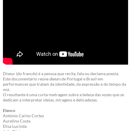
Diseur (do francês) é a pessoa que recita, fala ou declama poesia.
Este documentário reúne
diseurs
de Portugal e Brasil em
performances que tratam da identidade, da expressão e do tempo da
voz.
O resultante é uma curta-metragem sobre a beleza das vozes que se
dedicam a interpretar ideias, miragens e delicadezas.
Elenco
António Carlos Cortez
Aurelino Costa
Elisa Lucinda