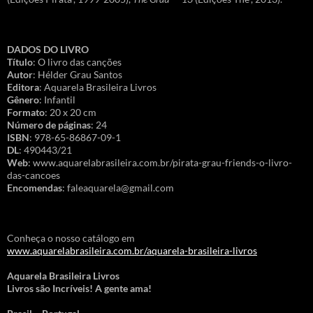
DADOS DO LIVRO
Título
: O livro das canções
Autor
: Hélder Grau Santos
Editora
: Aquarela Brasileira Livros
Gênero
: Infantil
Formato
: 20 x 20 cm
Número de páginas
: 24
ISBN
: 978-65-86867-09-1
DL
: 490443/21
Web
: www.aquarelabrasileira.com.br/pirata-grau-friends-o-livro-
das-cancoes
Encomendas
: faleaquarela@gmail.com
Conheça o nosso catálogo em
www.aquarelabrasileira.com.br/aquarela-brasileira-livros
Aquarela Brasileira Livros
Livros são Incríveis! A gente ama!