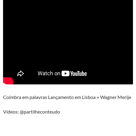
Coimbra em palavras Lançamento em Lisboa + Wagner Merije
Vídeos: @partilheconteudo