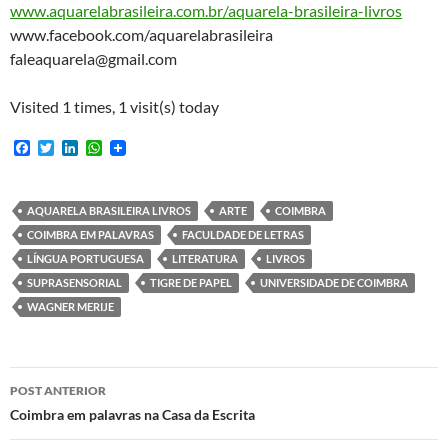
www.aquarelabrasileira.com.br/aquarela-brasileira-livros
www.facebook.com/aquarelabrasileira
faleaquarela@gmail.com
Visited 1 times, 1 visit(s) today
F
T
L
W
a
w
i
h
c
i
n
a
e
t
k
t
b
t
e
s
AQUARELA BRASILEIRA LIVROS
ARTE
COIMBRA
o
e
d
A
COIMBRA EM PALAVRAS
FACULDADE DE LETRAS
o
r
I
p
k
n
p
LÍNGUA PORTUGUESA
LITERATURA
LIVROS
SUPRASENSORIAL
TIGRE DE PAPEL
UNIVERSIDADE DE COIMBRA
WAGNER MERIJE
Navegação
POST ANTERIOR
de
Coimbra em palavras na Casa da Escrita