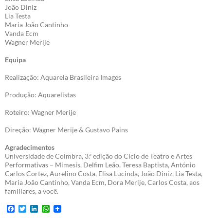
João Diniz
Lia Testa
Maria João Cantinho
Vanda Ecm
Wagner Merije
Equipa
Realização: Aquarela Brasileira Images
Produção: Aquarelistas
Roteiro: Wagner Merije
Direção: Wagner Merije & Gustavo Pains
Agradecimentos
Universidade de Coimbra, 3.ª edição do Ciclo de Teatro e Artes
Performativas – Mimesis, Delfim Leão, Teresa Baptista, António
Carlos Cortez, Aurelino Costa, Elisa Lucinda, João Diniz, Lia Testa,
Maria João Cantinho, Vanda Ecm, Dora Merije, Carlos Costa, aos
familiares, a você.
F
T
L
W
a
w
i
h