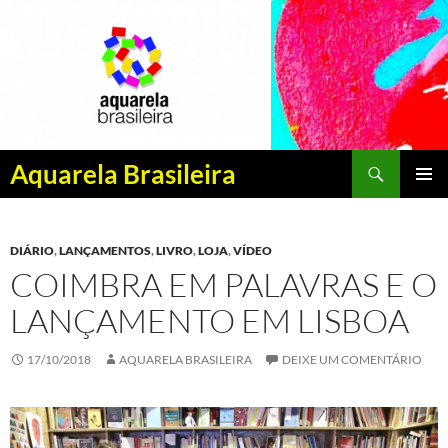
Pesquisar
Aquarela Brasileira
PULAR
MENU
PARA
PRINCI
O
DIÁRIO
,
LANÇAMENTOS
,
LIVRO
,
LOJA
,
VÍDEO
CONTEÚDO
COIMBRA EM PALAVRAS E O
LANÇAMENTO EM LISBOA
17/10/2018
AQUARELA BRASILEIRA
DEIXE UM COMENTÁRIO