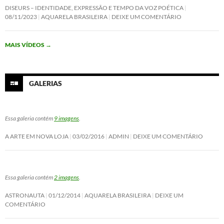
c
i
n
a
DISEURS – IDENTIDADE, EXPRESSÃO E TEMPO DA VOZ POÉTICA
e
t
k
t
08/11/2023
AQUARELA BRASILEIRA
DEIXE UM COMENTÁRIO
b
t
e
s
o
e
d
A
o
r
I
p
MAIS VÍDEOS
→
k
n
p
GALERIAS
Essa galeria contém
9 imagens
.
A ARTE EM NOVA LOJA
03/02/2016
ADMIN
DEIXE UM COMENTÁRIO
Essa galeria contém
2 imagens
.
ASTRONAUTA
01/12/2014
AQUARELA BRASILEIRA
DEIXE UM
COMENTÁRIO