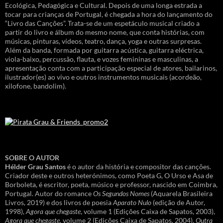
Ecológica, Pedagógica e Cultural. Depois de uma longa estrada a
tocar para crianças de Portugal, é chegada a hora do lançamento do
“Livro das Canções”. Trata-se de um espetáculo musical criado a
partir do livro e álbum do mesmo nome, que conta histórias, com
músicas, pinturas, vídeos, teatro, dança, yoga e outras surpresas.
Além da banda, formada por guitarra acústica, guitarra eléctrica,
viola-baixo, percussão, flauta, e vozes femininas e masculinas, a
apresentação conta com a participação especial de atores, bailarinos,
ilustrador(es) ao vivo e outros instrumentos musicais (acordeão,
xilofone, bandolim).
SOBRE O AUTOR
Hélder Grau Santos
é o autor da história e compositor das canções.
Criador deste e outros heterónimos, como Poeta G, O Urso e Asa de
Borboleta, é escritor, poeta, músico e professor, nascido em Coimbra,
Portugal. Autor do romance
Os Segundos Nomes
(Aquarela Brasileira
Livros, 2019) e dos livros de poesia
Aparato Nulo
(edição de Autor,
1998),
Agora que chegaste
, volume 1 (Edições Caixa de Sapatos, 2003),
Agora que chegaste
, volume 2 (Edições Caixa de Sapatos, 2004),
Outra