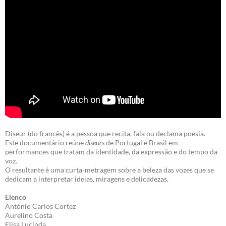
Diseur (do francês) é a pessoa que recita, fala ou declama poesia.
Este documentário reúne
diseurs
de Portugal e Brasil em
performances que tratam da identidade, da expressão e do tempo da
voz.
O resultante é uma curta-metragem sobre a beleza das vozes que se
dedicam a interpretar ideias, miragens e delicadezas.
Elenco
António Carlos Cortez
Aurelino Costa
Elisa Lucinda