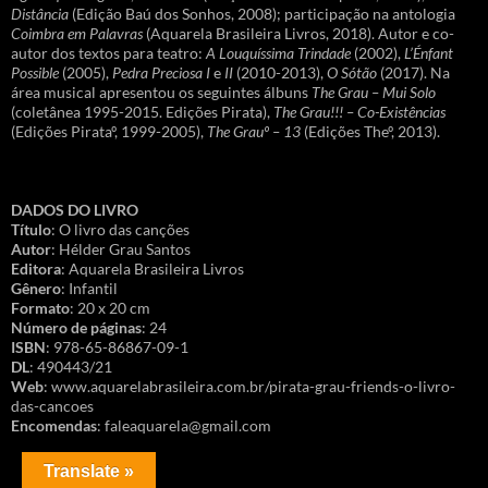
Distância
(Edição Baú dos Sonhos, 2008); participação na antologia
Coimbra em Palavras
(Aquarela Brasileira Livros, 2018). Autor e co-
autor dos textos para teatro:
A Louquíssima Trindade
(2002),
L’Énfant
Possible
(2005),
Pedra Preciosa I
e
II
(2010-2013),
O Sótão
(2017). Na
área musical apresentou os seguintes álbuns
The Grau – Mui Solo
(coletânea 1995-2015. Edições Pirata),
The Grau!!! – Co-Existências
(Edições Pirataº, 1999-2005),
The Grauº – 13
(Edições Theº, 2013).
DADOS DO LIVRO
Título
: O livro das canções
Autor
: Hélder Grau Santos
Editora
: Aquarela Brasileira Livros
Gênero
: Infantil
Formato
: 20 x 20 cm
Número de páginas
: 24
ISBN
: 978-65-86867-09-1
DL
: 490443/21
Web
: www.aquarelabrasileira.com.br/pirata-grau-friends-o-livro-
das-cancoes
Encomendas
: faleaquarela@gmail.com
Translate »