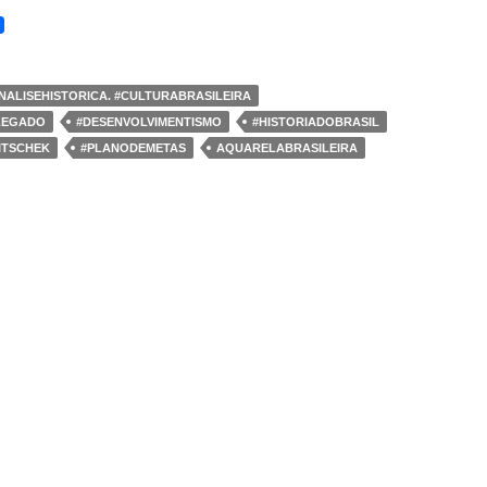
NALISEHISTORICA. #CULTURABRASILEIRA
LEGADO
#DESENVOLVIMENTISMO
#HISTORIADOBRASIL
ITSCHEK
#PLANODEMETAS
AQUARELABRASILEIRA