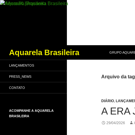
PULAR PARA O
Pesquisar
Aquarela Brasileira
GRUPO AQUARE
LANÇAMENTOS
Arquivo da ta
PRESS_NEWS
CONTATO
DIÁRIO
,
LANÇAME
A ERA 
ACOMPANHE A AQUARELA
BRASILEIRA
29/04/2026