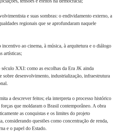
ociações, tensões e efeitos na democracia;
volvimentista e suas sombras: o endividamento externo, a
igualdades regionais que se aprofundaram naquele
o incentivo ao cinema, à música, à arquitetura e o diálogo
 artísticas;
o século XXI: como as escolhas da Era JK ainda
 sobre desenvolvimento, industrialização, infraestrutura
onal.
mita a descrever feitos; ela interpreta o processo histórico
s forças que moldaram o Brasil contemporâneo. A obra
ticamente as conquistas e os limites do projeto
ta, considerando questões como concentração de renda,
na e o papel do Estado.