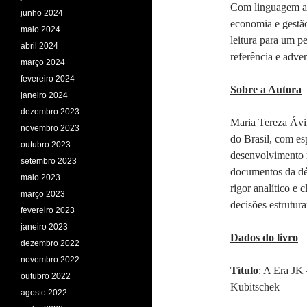
Com linguagem ace
junho 2024
economia e gestã
maio 2024
leitura para um 
abril 2024
referência e adve
março 2024
fevereiro 2024
Sobre a Autora
janeiro 2024
dezembro 2023
Maria Tereza Ávil
novembro 2023
do Brasil, com esp
outubro 2023
desenvolvimento 
setembro 2023
documentos da dé
maio 2023
rigor analítico e
março 2023
decisões estrutur
fevereiro 2023
janeiro 2023
Dados do livro
dezembro 2022
novembro 2022
Título
: A Era JK
outubro 2022
Kubitschek
agosto 2022