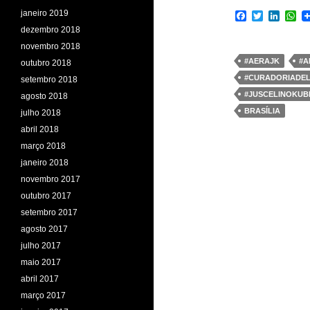
janeiro 2019
F
T
L
W
a
w
i
h
dezembro 2018
c
i
n
a
novembro 2018
e
t
k
t
b
t
e
s
#AERAJK
#A
outubro 2018
o
e
d
A
#CURADORIADE
setembro 2018
o
r
I
p
k
n
p
#JUSCELINOKUB
agosto 2018
BRASÍLIA
julho 2018
abril 2018
março 2018
janeiro 2018
novembro 2017
outubro 2017
setembro 2017
agosto 2017
julho 2017
maio 2017
abril 2017
março 2017