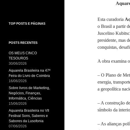
A
quare
Esta curadoria
Aq
TOP POSTS E PÁGINAS
o Brasil a partir
Juscelino Kubitsc
presidente, mas d
POSTS RECENTES
conquistas, desaf
OS MEUS CINCO
TESOUROS
A obra examina o
30/06/2026
Aquarela Brasileira na 47ª
– O Plano de Met
Feira do Livro de Coimbra
16/06/2026
energia, transpor
Sobre livros de Marketing,
a geopolítica naci
Negócios, Finanças,
Informática, Ciências
– A construção de
15/06/2026
símbolo da interi
Aquarela Brasileira no VII
Festival Sons, Saberes e
Sabores da Lusofonia
– As alianças polí
07/06/2026