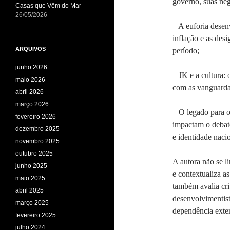
governo, suas neg
Casas que Vêm do Mar
26/05/2026
– A euforia desen
inflação e as des
ARQUIVOS
período;
junho 2026
– JK e a cultura: 
maio 2026
com as vanguardas
abril 2026
março 2026
– O legado para 
fevereiro 2026
impactam o debate
dezembro 2025
e identidade naci
novembro 2025
outubro 2025
A autora não se li
junho 2025
e contextualiza a
maio 2025
também avalia cri
abril 2025
desenvolvimentis
março 2025
dependência exter
fevereiro 2025
julho 2024