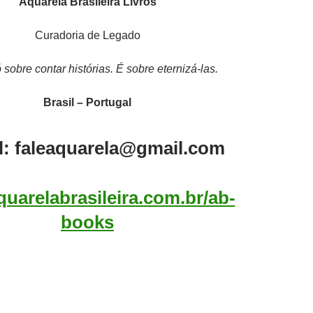
Aquarela Brasileira Livros
Curadoria de Legado
 sobre contar histórias. É sobre eternizá-las.
Brasil – Portugal
l: faleaquarela@gmail.com
uarelabrasileira.com.br/ab-
books