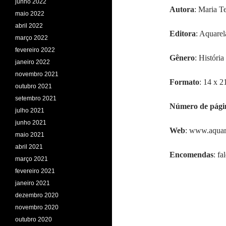
junho 2022
Autor
a
: Maria T
maio 2022
abril 2022
Editora
: Aquarel
março 2022
fevereiro 2022
Gênero
: História
janeiro 2022
novembro 2021
F
ormato
: 14 x 2
outubro 2021
setembro 2021
Número de pági
julho 2021
junho 2021
Web
: www.aquare
maio 2021
abril 2021
Encomendas
: f
março 2021
fevereiro 2021
janeiro 2021
dezembro 2020
novembro 2020
outubro 2020