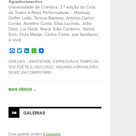
Agradecimentos
Universidade de Coimbra, 3.ª edição do Ciclo
de Teatro e Artes Performativas – Mimesis,
Delfim Leão, Teresa Baptista, António Carlos
Cortez, Aurelino Costa, Elisa Lucinda, João
Diniz, Lia Testa, Maria João Cantinho, Vanda
Ecm, Dora Merije, Carlos Costa, aos familiares,
a você.
F
T
L
W
a
w
i
h
c
i
n
a
DISEURS – IDENTIDADE, EXPRESSÃO E TEMPO DA
e
t
k
t
VOZ POÉTICA
08/11/2023
AQUARELA BRASILEIRA
b
t
e
s
DEIXE UM COMENTÁRIO
o
e
d
A
o
r
I
p
k
n
p
MAIS VÍDEOS
→
GALERIAS
Essa galeria contém
9 imagens
.