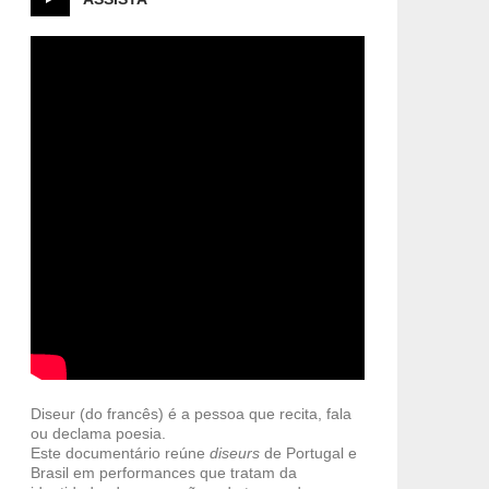
Diseur (do francês) é a pessoa que recita, fala
ou declama poesia.
Este documentário reúne
diseurs
de Portugal e
Brasil em performances que tratam da