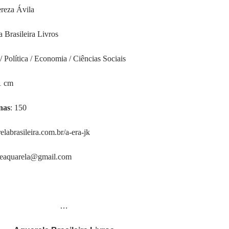
ereza Ávila
a Brasileira Livros
 / Política / Economia / Ciências Sociais
1 cm
nas
: 150
labrasileira.com.br/a-era-jk
aleaquarela@gmail.com
…