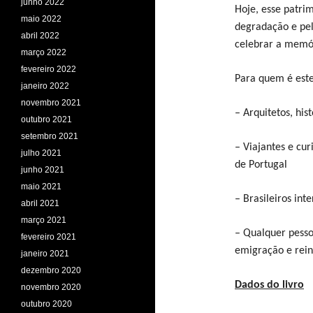
junho 2022
Hoje, esse patri
maio 2022
degradação e pel
abril 2022
celebrar a memór
março 2022
fevereiro 2022
Para quem é este 
janeiro 2022
novembro 2021
– Arquitetos, his
outubro 2021
setembro 2021
– Viajantes e cur
julho 2021
de Portugal
junho 2021
maio 2021
– Brasileiros int
abril 2021
março 2021
– Qualquer pesso
fevereiro 2021
emigração e rei
janeiro 2021
dezembro 2020
Dados do livro
novembro 2020
outubro 2020