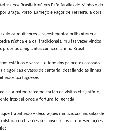
tetura dos Brasileiros” em Fafe às vilas do Minho e do
por Braga, Porto, Lamego e Paços de Ferreira, a obra
 azulejos multicores – revestimentos brilhantes que
dra rústica e a cal tradicionais, muitas vezes vindos
os próprios emigrantes conheceram no Brasil;
 com estátuas e vasos – o topo dos palacetes coroado
as alegóricas e vasos de cantaria, desafiando as linhas
telhados portugueses;
icais – a palmeira como cartão de visitas obrigatório,
ente tropical onde a fortuna foi gerada;
tuque trabalhado – decorações minuciosas nas salas de
r, misturando brasões dos novos-ricos e representações
nte;