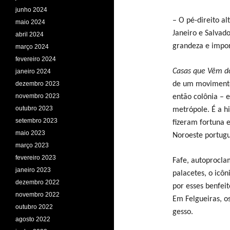
junho 2024
– O pé-direito al
maio 2024
Janeiro e Salvad
abril 2024
grandeza e impo
março 2024
fevereiro 2024
Casas que Vêm 
janeiro 2024
dezembro 2023
de um movimento d
novembro 2023
então colônia – 
outubro 2023
metrópole. É a h
setembro 2023
fizeram fortuna 
maio 2023
Noroeste portuguê
março 2023
fevereiro 2023
Fafe, autoprocla
janeiro 2023
palacetes, o icôn
dezembro 2022
por esses benfei
novembro 2022
Em Felgueiras, os
outubro 2022
gesso.
agosto 2022