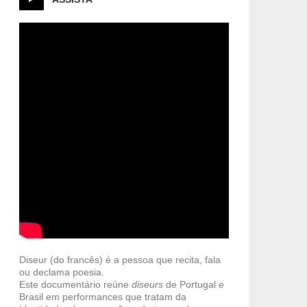
Diseur (do francês) é a pessoa que recita, fala
ou declama poesia.
Este documentário reúne
diseurs
de Portugal e
Brasil em performances que tratam da