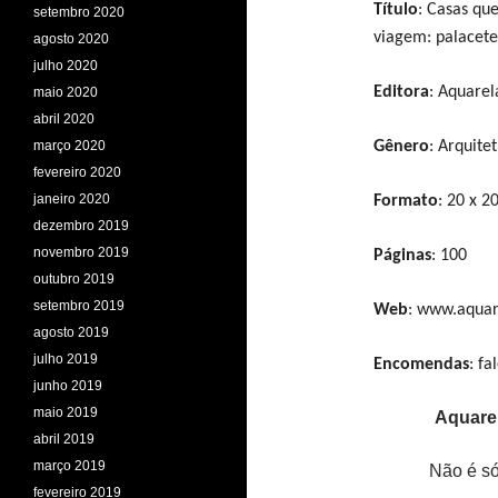
Título
: Casas qu
setembro 2020
viagem: palacete
agosto 2020
julho 2020
Editora
: Aquarel
maio 2020
abril 2020
março 2020
Gênero
: Arquite
fevereiro 2020
janeiro 2020
Formato
: 20 x 2
dezembro 2019
novembro 2019
Páginas
: 100
outubro 2019
setembro 2019
Web
: www.aquar
agosto 2019
julho 2019
Encomendas
: f
junho 2019
maio 2019
Aquarel
abril 2019
março 2019
Não é só
fevereiro 2019