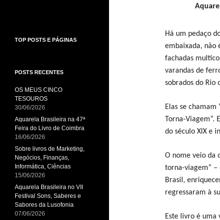
Aquarel
Há um pedaço do 
TOP POSTS E PÁGINAS
embaixada, não é
fachadas multico
varandas de ferr
POSTS RECENTES
sobrados do Rio d
OS MEUS CINCO
TESOUROS
Elas se chamam “
30/06/2026
Torna-Viagem”. E
Aquarela Brasileira na 47ª
Feira do Livro de Coimbra
do século XIX e i
16/06/2026
Sobre livros de Marketing,
O nome veio da o
Negócios, Finanças,
Informática, Ciências
torna-viagem” – 
15/06/2026
Brasil, enriquece
Aquarela Brasileira no VII
regressaram à sua
Festival Sons, Saberes e
Sabores da Lusofonia
07/06/2026
Este livro é uma 