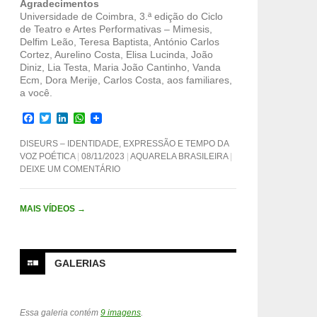
Agradecimentos
Universidade de Coimbra, 3.ª edição do Ciclo
de Teatro e Artes Performativas – Mimesis,
Delfim Leão, Teresa Baptista, António Carlos
Cortez, Aurelino Costa, Elisa Lucinda, João
Diniz, Lia Testa, Maria João Cantinho, Vanda
Ecm, Dora Merije, Carlos Costa, aos familiares,
a você.
F
T
L
W
a
w
i
h
c
i
n
a
DISEURS – IDENTIDADE, EXPRESSÃO E TEMPO DA
e
t
k
t
VOZ POÉTICA
08/11/2023
AQUARELA BRASILEIRA
b
t
e
s
DEIXE UM COMENTÁRIO
o
e
d
A
o
r
I
p
k
n
p
MAIS VÍDEOS
→
GALERIAS
Essa galeria contém
9 imagens
.