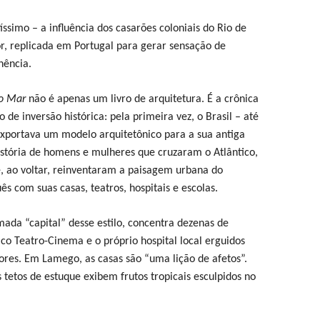
tíssimo – a influência dos casarões coloniais do Rio de
or, replicada em Portugal para gerar sensação de
nência.
do Mar
não é apenas um livro de arquitetura. É a crônica
e inversão histórica: pela primeira vez, o Brasil – até
exportava um modelo arquitetônico para a sua antiga
istória de homens e mulheres que cruzaram o Atlântico,
e, ao voltar, reinventaram a paisagem urbana do
s com suas casas, teatros, hospitais e escolas.
mada “capital” desse estilo, concentra dezenas de
ico Teatro-Cinema e o próprio hospital local erguidos
tores. Em Lamego, as casas são “uma lição de afetos”.
 tetos de estuque exibem frutos tropicais esculpidos no