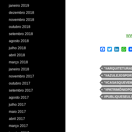
janeiro 2019
dezembro 2018
novembro 2018
outubro 2018
setembro 2018
ww
agosto 2018
julho 2018
F
T
L
W
a
w
i
h
abril 2018
c
i
n
a
março 2018
e
t
k
t
b
t
e
s
"#ARQUITETURA
janeiro 2018
o
e
d
A
"#AZULEJOSPOR
novembro 2017
o
r
I
p
k
n
p
"#CASASQUEVE
outubro 2017
"#PATRIMÔNIOP
setembro 2017
#PUBLIQUESEUL
agosto 2017
julho 2017
maio 2017
abril 2017
março 2017