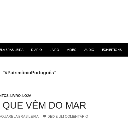
 CONTEÚDO
LA BRASILEIRA
DIÁRIO
LIVRO
VIDEO
AUDIO
EXHIBITIONS
g: “#PatrimônioPortuguês”
NTOS
,
LIVRO
,
LOJA
 QUE VÊM DO MAR
AQUARELA BRASILEIRA
DEIXE UM COMENTÁRIO