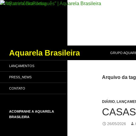
PULAR PARA O
Pesquisar
Aquarela Brasileira
GRUPO AQUARE
LANÇAMENTOS
Arquivo da ta
PRESS_NEWS
CONTATO
DIÁRIO
,
LANÇAME
CASAS
ACOMPANHE A AQUARELA
BRASILEIRA
26/05/2026