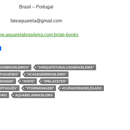
Brasil – Portugal
faleaquarela@gmail.com
w.aquarelabrasileira.com.br/ab-books
DOSBRASILEIROS"
"#ARQUITETURALUSOBRASILEIRA"
TUGUESES"
"#CASASDEBRASILEIRO"
MDOMAR"
"#FAFE"
"#PALACETES"
ORTUGUÊS"
"#TORNAVIAGEM"
#CURADORIADELEGADO
IVRO
AQUARELABRASILEIRA