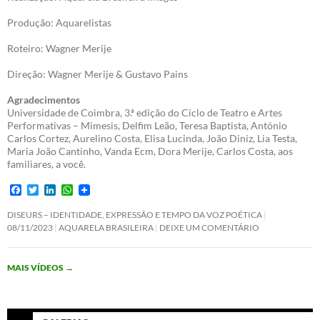
Produção: Aquarelistas
Roteiro: Wagner Merije
Direção: Wagner Merije & Gustavo Pains
Agradecimentos
Universidade de Coimbra, 3.ª edição do Ciclo de Teatro e Artes
Performativas – Mimesis, Delfim Leão, Teresa Baptista, António
Carlos Cortez, Aurelino Costa, Elisa Lucinda, João Diniz, Lia Testa,
Maria João Cantinho, Vanda Ecm, Dora Merije, Carlos Costa, aos
familiares, a você.
F
T
L
W
a
w
i
h
c
i
n
a
DISEURS – IDENTIDADE, EXPRESSÃO E TEMPO DA VOZ POÉTICA
e
t
k
t
08/11/2023
AQUARELA BRASILEIRA
DEIXE UM COMENTÁRIO
b
t
e
s
o
e
d
A
o
r
I
p
MAIS VÍDEOS
→
k
n
p