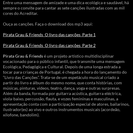
Entre uma mensagem de amizade e uma dica ecológica e saudável, há
sempre o convite para cantar as sete canções ilustradas com as mil
cores do Acreditar.
Ouça as canções. Faça o download dos mp3 aqui:
Pirata Grau & Friends_O livro das canções_Parte 1
Pirata Grau & Friends_O livro das canções_Parte 2
Pirata Grau & Friends
é um projeto artístico multidisciplinar
vocacionado para o público infantil, que transmite uma mensagem
Ecológica, Pedagógica e Cultural. Depois de uma longa estrada a
tocar para crianças de Portugal, é chegada a hora do lançamento do
“Livro das Canções”. Trata-se de um espetáculo musical criado a
partir do livro e álbum do mesmo nome, que conta histórias, com
músicas, pinturas, vídeos, teatro, dança, yoga e outras surpresas.
Além da banda, formada por guitarra acústica, guitarra eléctrica,
viola-baixo, percussão, flauta, e vozes femininas e masculinas, a
apresentação conta com a participação especial de atores, bailarinos,
ilustrador(es) ao vivo e outros instrumentos musicais (acordeão,
xilofone, bandolim).