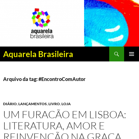
Pesquisar
Aquarela Brasileira
PULAR
MENU
PARA
PRINCI
O
CONTEÚDO
Arquivo da tag: #EncontroComAutor
DIÁRIO
,
LANÇAMENTOS
,
LIVRO
,
LOJA
UM FURACÃO EM LISBOA:
LITERATURA, AMOR E
REINVENÇÃO NA GRAÇA