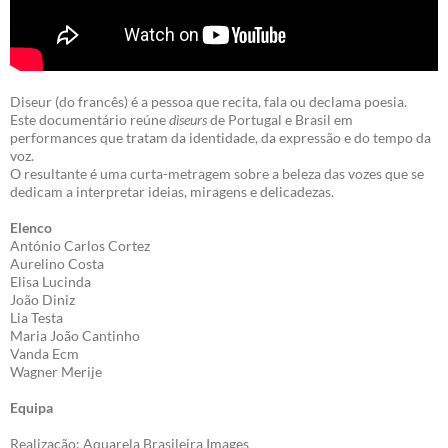
Diseur (do francês) é a pessoa que recita, fala ou declama poesia.
Este documentário reúne
diseurs
de Portugal e Brasil em
performances que tratam da identidade, da expressão e do tempo da
voz.
O resultante é uma curta-metragem sobre a beleza das vozes que se
dedicam a interpretar ideias, miragens e delicadezas.
Elenco
António Carlos Cortez
Aurelino Costa
Elisa Lucinda
João Diniz
Lia Testa
Maria João Cantinho
Vanda Ecm
Wagner Merije
Equipa
Realização: Aquarela Brasileira Images