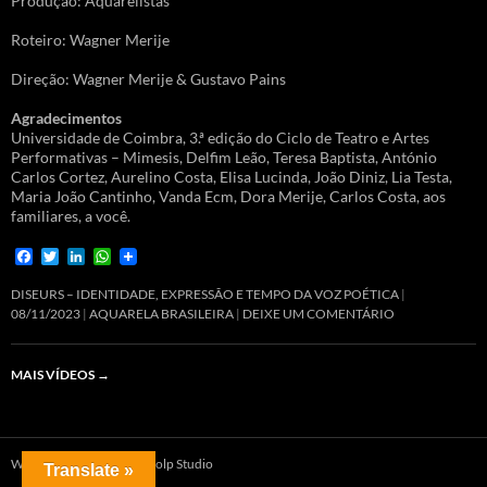
Produção: Aquarelistas
Roteiro: Wagner Merije
Direção: Wagner Merije & Gustavo Pains
Agradecimentos
Universidade de Coimbra, 3.ª edição do Ciclo de Teatro e Artes
Performativas – Mimesis, Delfim Leão, Teresa Baptista, António
Carlos Cortez, Aurelino Costa, Elisa Lucinda, João Diniz, Lia Testa,
Maria João Cantinho, Vanda Ecm, Dora Merije, Carlos Costa, aos
familiares, a você.
F
T
L
W
a
w
i
h
c
i
n
a
DISEURS – IDENTIDADE, EXPRESSÃO E TEMPO DA VOZ POÉTICA
e
t
k
t
08/11/2023
AQUARELA BRASILEIRA
DEIXE UM COMENTÁRIO
b
t
e
s
o
e
d
A
o
r
I
p
MAIS VÍDEOS
→
k
n
p
Website produzido por Dolp Studio
Translate »