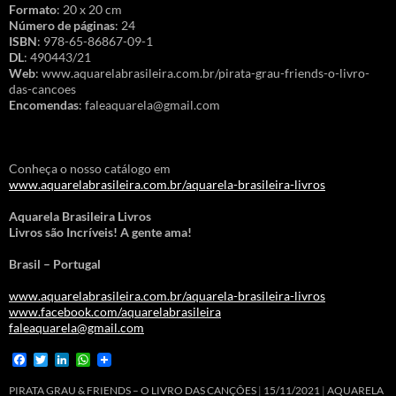
Formato
: 20 x 20 cm
Número de páginas
: 24
ISBN
: 978-65-86867-09-1
DL
: 490443/21
Web
: www.aquarelabrasileira.com.br/pirata-grau-friends-o-livro-
das-cancoes
Encomendas
: faleaquarela@gmail.com
Conheça o nosso catálogo em
www.aquarelabrasileira.com.br/aquarela-brasileira-livros
Aquarela Brasileira Livros
Livros são Incríveis! A gente ama!
Brasil – Portugal
www.aquarelabrasileira.com.br/aquarela-brasileira-livros
www.facebook.com/aquarelabrasileira
faleaquarela@gmail.com
F
T
L
W
a
w
i
h
c
i
n
a
PIRATA GRAU & FRIENDS – O LIVRO DAS CANÇÕES
15/11/2021
AQUARELA