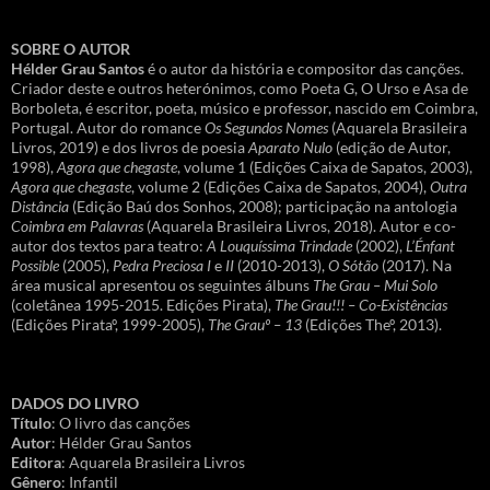
SOBRE O AUTOR
Hélder Grau Santos
é o autor da história e compositor das canções.
Criador deste e outros heterónimos, como Poeta G, O Urso e Asa de
Borboleta, é escritor, poeta, músico e professor, nascido em Coimbra,
Portugal. Autor do romance
Os Segundos Nomes
(Aquarela Brasileira
Livros, 2019) e dos livros de poesia
Aparato Nulo
(edição de Autor,
1998),
Agora que chegaste
, volume 1 (Edições Caixa de Sapatos, 2003),
Agora que chegaste
, volume 2 (Edições Caixa de Sapatos, 2004),
Outra
Distância
(Edição Baú dos Sonhos, 2008); participação na antologia
Coimbra em Palavras
(Aquarela Brasileira Livros, 2018). Autor e co-
autor dos textos para teatro:
A Louquíssima Trindade
(2002),
L’Énfant
Possible
(2005),
Pedra Preciosa I
e
II
(2010-2013),
O Sótão
(2017). Na
área musical apresentou os seguintes álbuns
The Grau – Mui Solo
(coletânea 1995-2015. Edições Pirata),
The Grau!!! – Co-Existências
(Edições Pirataº, 1999-2005),
The Grauº – 13
(Edições Theº, 2013).
DADOS DO LIVRO
Título
: O livro das canções
Autor
: Hélder Grau Santos
Editora
: Aquarela Brasileira Livros
Gênero
: Infantil