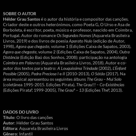
SOBRE O AUTOR
Hélder Grau Santos
é o autor da história e compositor das canções.
Criador deste e outros heterónimos, como Poeta G, O Urso e Asa de
Borboleta, é escritor, poeta, músico e professor, nascido em Coimbra,
Portugal. Autor do romance
Os Segundos Nomes
(Aquarela Brasileira
Livros, 2019) e dos livros de poesia
Aparato Nulo
(edição de Autor,
1998),
Agora que chegaste
, volume 1 (Edições Caixa de Sapatos, 2003),
Agora que chegaste
, volume 2 (Edições Caixa de Sapatos, 2004),
Outra
Distância
(Edição Baú dos Sonhos, 2008); participação na antologia
Coimbra em Palavras
(Aquarela Brasileira Livros, 2018). Autor e co-
autor dos textos para teatro:
A Louquíssima Trindade
(2002),
L’Énfant
Possible
(2005),
Pedra Preciosa I
e
II
(2010-2013),
O Sótão
(2017). Na
área musical apresentou os seguintes álbuns
The Grau – Mui Solo
(coletânea 1995-2015. Edições Pirata),
The Grau!!! – Co-Existências
(Edições Pirataº, 1999-2005),
The Grauº – 13
(Edições Theº, 2013).
DADOS DO LIVRO
Título
: O livro das canções
Autor
: Hélder Grau Santos
Editora
: Aquarela Brasileira Livros
Gênero
: Infantil