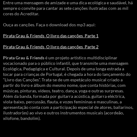
Entre uma mensagem de amizade e uma dica ecológica e saudável, há
sempre o convite para cantar as sete canções ilustradas com as mil
cores do Acreditar.
Ouça as canções. Faça o download dos mp3 aqui:
Pirata Grau & Friends_O livro das canções_Parte 1
Pirata Grau & Friends_O livro das canções_Parte 2
Pirata Grau & Friends
é um projeto artístico multidisciplinar
vocacionado para o público infantil, que transmite uma mensagem
Ecológica, Pedagógica e Cultural. Depois de uma longa estrada a
tocar para crianças de Portugal, é chegada a hora do lançamento do
“Livro das Canções”. Trata-se de um espetáculo musical criado a
partir do livro e álbum do mesmo nome, que conta histórias, com
músicas, pinturas, vídeos, teatro, dança, yoga e outras surpresas.
Além da banda, formada por guitarra acústica, guitarra eléctrica,
viola-baixo, percussão, flauta, e vozes femininas e masculinas, a
apresentação conta com a participação especial de atores, bailarinos,
ilustrador(es) ao vivo e outros instrumentos musicais (acordeão,
xilofone, bandolim).