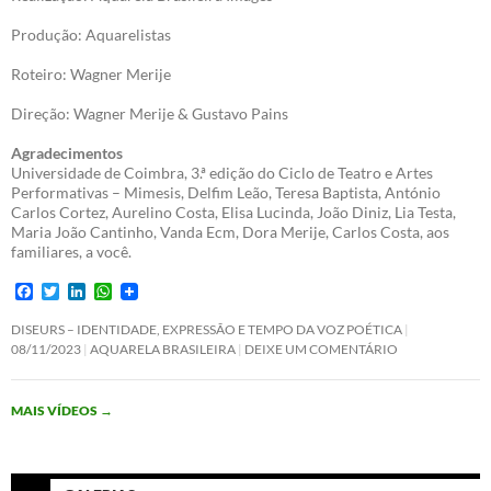
Produção: Aquarelistas
Roteiro: Wagner Merije
Direção: Wagner Merije & Gustavo Pains
Agradecimentos
Universidade de Coimbra, 3.ª edição do Ciclo de Teatro e Artes
Performativas – Mimesis, Delfim Leão, Teresa Baptista, António
Carlos Cortez, Aurelino Costa, Elisa Lucinda, João Diniz, Lia Testa,
Maria João Cantinho, Vanda Ecm, Dora Merije, Carlos Costa, aos
familiares, a você.
F
T
L
W
a
w
i
h
c
i
n
a
DISEURS – IDENTIDADE, EXPRESSÃO E TEMPO DA VOZ POÉTICA
e
t
k
t
08/11/2023
AQUARELA BRASILEIRA
DEIXE UM COMENTÁRIO
b
t
e
s
o
e
d
A
o
r
I
p
MAIS VÍDEOS
→
k
n
p