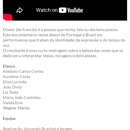
Diseur (do francês) é a pessoa que recita, fala ou declama poesia.
Este documentário reúne
diseurs
de Portugal e Brasil em
performances que tratam da identidade, da expressão e do tempo da
voz.
O resultante é uma curta-metragem sobre a beleza das vozes que se
dedicam a interpretar ideias, miragens e delicadezas.
Elenco
António Carlos Cortez
Aurelino Costa
Elisa Lucinda
João Diniz
Lia Testa
Maria João Cantinho
Vanda Ecm
Wagner Merije
Equipa
Realização: Aquarela Brasileira Images