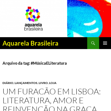
Pesquisar
Aquarela Brasileira
PULAR
MENU
PARA
PRINCI
O
CONTEÚDO
Arquivo da tag: #MúsicaELiteratura
DIÁRIO
,
LANÇAMENTOS
,
LIVRO
,
LOJA
UM FURACÃO EM LISBOA:
LITERATURA, AMOR E
REINVENÇÃO NA GRAÇA