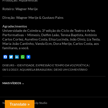
Produção: Aquarelistas
Roteiro: Wagner Merije
Direção: Wagner Merije & Gustavo Pains
Agradecimentos
Universidade de Coimbra, 3.ª edição do Ciclo de Teatro e Artes
Performativas – Mimesis, Delfim Leão, Teresa Baptista, António
Carlos Cortez, Aurelino Costa, Elisa Lucinda, João Diniz, Lia Testa,
Maria João Cantinho, Vanda Ecm, Dora Merije, Carlos Costa, aos
familiares, a você.
F
T
L
W
a
w
i
h
c
i
n
a
DISEURS – IDENTIDADE, EXPRESSÃO E TEMPO DA VOZ POÉTICA
e
t
k
t
08/11/2023
AQUARELA BRASILEIRA
DEIXE UM COMENTÁRIO
b
t
e
s
o
e
d
A
o
r
I
p
MAIS VÍDEOS
→
k
n
p
Website produzido por Dolp Studio
Translate »