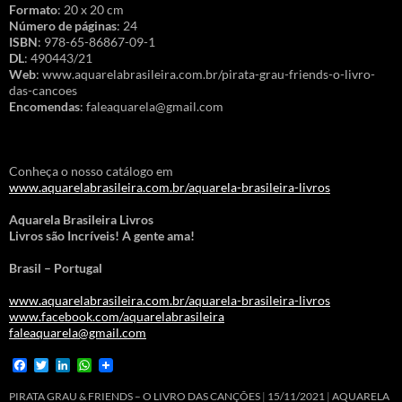
Formato
: 20 x 20 cm
Número de páginas
: 24
ISBN
: 978-65-86867-09-1
DL
: 490443/21
Web
: www.aquarelabrasileira.com.br/pirata-grau-friends-o-livro-
das-cancoes
Encomendas
: faleaquarela@gmail.com
Conheça o nosso catálogo em
www.aquarelabrasileira.com.br/aquarela-brasileira-livros
Aquarela Brasileira Livros
Livros são Incríveis! A gente ama!
Brasil – Portugal
www.aquarelabrasileira.com.br/aquarela-brasileira-livros
www.facebook.com/aquarelabrasileira
faleaquarela@gmail.com
F
T
L
W
a
w
i
h
c
i
n
a
PIRATA GRAU & FRIENDS – O LIVRO DAS CANÇÕES
15/11/2021
AQUARELA