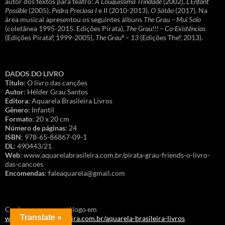
autor dos textos para teatro:
A Louquíssima Trindade
(2002),
L’Énfant
Possible
(2005),
Pedra Preciosa I
e
II
(2010-2013),
O Sótão
(2017). Na
área musical apresentou os seguintes álbuns
The Grau – Mui Solo
(coletânea 1995-2015. Edições Pirata),
The Grau!!! – Co-Existências
(Edições Pirataº, 1999-2005),
The Grauº – 13
(Edições Theº, 2013).
DADOS DO LIVRO
Título
: O livro das canções
Autor
: Hélder Grau Santos
Editora
: Aquarela Brasileira Livros
Gênero
: Infantil
Formato
: 20 x 20 cm
Número de páginas
: 24
ISBN
: 978-65-86867-09-1
DL
: 490443/21
Web
: www.aquarelabrasileira.com.br/pirata-grau-friends-o-livro-
das-cancoes
Encomendas
: faleaquarela@gmail.com
Conheça o nosso catálogo em
Translate »
www.aquarelabrasileira.com.br/aquarela-brasileira-livros