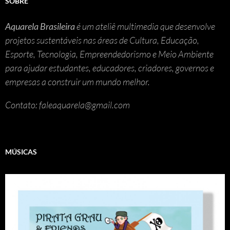
SOBRE
Aquarela Brasileira
é um ateliê multimedia que desenvolve
projetos sustentáveis nas áreas de Cultura, Educação,
Esporte, Tecnologia, Empreendedorismo e Meio Ambiente
para ajudar estudantes, educadores, criadores, governos e
empresas a construir um mundo melhor.
Contato: faleaquarela@gmail.com
MÚSICAS