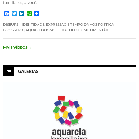
familiares, a você.
F
T
L
W
a
w
i
h
c
i
n
a
DISEURS – IDENTIDADE, EXPRESSÃO E TEMPO DA VOZ POÉTICA
e
t
k
t
08/11/2023
AQUARELA BRASILEIRA
DEIXE UM COMENTÁRIO
b
t
e
s
o
e
d
A
o
r
I
p
MAIS VÍDEOS
→
k
n
p
GALERIAS