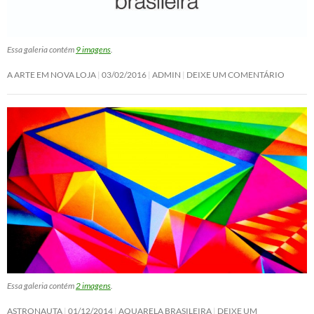
Essa galeria contém
9 imagens
.
A ARTE EM NOVA LOJA
03/02/2016
ADMIN
DEIXE UM COMENTÁRIO
Essa galeria contém
2 imagens
.
ASTRONAUTA
01/12/2014
AQUARELA BRASILEIRA
DEIXE UM