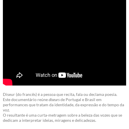
Diseur (do francês) é a pessoa que recita, fala ou declama poesia.
Este documentário reúne
diseurs
de Portugal e Brasil em
performances que tratam da identidade, da expressão e do tempo da
voz.
O resultante é uma curta-metragem sobre a beleza das vozes que se
dedicam a interpretar ideias, miragens e delicadezas.