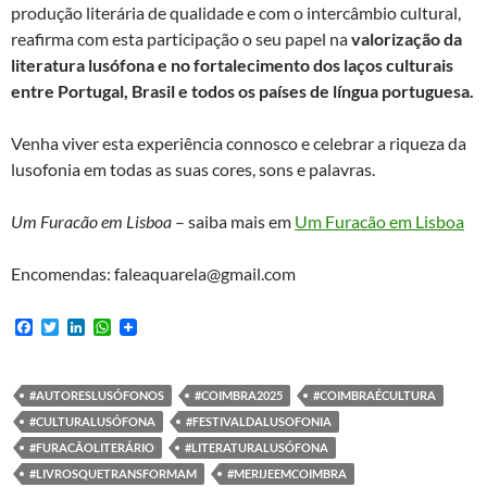
produção literária de qualidade e com o intercâmbio cultural,
reafirma com esta participação o seu papel na
valorização da
literatura lusófona e no fortalecimento dos laços culturais
entre Portugal, Brasil e todos os países de língua portuguesa.
Venha viver esta experiência connosco e celebrar a riqueza da
lusofonia em todas as suas cores, sons e palavras.
Um Furacão em Lisboa
– saiba mais em
Um Furacão em Lisboa
Encomendas: faleaquarela@gmail.com
F
T
L
W
a
w
i
h
c
i
n
a
e
t
k
t
b
t
e
s
#AUTORESLUSÓFONOS
#COIMBRA2025
#COIMBRAÉCULTURA
o
e
d
A
#CULTURALUSÓFONA
#FESTIVALDALUSOFONIA
o
r
I
p
k
n
p
#FURACÃOLITERÁRIO
#LITERATURALUSÓFONA
#LIVROSQUETRANSFORMAM
#MERIJEEMCOIMBRA