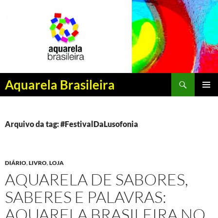
Pesquisar
Aquarela Brasileira
PULAR
MENU
PARA
PRINCI
O
CONTEÚDO
Arquivo da tag: #FestivalDaLusofonia
DIÁRIO
,
LIVRO
,
LOJA
AQUARELA DE SABORES,
SABERES E PALAVRAS:
AQUARELA BRASILEIRA NO