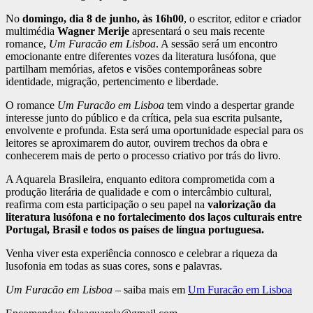
No
domingo, dia 8 de junho, às 16h00
, o escritor, editor e criador
multimédia
Wagner Merije
apresentará o seu mais recente
romance,
Um Furacão em Lisboa
. A sessão será um encontro
emocionante entre diferentes vozes da literatura lusófona, que
partilham memórias, afetos e visões contemporâneas sobre
identidade, migração, pertencimento e liberdade.
O romance
Um Furacão em Lisboa
tem vindo a despertar grande
interesse junto do público e da crítica, pela sua escrita pulsante,
envolvente e profunda. Esta será uma oportunidade especial para os
leitores se aproximarem do autor, ouvirem trechos da obra e
conhecerem mais de perto o processo criativo por trás do livro.
A Aquarela Brasileira, enquanto editora comprometida com a
produção literária de qualidade e com o intercâmbio cultural,
reafirma com esta participação o seu papel na
valorização da
literatura lusófona e no fortalecimento dos laços culturais entre
Portugal, Brasil e todos os países de língua portuguesa.
Venha viver esta experiência connosco e celebrar a riqueza da
lusofonia em todas as suas cores, sons e palavras.
Um Furacão em Lisboa
– saiba mais em
Um Furacão em Lisboa