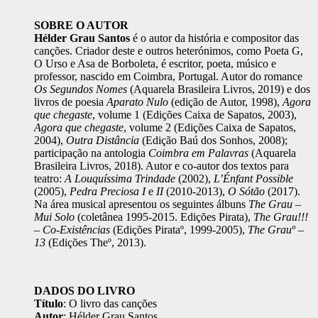
SOBRE O AUTOR
Hélder Grau Santos
é o autor da história e compositor das
canções. Criador deste e outros heterónimos, como Poeta G,
O Urso e Asa de Borboleta, é escritor, poeta, músico e
professor, nascido em Coimbra, Portugal. Autor do romance
Os Segundos Nomes
(Aquarela Brasileira Livros, 2019) e dos
livros de poesia
Aparato Nulo
(edição de Autor, 1998),
Agora
que chegaste
, volume 1 (Edições Caixa de Sapatos, 2003),
Agora que chegaste
, volume 2 (Edições Caixa de Sapatos,
2004),
Outra Distância
(Edição Baú dos Sonhos, 2008);
participação na antologia
Coimbra em Palavras
(Aquarela
Brasileira Livros, 2018). Autor e co-autor dos textos para
teatro:
A Louquíssima Trindade
(2002),
L’Énfant Possible
(2005),
Pedra Preciosa I
e
II
(2010-2013),
O Sótão
(2017).
Na área musical apresentou os seguintes álbuns
The Grau –
Mui Solo
(coletânea 1995-2015. Edições Pirata),
The Grau!!!
– Co-Existências
(Edições Pirataº, 1999-2005),
The Grauº –
13
(Edições Theº, 2013).
DADOS DO LIVRO
Título
: O livro das canções
Autor
: Hélder Grau Santos