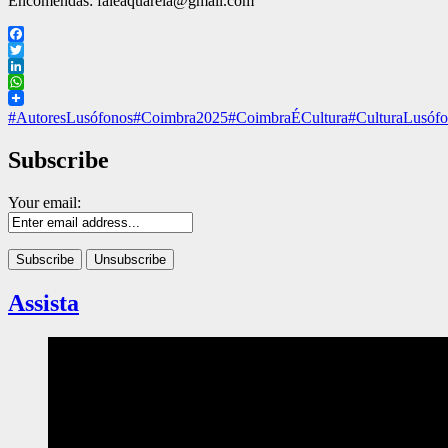
Encomendas: faleaquarela@gmail.com
Facebook
Twitter
LinkedIn
WhatsApp
#AutoresLusófonos
#Coimbra2025
#CoimbraÉCultura
#CulturaLusóf
Subscribe
Your email:
Assista