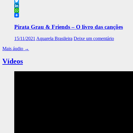
Facebook
Twitter
LinkedIn
WhatsApp
Pirata Grau & Friends – O livro das canções
15/11/2021
Aquarela Brasileira
Deixe um comentário
Mais áudio
→
Vídeos