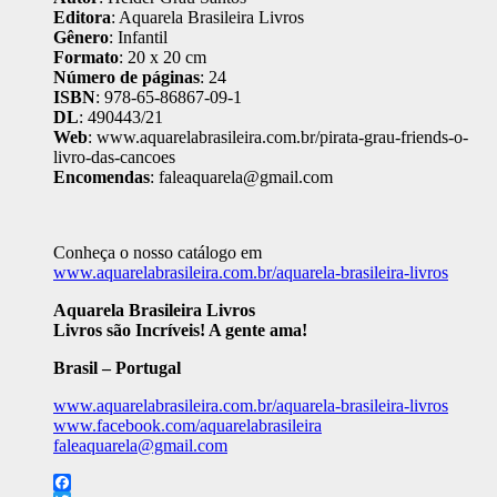
Editora
: Aquarela Brasileira Livros
Gênero
: Infantil
Formato
: 20 x 20 cm
Número de páginas
: 24
ISBN
: 978-65-86867-09-1
DL
: 490443/21
Web
: www.aquarelabrasileira.com.br/pirata-grau-friends-o-
livro-das-cancoes
Encomendas
: faleaquarela@gmail.com
Conheça o nosso catálogo em
www.aquarelabrasileira.com.br/aquarela-brasileira-livros
Aquarela Brasileira Livros
Livros são Incríveis! A gente ama!
Brasil – Portugal
www.aquarelabrasileira.com.br/aquarela-brasileira-livros
www.facebook.com/aquarelabrasileira
faleaquarela@gmail.com