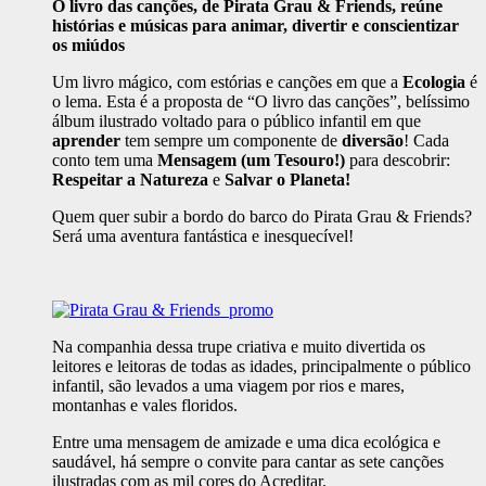
O livro das canções
,
de Pirata Grau & Friends, reúne
histórias e músicas para animar, divertir e conscientizar
os miúdos
Um livro mágico, com estórias e canções em que a
Ecologia
é
o lema. Esta é a proposta de “O livro das canções”, belíssimo
álbum ilustrado voltado para o público infantil em que
aprender
tem sempre um componente de
diversão
! Cada
conto tem uma
Mensagem
(um Tesouro!)
para descobrir:
Respeitar a Natureza
e
Salvar o Planeta!
Quem quer subir a bordo do barco do Pirata Grau & Friends?
Será uma aventura fantástica e inesquecível!
Na companhia dessa trupe criativa e muito divertida os
leitores e leitoras de todas as idades, principalmente o público
infantil, são levados a uma viagem por rios e mares,
montanhas e vales floridos.
Entre uma mensagem de amizade e uma dica ecológica e
saudável, há sempre o convite para cantar as sete canções
ilustradas com as mil cores do Acreditar.