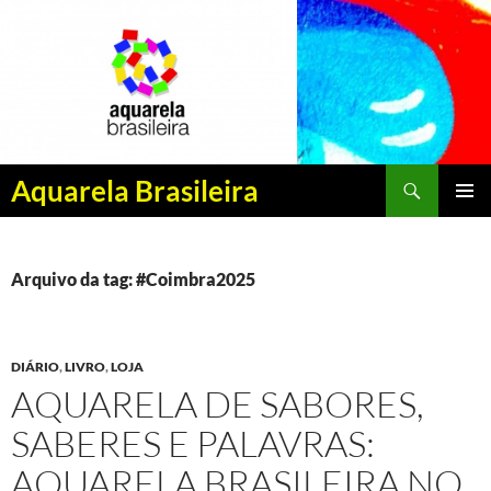
Pesquisar
Aquarela Brasileira
PULAR
MENU
PARA
PRINCI
O
CONTEÚDO
Arquivo da tag: #Coimbra2025
DIÁRIO
,
LIVRO
,
LOJA
AQUARELA DE SABORES,
SABERES E PALAVRAS:
AQUARELA BRASILEIRA NO