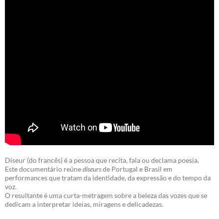
Diseur (do francês) é a pessoa que recita, fala ou declama poesia.
Este documentário reúne
diseurs
de Portugal e Brasil em
performances que tratam da identidade, da expressão e do tempo da
voz.
O resultante é uma curta-metragem sobre a beleza das vozes que se
dedicam a interpretar ideias, miragens e delicadezas.