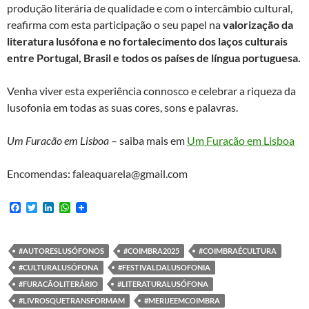
produção literária de qualidade e com o intercâmbio cultural,
reafirma com esta participação o seu papel na
valorização da
literatura lusófona e no fortalecimento dos laços culturais
entre Portugal, Brasil e todos os países de língua portuguesa.
Venha viver esta experiência connosco e celebrar a riqueza da
lusofonia em todas as suas cores, sons e palavras.
Um Furacão em Lisboa
– saiba mais em
Um Furacão em Lisboa
Encomendas: faleaquarela@gmail.com
F
T
L
W
a
w
i
h
c
i
n
a
e
t
k
t
b
t
e
s
#AUTORESLUSÓFONOS
#COIMBRA2025
#COIMBRAÉCULTURA
o
e
d
A
#CULTURALUSÓFONA
#FESTIVALDALUSOFONIA
o
r
I
p
k
n
p
#FURACÃOLITERÁRIO
#LITERATURALUSÓFONA
#LIVROSQUETRANSFORMAM
#MERIJEEMCOIMBRA