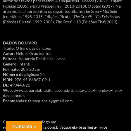
autor dos textos para teatro:
A Louquíssima Trindade
(2002),
L’Énfant
Possible
(2005),
Pedra Preciosa I
e
II
(2010-2013),
O Sótão
(2017). Na
área musical apresentou os seguintes álbuns
The Grau – Mui Solo
(coletânea 1995-2015. Edições Pirata),
The Grau!!! – Co-Existências
(Edições Pirataº, 1999-2005),
The Grauº – 13
(Edições Theº, 2013).
DADOS DO LIVRO
Título
: O livro das canções
Autor
: Hélder Grau Santos
Editora
: Aquarela Brasileira Livros
Gênero
: Infantil
Formato
: 20 x 20 cm
Número de páginas
: 24
ISBN
: 978-65-86867-09-1
DL
: 490443/21
Web
: www.aquarelabrasileira.com.br/pirata-grau-friends-o-livro-
das-cancoes
Encomendas
: faleaquarela@gmail.com
Conheça o nosso catálogo em
Translate »
www.aquarelabrasileira.com.br/aquarela-brasileira-livros