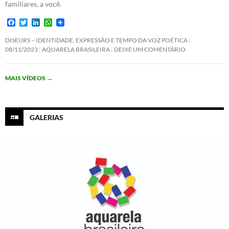
familiares, a você.
F
T
L
W
a
w
i
h
c
i
n
a
DISEURS – IDENTIDADE, EXPRESSÃO E TEMPO DA VOZ POÉTICA
e
t
k
t
08/11/2023
AQUARELA BRASILEIRA
DEIXE UM COMENTÁRIO
b
t
e
s
o
e
d
A
o
r
I
p
MAIS VÍDEOS
→
k
n
p
GALERIAS