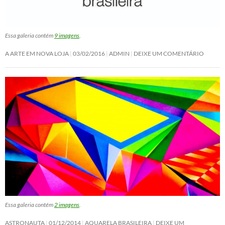
Essa galeria contém
9 imagens
.
A ARTE EM NOVA LOJA
03/02/2016
ADMIN
DEIXE UM COMENTÁRIO
Essa galeria contém
2 imagens
.
ASTRONAUTA
01/12/2014
AQUARELA BRASILEIRA
DEIXE UM