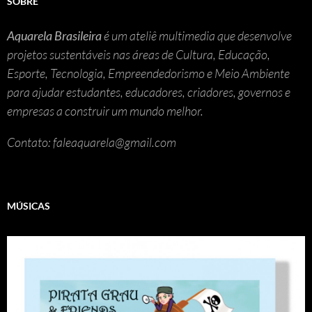
SOBRE
Aquarela Brasileira
é um ateliê multimedia que desenvolve
projetos sustentáveis nas áreas de Cultura, Educação,
Esporte, Tecnologia, Empreendedorismo e Meio Ambiente
para ajudar estudantes, educadores, criadores, governos e
empresas a construir um mundo melhor.
Contato: faleaquarela@gmail.com
MÚSICAS