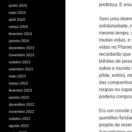
profetiza. E en
junho 2024
maio 2024
Sem uma determi
abril 2024
solidariedade, 
março 2024
mesmo tempo, s
fevereiro 2024
muitas vidas, e
janeiro 2024
vidas no Planet
dezembro 2023
recordarão que
novembro 2023
bilhões de pesso
outubro 2023
sobre o mundo e
setembro 2023
pôde, enfim), m
maio 2023
das companhias,
março 2023
roupas ou sapat
fevereiro 2023
poderia comprar
janeiro 2023
dezembro 2022
Eis um convite p
novembro 2022
questões funda
outubro 2022
projeto de reve
agosto 2022
Aguardemos que