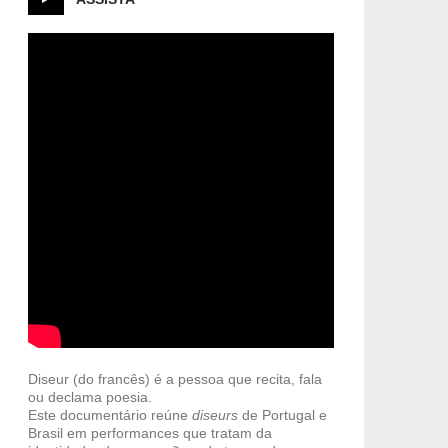
Diseur (do francês) é a pessoa que recita, fala
ou declama poesia.
Este documentário reúne
diseurs
de Portugal e
Brasil em performances que tratam da