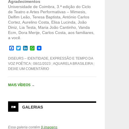
Agradecimentos
Universidade de Coimbra, 3.ª edição do Ciclo
de Teatro e Artes Performativas – Mimesis,
Delfim Leão, Teresa Baptista, António Carlos
Cortez, Aurelino Costa, Elisa Lucinda, João
Diniz, Lia Testa, Maria João Cantinho, Vanda
Ecm, Dora Merije, Carlos Costa, aos familiares,
a você.
F
T
L
W
a
w
i
h
c
i
n
a
DISEURS – IDENTIDADE, EXPRESSÃO E TEMPO DA
e
t
k
t
VOZ POÉTICA
08/11/2023
AQUARELA BRASILEIRA
b
t
e
s
DEIXE UM COMENTÁRIO
o
e
d
A
o
r
I
p
k
n
p
MAIS VÍDEOS
→
GALERIAS
Essa galeria contém
9 imagens
.