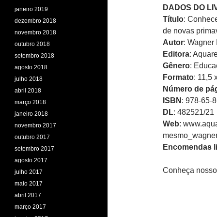
DADOS DO LI
janeiro 2019
Título
: Conhece
dezembro 2018
de novas prima
novembro 2018
Autor
: Wagner 
outubro 2018
Editora
: Aquare
setembro 2018
Gênero
: Educa
agosto 2018
Formato
: 11,5
julho 2018
Número de pá
abril 2018
ISBN
: 978-65-
março 2018
DL
: 482521/21
janeiro 2018
Web
: www.aqua
novembro 2017
mesmo_wagner-
outubro 2017
Encomendas li
setembro 2017
agosto 2017
Conheça nosso
julho 2017
maio 2017
abril 2017
março 2017