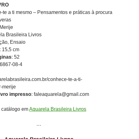
VRO
-te a ti mesmo – Pensamentos e práticas à procura
veras
Merije
la Brasileira Livros
ção, Ensaio
 x 15,5 cm
ginas
: 52
86867-08-4
relabrasileira.com.br/conhece-te-a-ti-
merije
vro impresso
: faleaquarela@gmail.com
 catálogo em
Aquarela Brasileira Livros
…