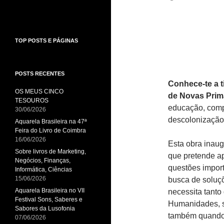
TOP POSTS E PÁGINAS
POSTS RECENTES
Conhece-te a 
OS MEUS CINCO
de Novas Prim
TESOUROS
educação, comp
30/06/2026
descolonização 
Aquarela Brasileira na 47ª
Feira do Livro de Coimbra
16/06/2026
Esta obra inau
Sobre livros de Marketing,
que pretende ap
Negócios, Finanças,
questões impor
Informática, Ciências
15/06/2026
busca de soluçõ
Aquarela Brasileira no VII
necessita tanto
Festival Sons, Saberes e
Humanidades, so
Sabores da Lusofonia
também quando
07/06/2026