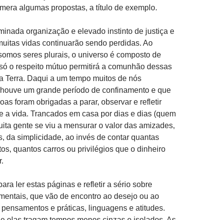
umera algumas propostas, a título de exemplo.
nada organização e elevado instinto de justiça e
muitas vidas continuarão sendo perdidas. Ao
omos seres plurais, o universo é composto de
 só o respeito mútuo permitirá a comunhão dessas
a Terra. Daqui a um tempo muitos de nós
 houve um grande período de confinamento e que
as foram obrigadas a parar, observar e refletir
 a vida. Trancados em casa por dias e dias (quem
uita gente se viu a mensurar o valor das amizades,
 da simplicidade, ao invés de contar quantas
os, quantos carros ou privilégios que o dinheiro
.
ara ler estas páginas e refletir a sério sobre
mentais, que vão de encontro ao desejo ou ao
r pensamentos e práticas, linguagens e atitudes.
 elas tragam tempos menos cinzas e isolados. As