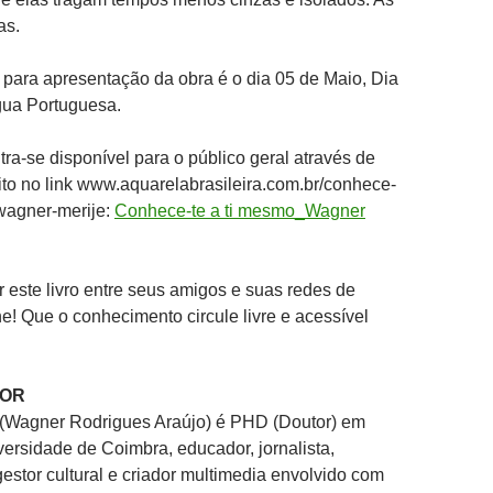
as.
 para apresentação da obra é o dia 05 de Maio, Dia
gua Portuguesa.
ra-se disponível para o público geral através de
to no link www.aquarelabrasileira.com.br/conhece-
wagner-merije:
Conhece-te a ti mesmo_Wagner
r este livro entre seus amigos e suas redes de
he! Que o conhecimento circule livre e acessível
TOR
(Wagner Rodrigues Araújo) é PHD (Doutor) em
versidade de Coimbra, educador, jornalista,
, gestor cultural e criador multimedia envolvido com