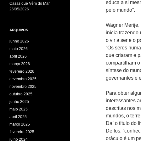
educa a si mes
Casas que Vêm do Mar
26/05/2026
pelo mundo”.
Wagner Merije, 
ARQUIVOS
inicia trazendo
o vir a ser e o p
junho 2026
“Os seres huma
maio 2026
que criaram e 
abril 2026
compartilham o 
março 2026
síntese do mun
fevereiro 2026
governantes e 
dezembro 2025
novembro 2025
Para obter algu
outubro 2025
interessantes a
junho 2025
descritas nos m
maio 2025
mundos, o terren
abril 2025
Daí o título do
março 2025
Delfos, “conhec
fevereiro 2025
oráculo é um p
julho 2024