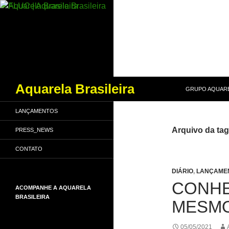
PULAR PARA O
Pesquisar
Aquarela Brasileira
GRUPO AQUARE
LANÇAMENTOS
Arquivo da ta
PRESS_NEWS
CONTATO
DIÁRIO
,
LANÇAME
CONHE
ACOMPANHE A AQUARELA
BRASILEIRA
MESMO
05/05/2021