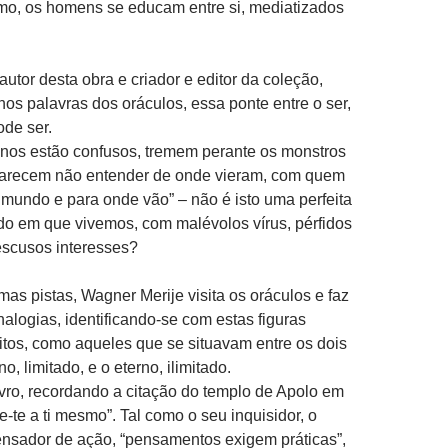
mo, os homens se educam entre si, mediatizados
autor desta obra e criador e editor da coleção,
-nos palavras dos oráculos, essa ponte entre o ser,
ode ser.
nos estão confusos, tremem perante os monstros
parecem não entender de onde vieram, com quem
mundo e para onde vão” – não é isto uma perfeita
do em que vivemos, com malévolos vírus, pérfidos
escusos interesses?
mas pistas, Wagner Merije visita os oráculos e faz
nalogias, identificando-se com estas figuras
itos, como aqueles que se situavam entre os dois
o, limitado, e o eterno, ilimitado.
 livro, recordando a citação do templo de Apolo em
e-te a ti mesmo”. Tal como o seu inquisidor, o
ensador de ação, “pensamentos exigem práticas”,