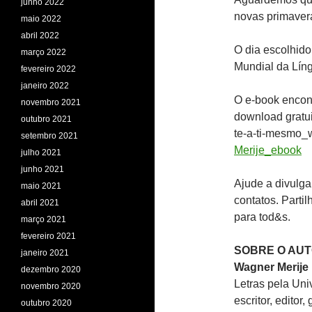
junho 2022
novas primaver
maio 2022
abril 2022
O dia escolhido
março 2022
Mundial da Lín
fevereiro 2022
janeiro 2022
O e-book encont
novembro 2021
download gratui
outubro 2021
te-a-ti-mesmo_
setembro 2021
Merije_ebook
julho 2021
junho 2021
Ajude a divulga
maio 2021
contatos. Partil
abril 2021
para tod&s.
março 2021
fevereiro 2021
SOBRE O AU
janeiro 2021
Wagner Merije
dezembro 2020
Letras pela Uni
novembro 2020
escritor, editor
outubro 2020