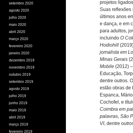
projetos ligado
setembro 2020
Suas reflexões
agosto 2020
últimos anos em 
julho 2020
e dança, e em 
maio 2020
para adultos, jo
abril 2020
incluindo
O Cot
março 2020
Hodiohill
(2019
fevereiro 2020
jornalista em L
janeiro 2020
Minas Gerais
(2
dezembro 2019
Mobile
(2012) –
novembro 2019
Educação, Torp
outubro 2019
dentre outros. 
setembro 2019
estão obras de
agosto 2019
Espanca, Mário
julho 2019
Cochofel, e tít
junho 2019
Coimbra em pal
maio 2019
palavras
,
São P
abril 2019
VI
, dentre outro
março 2019
fevereiro 2019