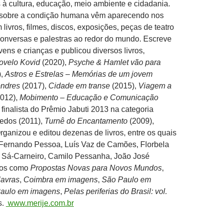
s à cultura, educação, meio ambiente e cidadania.
 sobre a condição humana vêm aparecendo nos
livros, filmes, discos, exposições, peças de teatro
conversas e palestras ao redor do mundo. Escreve
vens e crianças e publicou diversos livros,
ovelo Kovid
(2020),
Psyche & Hamlet vão para
),
Astros e Estrelas – Memórias de um jovem
ondres
(2017),
Cidade em transe
(2015),
Viagem a
012),
Mobimento – Educação e Comunicação
 finalista do Prêmio Jabuti 2013 na categoria
edos (2011),
Turnê do Encantamento
(2009),
Organizou e editou dezenas de livros, entre os quais
 Fernando Pessoa, Luís Vaz de Camões, Florbela
 Sá-Carneiro, Camilo Pessanha, João José
ulos como
Propostas Novas para Novos Mundos
,
avras
,
Coimbra em imagens
,
São Paulo em
aulo em imagens
,
Pelas periferias do Brasil: vol.
s.
www.merije.com.br