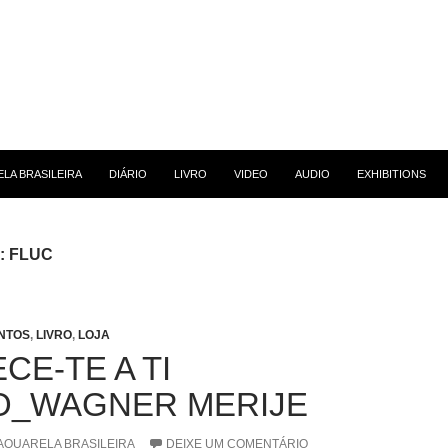
 CONTEÚDO
LA BRASILEIRA
DIÁRIO
LIVRO
VIDEO
AUDIO
EXHIBITIONS
g: FLUC
NTOS
,
LIVRO
,
LOJA
CE-TE A TI
_WAGNER MERIJE
AQUARELA BRASILEIRA
DEIXE UM COMENTÁRIO