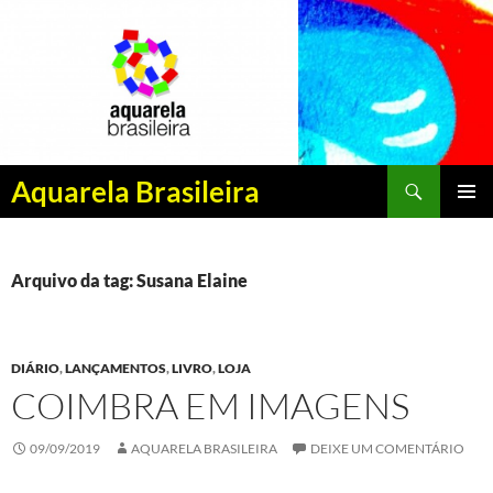
Pesquisar
Aquarela Brasileira
PULAR
MENU
PARA
PRINCI
O
CONTEÚDO
Arquivo da tag: Susana Elaine
DIÁRIO
,
LANÇAMENTOS
,
LIVRO
,
LOJA
COIMBRA EM IMAGENS
09/09/2019
AQUARELA BRASILEIRA
DEIXE UM COMENTÁRIO