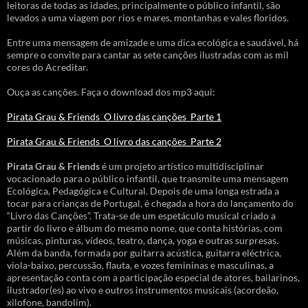
leitoras de todas as idades, principalmente o público infantil, são
levados a uma viagem por rios e mares, montanhas e vales floridos.
Entre uma mensagem de amizade e uma dica ecológica e saudável, há
sempre o convite para cantar as sete canções ilustradas com as mil
cores do Acreditar.
Ouça as canções. Faça o download dos mp3 aqui:
Pirata Grau & Friends_O livro das canções_Parte 1
Pirata Grau & Friends_O livro das canções_Parte 2
Pirata Grau & Friends
é um projeto artístico multidisciplinar
vocacionado para o público infantil, que transmite uma mensagem
Ecológica, Pedagógica e Cultural. Depois de uma longa estrada a
tocar para crianças de Portugal, é chegada a hora do lançamento do
“Livro das Canções”. Trata-se de um espetáculo musical criado a
partir do livro e álbum do mesmo nome, que conta histórias, com
músicas, pinturas, vídeos, teatro, dança, yoga e outras surpresas.
Além da banda, formada por guitarra acústica, guitarra eléctrica,
viola-baixo, percussão, flauta, e vozes femininas e masculinas, a
apresentação conta com a participação especial de atores, bailarinos,
ilustrador(es) ao vivo e outros instrumentos musicais (acordeão,
xilofone, bandolim).