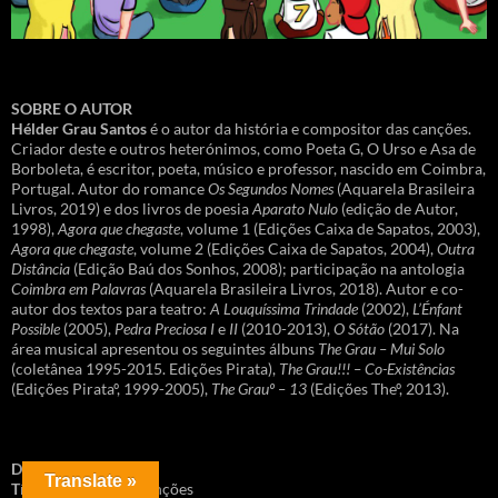
SOBRE O AUTOR
Hélder Grau Santos
é o autor da história e compositor das canções.
Criador deste e outros heterónimos, como Poeta G, O Urso e Asa de
Borboleta, é escritor, poeta, músico e professor, nascido em Coimbra,
Portugal. Autor do romance
Os Segundos Nomes
(Aquarela Brasileira
Livros, 2019) e dos livros de poesia
Aparato Nulo
(edição de Autor,
1998),
Agora que chegaste
, volume 1 (Edições Caixa de Sapatos, 2003),
Agora que chegaste
, volume 2 (Edições Caixa de Sapatos, 2004),
Outra
Distância
(Edição Baú dos Sonhos, 2008); participação na antologia
Coimbra em Palavras
(Aquarela Brasileira Livros, 2018). Autor e co-
autor dos textos para teatro:
A Louquíssima Trindade
(2002),
L’Énfant
Possible
(2005),
Pedra Preciosa I
e
II
(2010-2013),
O Sótão
(2017). Na
área musical apresentou os seguintes álbuns
The Grau – Mui Solo
(coletânea 1995-2015. Edições Pirata),
The Grau!!! – Co-Existências
(Edições Pirataº, 1999-2005),
The Grauº – 13
(Edições Theº, 2013).
DADOS DO LIVRO
Translate »
Título
: O livro das canções