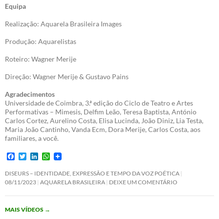
Equipa
Realização: Aquarela Brasileira Images
Produção: Aquarelistas
Roteiro: Wagner Merije
Direção: Wagner Merije & Gustavo Pains
Agradecimentos
Universidade de Coimbra, 3.ª edição do Ciclo de Teatro e Artes
Performativas – Mimesis, Delfim Leão, Teresa Baptista, António
Carlos Cortez, Aurelino Costa, Elisa Lucinda, João Diniz, Lia Testa,
Maria João Cantinho, Vanda Ecm, Dora Merije, Carlos Costa, aos
familiares, a você.
F
T
L
W
a
w
i
h
c
i
n
a
DISEURS – IDENTIDADE, EXPRESSÃO E TEMPO DA VOZ POÉTICA
e
t
k
t
08/11/2023
AQUARELA BRASILEIRA
DEIXE UM COMENTÁRIO
b
t
e
s
o
e
d
A
o
r
I
p
MAIS VÍDEOS
→
k
n
p