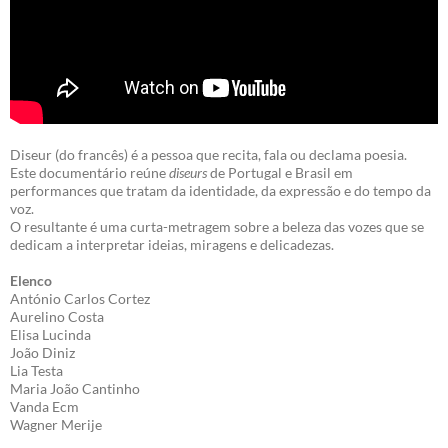
Diseur (do francês) é a pessoa que recita, fala ou declama poesia.
Este documentário reúne
diseurs
de Portugal e Brasil em
performances que tratam da identidade, da expressão e do tempo da
voz.
O resultante é uma curta-metragem sobre a beleza das vozes que se
dedicam a interpretar ideias, miragens e delicadezas.
Elenco
António Carlos Cortez
Aurelino Costa
Elisa Lucinda
João Diniz
Lia Testa
Maria João Cantinho
Vanda Ecm
Wagner Merije