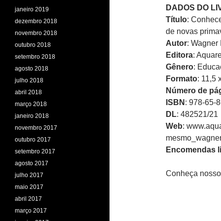
DADOS DO LI
janeiro 2019
Título
: Conhece
dezembro 2018
de novas prima
novembro 2018
Autor
: Wagner 
outubro 2018
Editora
: Aquare
setembro 2018
Gênero
: Educa
agosto 2018
Formato
: 11,5
julho 2018
Número de pá
abril 2018
ISBN
: 978-65-
março 2018
DL
: 482521/21
janeiro 2018
Web
: www.aqua
novembro 2017
mesmo_wagner-
outubro 2017
Encomendas li
setembro 2017
agosto 2017
Conheça nosso
julho 2017
maio 2017
abril 2017
março 2017