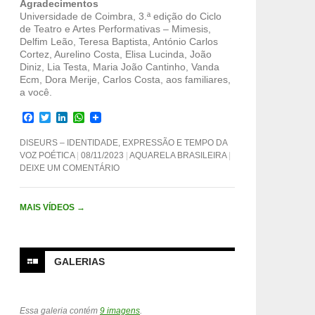
Agradecimentos
Universidade de Coimbra, 3.ª edição do Ciclo
de Teatro e Artes Performativas – Mimesis,
Delfim Leão, Teresa Baptista, António Carlos
Cortez, Aurelino Costa, Elisa Lucinda, João
Diniz, Lia Testa, Maria João Cantinho, Vanda
Ecm, Dora Merije, Carlos Costa, aos familiares,
a você.
F
T
L
W
a
w
i
h
c
i
n
a
DISEURS – IDENTIDADE, EXPRESSÃO E TEMPO DA
e
t
k
t
VOZ POÉTICA
08/11/2023
AQUARELA BRASILEIRA
b
t
e
s
DEIXE UM COMENTÁRIO
o
e
d
A
o
r
I
p
k
n
p
MAIS VÍDEOS
→
GALERIAS
Essa galeria contém
9 imagens
.