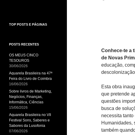
TOP POSTS E PÁGINAS
POSTS RECENTES
Conhece-te a 
OS MEUS CINCO
de Novas Prim
TESOUROS
educação, comp
30/06/2026
descolonização 
Aquarela Brasileira na 47ª
Feira do Livro de Coimbra
16/06/2026
Esta obra inau
Sobre livros de Marketing,
que pretende ap
Negócios, Finanças,
questões impor
Informática, Ciências
15/06/2026
busca de soluçõ
Aquarela Brasileira no VII
necessita tanto
Festival Sons, Saberes e
Humanidades, so
Sabores da Lusofonia
também quando
07/06/2026