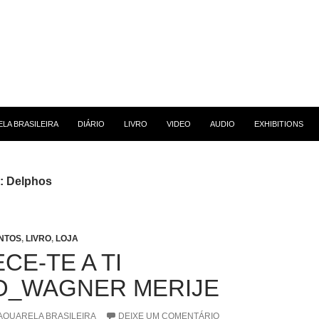
 CONTEÚDO
LA BRASILEIRA
DIÁRIO
LIVRO
VIDEO
AUDIO
EXHIBITIONS
g: Delphos
NTOS
,
LIVRO
,
LOJA
CE-TE A TI
_WAGNER MERIJE
AQUARELA BRASILEIRA
DEIXE UM COMENTÁRIO