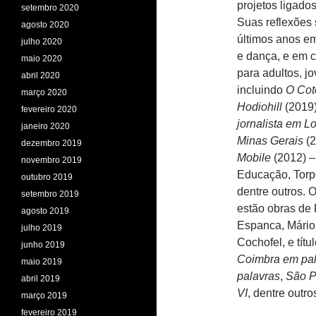
projetos ligado
setembro 2020
Suas reflexões
agosto 2020
últimos anos em 
julho 2020
e dança, e em 
maio 2020
para adultos, jo
abril 2020
incluindo
O Cot
março 2020
Hodiohill
(2019
fevereiro 2020
jornalista em L
janeiro 2020
Minas Gerais
(2
dezembro 2019
Mobile
(2012) –
novembro 2019
Educação, Torp
outubro 2019
dentre outros. 
setembro 2019
estão obras de
agosto 2019
Espanca, Mário
julho 2019
Cochofel, e tít
junho 2019
Coimbra em pal
maio 2019
palavras
,
São P
abril 2019
VI
, dentre outro
março 2019
fevereiro 2019