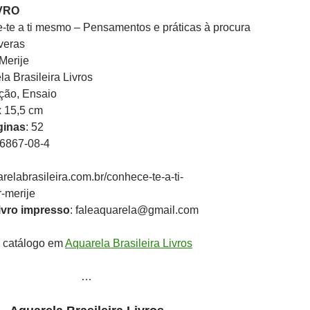
VRO
-te a ti mesmo – Pensamentos e práticas à procura
veras
Merije
la Brasileira Livros
ção, Ensaio
 x 15,5 cm
ginas
: 52
86867-08-4
relabrasileira.com.br/conhece-te-a-ti-
merije
vro impresso
: faleaquarela@gmail.com
 catálogo em
Aquarela Brasileira Livros
…