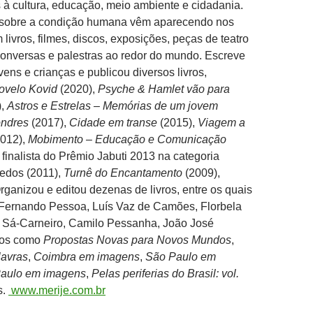
s à cultura, educação, meio ambiente e cidadania.
 sobre a condição humana vêm aparecendo nos
livros, filmes, discos, exposições, peças de teatro
conversas e palestras ao redor do mundo. Escreve
vens e crianças e publicou diversos livros,
ovelo Kovid
(2020),
Psyche & Hamlet vão para
),
Astros e Estrelas – Memórias de um jovem
ondres
(2017),
Cidade em transe
(2015),
Viagem a
012),
Mobimento – Educação e Comunicação
 finalista do Prêmio Jabuti 2013 na categoria
edos (2011),
Turnê do Encantamento
(2009),
Organizou e editou dezenas de livros, entre os quais
 Fernando Pessoa, Luís Vaz de Camões, Florbela
 Sá-Carneiro, Camilo Pessanha, João José
ulos como
Propostas Novas para Novos Mundos
,
avras
,
Coimbra em imagens
,
São Paulo em
aulo em imagens
,
Pelas periferias do Brasil: vol.
s.
www.merije.com.br