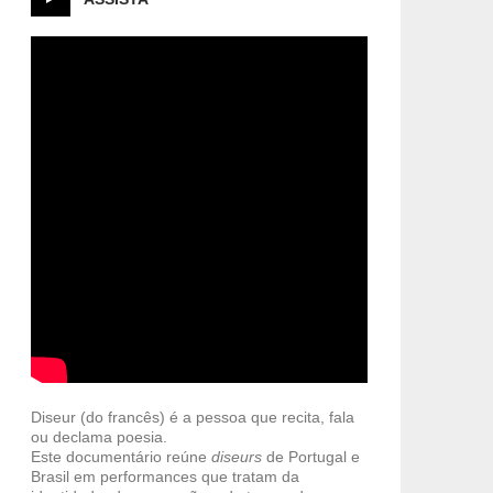
Diseur (do francês) é a pessoa que recita, fala
ou declama poesia.
Este documentário reúne
diseurs
de Portugal e
Brasil em performances que tratam da