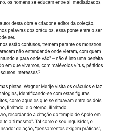
mo, os homens se educam entre si, mediatizados
autor desta obra e criador e editor da coleção,
-nos palavras dos oráculos, essa ponte entre o ser,
ode ser.
nos estão confusos, tremem perante os monstros
parecem não entender de onde vieram, com quem
mundo e para onde vão” – não é isto uma perfeita
do em que vivemos, com malévolos vírus, pérfidos
escusos interesses?
mas pistas, Wagner Merije visita os oráculos e faz
nalogias, identificando-se com estas figuras
itos, como aqueles que se situavam entre os dois
o, limitado, e o eterno, ilimitado.
 livro, recordando a citação do templo de Apolo em
e-te a ti mesmo”. Tal como o seu inquisidor, o
ensador de ação, “pensamentos exigem práticas”,