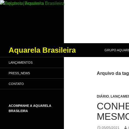
PULAR PARA O
Pesquisar
Aquarela Brasileira
GRUPO AQUARE
LANÇAMENTOS
Arquivo da ta
PRESS_NEWS
CONTATO
DIÁRIO
,
LANÇAME
CONHE
ACOMPANHE A AQUARELA
BRASILEIRA
MESMO
05/05/2021