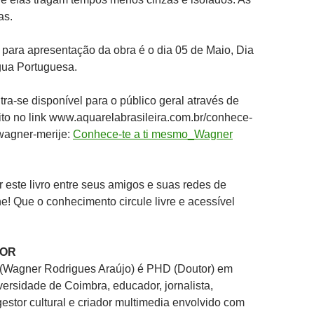
as.
 para apresentação da obra é o dia 05 de Maio, Dia
gua Portuguesa.
ra-se disponível para o público geral através de
to no link www.aquarelabrasileira.com.br/conhece-
wagner-merije:
Conhece-te a ti mesmo_Wagner
r este livro entre seus amigos e suas redes de
he! Que o conhecimento circule livre e acessível
TOR
(Wagner Rodrigues Araújo) é PHD (Doutor) em
versidade de Coimbra, educador, jornalista,
, gestor cultural e criador multimedia envolvido com