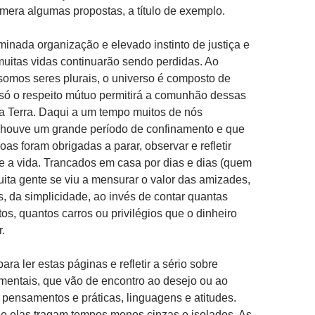
umera algumas propostas, a título de exemplo.
nada organização e elevado instinto de justiça e
muitas vidas continuarão sendo perdidas. Ao
omos seres plurais, o universo é composto de
 só o respeito mútuo permitirá a comunhão dessas
a Terra. Daqui a um tempo muitos de nós
 houve um grande período de confinamento e que
as foram obrigadas a parar, observar e refletir
 a vida. Trancados em casa por dias e dias (quem
uita gente se viu a mensurar o valor das amizades,
 da simplicidade, ao invés de contar quantas
os, quantos carros ou privilégios que o dinheiro
.
ara ler estas páginas e refletir a sério sobre
mentais, que vão de encontro ao desejo ou ao
r pensamentos e práticas, linguagens e atitudes.
 elas tragam tempos menos cinzas e isolados. As