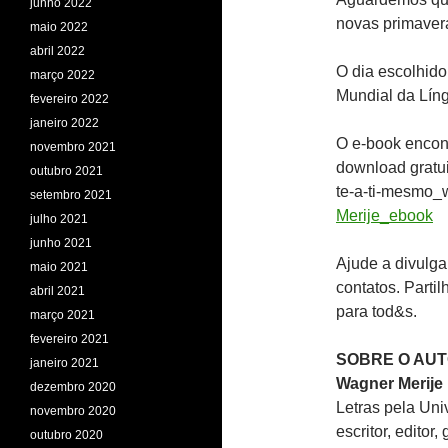
junho 2022
novas primaver
maio 2022
abril 2022
O dia escolhido
março 2022
Mundial da Lín
fevereiro 2022
janeiro 2022
O e-book encont
novembro 2021
download gratui
outubro 2021
te-a-ti-mesmo_
setembro 2021
Merije_ebook
julho 2021
junho 2021
Ajude a divulga
maio 2021
contatos. Partil
abril 2021
para tod&s.
março 2021
fevereiro 2021
SOBRE O AU
janeiro 2021
Wagner Merije
dezembro 2020
Letras pela Uni
novembro 2020
escritor, editor
outubro 2020