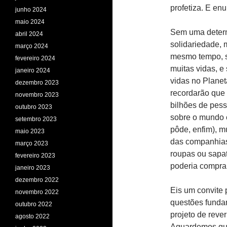
profetiza. E en
junho 2024
maio 2024
Sem uma determi
abril 2024
solidariedade, 
março 2024
mesmo tempo, s
fevereiro 2024
muitas vidas, e
janeiro 2024
vidas no Planet
dezembro 2023
recordarão que
novembro 2023
bilhões de pesso
outubro 2023
sobre o mundo e
setembro 2023
pôde, enfim), m
maio 2023
das companhias,
março 2023
roupas ou sapat
fevereiro 2023
poderia comprar
janeiro 2023
dezembro 2022
Eis um convite p
novembro 2022
questões funda
outubro 2022
projeto de reve
agosto 2022
Aguardemos que