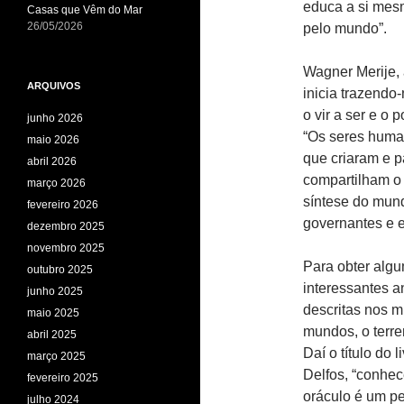
educa a si mes
Casas que Vêm do Mar
26/05/2026
pelo mundo”.
Wagner Merije, 
ARQUIVOS
inicia trazendo
o vir a ser e o p
junho 2026
“Os seres huma
maio 2026
que criaram e 
abril 2026
compartilham o 
março 2026
síntese do mun
fevereiro 2026
governantes e 
dezembro 2025
novembro 2025
Para obter algu
outubro 2025
interessantes a
junho 2025
descritas nos m
maio 2025
mundos, o terren
abril 2025
Daí o título do
março 2025
Delfos, “conhec
fevereiro 2025
oráculo é um p
julho 2024