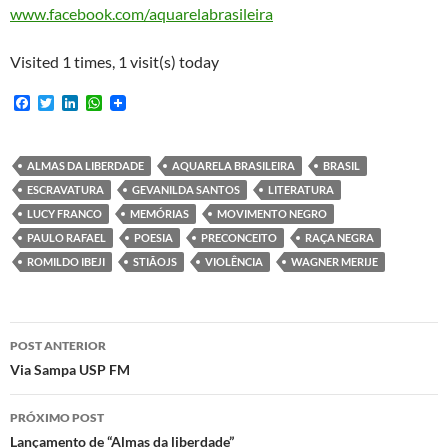
www.facebook.com/aquarelabrasileira
Visited 1 times, 1 visit(s) today
F
T
L
W
a
w
i
h
c
i
n
a
e
t
k
t
b
t
e
s
ALMAS DA LIBERDADE
AQUARELA BRASILEIRA
BRASIL
o
e
d
A
ESCRAVATURA
GEVANILDA SANTOS
LITERATURA
o
r
I
p
k
n
p
LUCY FRANCO
MEMÓRIAS
MOVIMENTO NEGRO
PAULO RAFAEL
POESIA
PRECONCEITO
RAÇA NEGRA
ROMILDO IBEJI
STIÃOJS
VIOLÊNCIA
WAGNER MERIJE
Navegação
POST ANTERIOR
de
Via Sampa USP FM
posts
PRÓXIMO POST
Lançamento de “Almas da liberdade”