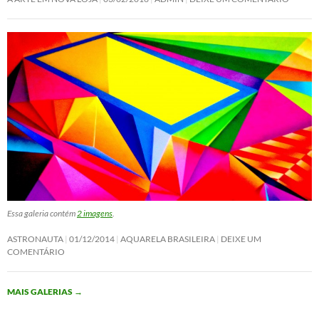
Essa galeria contém
2 imagens
.
ASTRONAUTA
01/12/2014
AQUARELA BRASILEIRA
DEIXE UM
COMENTÁRIO
MAIS GALERIAS
→