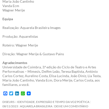
Maria João Cantinho
Vanda Ecm
Wagner Merije
Equipa
Realização: Aquarela Brasileira Images
Produção: Aquarelistas
Roteiro: Wagner Merije
Direção: Wagner Merije & Gustavo Pains
Agradecimentos
Universidade de Coimbra, 3.ª edição do Ciclo de Teatro e Artes
Performativas – Mimesis, Delfim Leão, Teresa Baptista, António
Carlos Cortez, Aurelino Costa, Elisa Lucinda, João Diniz, Lia Testa,
Maria João Cantinho, Vanda Ecm, Dora Merije, Carlos Costa, aos
familiares, a você.
F
T
L
W
a
w
i
h
c
i
n
a
DISEURS – IDENTIDADE, EXPRESSÃO E TEMPO DA VOZ POÉTICA
e
t
k
t
08/11/2023
AQUARELA BRASILEIRA
DEIXE UM COMENTÁRIO
b
t
e
s