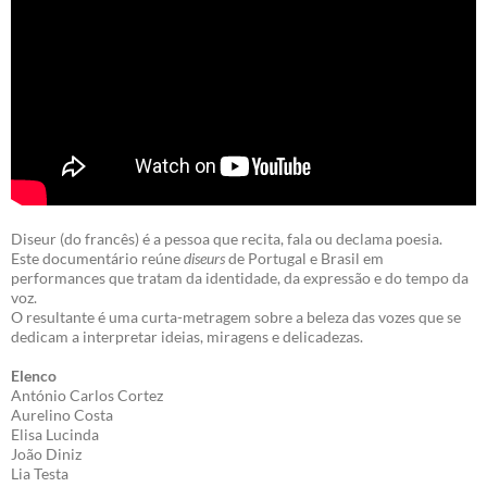
Diseur (do francês) é a pessoa que recita, fala ou declama poesia.
Este documentário reúne
diseurs
de Portugal e Brasil em
performances que tratam da identidade, da expressão e do tempo da
voz.
O resultante é uma curta-metragem sobre a beleza das vozes que se
dedicam a interpretar ideias, miragens e delicadezas.
Elenco
António Carlos Cortez
Aurelino Costa
Elisa Lucinda
João Diniz
Lia Testa