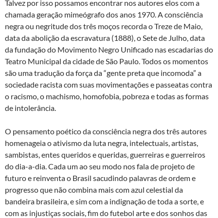
Talvez por isso possamos encontrar nos autores elos com a
chamada geração mimeógrafo dos anos 1970. A consciência
negra ou negritude dos três moços recorda o Treze de Maio,
data da abolição da escravatura (1888), o Sete de Julho, data
da fundação do Movimento Negro Unificado nas escadarias do
Teatro Municipal da cidade de São Paulo. Todos os momentos
são uma tradução da força da “gente preta que incomoda” a
sociedade racista com suas movimentações e passeatas contra
o racismo, o machismo, homofobia, pobreza e todas as formas
de intolerância.
O pensamento poético da consciência negra dos três autores
homenageia o ativismo da luta negra, intelectuais, artistas,
sambistas, entes queridos e queridas, guerreiras e guerreiros
do dia-a-dia. Cada um ao seu modo nos fala de projeto de
futuro e reinventa o Brasil sacudindo palavras de ordem e
progresso que não combina mais com azul celestial da
bandeira brasileira, e sim com a indignação de toda a sorte, e
com as injustiças sociais, fim do futebol arte e dos sonhos das