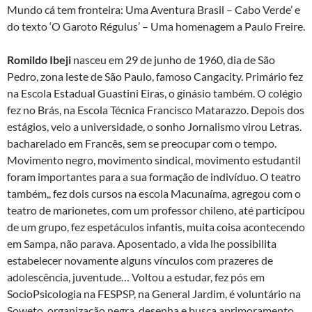
Mundo cá tem fronteira: Uma Aventura Brasil – Cabo Verde’ e
do texto ‘O Garoto Régulus’ – Uma homenagem a Paulo Freire.
Romildo Ibeji
nasceu em 29 de junho de 1960, dia de São
Pedro, zona leste de São Paulo, famoso Cangacity. Primário fez
na Escola Estadual Guastini Eiras, o ginásio também. O colégio
fez no Brás, na Escola Técnica Francisco Matarazzo. Depois dos
estágios, veio a universidade, o sonho Jornalismo virou Letras.
bacharelado em Francês, sem se preocupar com o tempo.
Movimento negro, movimento sindical, movimento estudantil
foram importantes para a sua formação de indivíduo. O teatro
também,, fez dois cursos na escola Macunaíma, agregou com o
teatro de marionetes, com um professor chileno, até participou
de um grupo, fez espetáculos infantis, muita coisa acontecendo
em Sampa, não parava. Aposentado, a vida lhe possibilita
estabelecer novamente alguns vínculos com prazeres de
adolescência, juventude… Voltou a estudar, fez pós em
SocioPsicologia na FESPSP, na General Jardim, é voluntário na
Soweto, organização negra, desenha e busca aprimoramento.