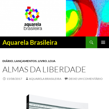
Pesquisar
Aquarela Brasileira
PULAR
MENU
PARA
PRINCI
O
DIÁRIO
,
LANÇAMENTOS
,
LIVRO
,
LOJA
CONTEÚDO
ALMAS DA LIBERDADE
15/08/2017
AQUARELA BRASILEIRA
DEIXE UM COMENTÁRIO