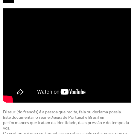
Diseur (do francês) é a pessoa que recita, fala ou declama poesia.
Este documentário reúne
diseurs
de Portugal e Brasil em
performances que tratam da identidade, da expressão e do tempo da
voz.
O resultante é uma curta-metragem sobre a beleza das vozes que se