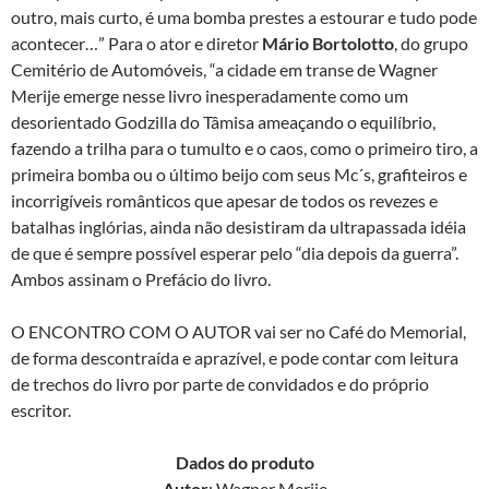
outro, mais curto, é uma bomba prestes a estourar e tudo pode
acontecer…” Para o ator e diretor
Mário Bortolotto
, do grupo
Cemitério de Automóveis, “a cidade em transe de Wagner
Merije emerge nesse livro inesperadamente como um
desorientado Godzilla do Tâmisa ameaçando o equilíbrio,
fazendo a trilha para o tumulto e o caos, como o primeiro tiro, a
primeira bomba ou o último beijo com seus Mc´s, grafiteiros e
incorrigíveis românticos que apesar de todos os revezes e
batalhas inglórias, ainda não desistiram da ultrapassada idéia
de que é sempre possível esperar pelo “dia depois da guerra”.
Ambos assinam o Prefácio do livro.
O ENCONTRO COM O AUTOR vai ser no Café do Memorial,
de forma descontraída e aprazível, e pode contar com leitura
de trechos do livro por parte de convidados e do próprio
escritor.
Dados do produto
Autor
: Wagner Merije