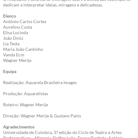
dedicam a interpretar ideias, miragens e delicadezas.
Elenco
António Carlos Cortez
Aurelino Costa
Elisa Lucinda
João Diniz
Lia Testa
Maria João Cantinho
Vanda Ecm
Wagner Merije
Equipa
Realização: Aquarela Brasileira Images
Produção: Aquarelistas
Roteiro: Wagner Merije
Direção: Wagner Merije & Gustavo Pains
Agradecimentos
Universidade de Coimbra, 3.ª edição do Ciclo de Teatro e Artes
Performativas – Mimesis, Delfim Leão, Teresa Baptista, António