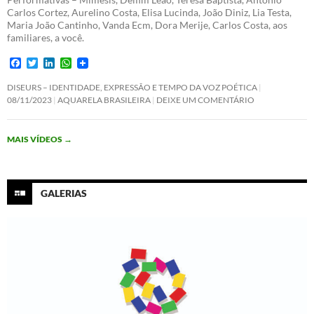
Carlos Cortez, Aurelino Costa, Elisa Lucinda, João Diniz, Lia Testa,
Maria João Cantinho, Vanda Ecm, Dora Merije, Carlos Costa, aos
familiares, a você.
F
T
L
W
a
w
i
h
c
i
n
a
DISEURS – IDENTIDADE, EXPRESSÃO E TEMPO DA VOZ POÉTICA
e
t
k
t
08/11/2023
AQUARELA BRASILEIRA
DEIXE UM COMENTÁRIO
b
t
e
s
o
e
d
A
o
r
I
p
MAIS VÍDEOS
→
k
n
p
GALERIAS