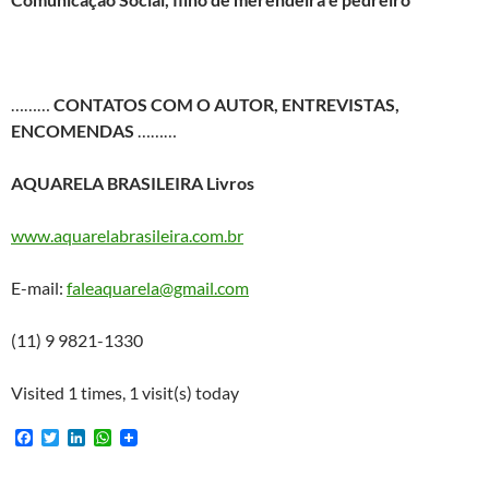
………
CONTATOS COM O AUTOR, ENTREVISTAS,
ENCOMENDAS
………
AQUARELA BRASILEIRA Livros
www.aquarelabrasileira.com.br
E-mail:
faleaquarela@gmail.com
(11) 9 9821-1330
Visited 1 times, 1 visit(s) today
F
T
L
W
a
w
i
h
c
i
n
a