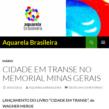
Pesquisar
Aquarela Brasileira
PULAR
MENU
PARA
PRINCI
O
DIÁRIO
CONTEÚDO
CIDADE EM TRANSE NO
MEMORIAL MINAS GERAIS
30/03/2016
AQUARELA BRASILEIRA
DEIXE UM COMENTÁRIO
LANÇAMENTO DO LIVRO “CIDADE EM TRANSE”, de
WAGNER MERIJE