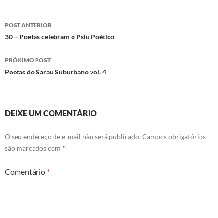
e
t
k
t
b
t
e
s
o
e
d
A
Navegação
o
r
I
p
POST ANTERIOR
k
n
p
de
30 – Poetas celebram o Psiu Poético
posts
PRÓXIMO POST
Poetas do Sarau Suburbano vol. 4
DEIXE UM COMENTÁRIO
O seu endereço de e-mail não será publicado.
Campos obrigatórios
são marcados com
*
Comentário
*