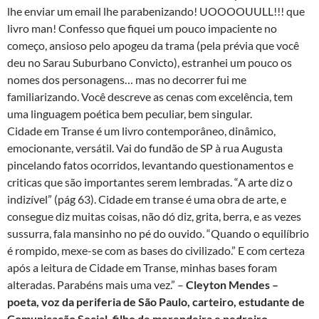
lhe enviar um email lhe parabenizando! UOOOOUULL!!! que
livro man! Confesso que fiquei um pouco impaciente no
começo, ansioso pelo apogeu da trama (pela prévia que você
deu no Sarau Suburbano Convicto), estranhei um pouco os
nomes dos personagens… mas no decorrer fui me
familiarizando. Você descreve as cenas com excelência, tem
uma linguagem poética bem peculiar, bem singular.
Cidade em Transe é um livro contemporâneo, dinâmico,
emocionante, versátil. Vai do fundão de SP à rua Augusta
pincelando fatos ocorridos, levantando questionamentos e
criticas que são importantes serem lembradas. “A arte diz o
indizível” (pág 63). Cidade em transe é uma obra de arte, e
consegue diz muitas coisas, não dó diz, grita, berra, e as vezes
sussurra, fala mansinho no pé do ouvido. “Quando o equilíbrio
é rompido, mexe-se com as bases do civilizado.” E com certeza
após a leitura de Cidade em Transe, minhas bases foram
alteradas. Parabéns mais uma vez.” –
Cleyton Mendes –
poeta, voz da periferia de São Paulo, carteiro, estudante de
Comunicação Social, filho de merendeira e pedreiro