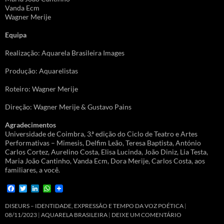
Vanda Ecm
Wagner Merije
Equipa
Realização: Aquarela Brasileira Images
Produção: Aquarelistas
Roteiro: Wagner Merije
Direção: Wagner Merije & Gustavo Pains
Agradecimentos
Universidade de Coimbra, 3.ª edição do Ciclo de Teatro e Artes
Performativas – Mimesis, Delfim Leão, Teresa Baptista, António
Carlos Cortez, Aurelino Costa, Elisa Lucinda, João Diniz, Lia Testa,
Maria João Cantinho, Vanda Ecm, Dora Merije, Carlos Costa, aos
familiares, a você.
F
T
L
W
a
w
i
h
c
i
n
a
DISEURS – IDENTIDADE, EXPRESSÃO E TEMPO DA VOZ POÉTICA
e
t
k
t
08/11/2023
AQUARELA BRASILEIRA
DEIXE UM COMENTÁRIO
b
t
e
s