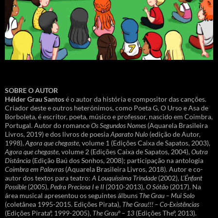
SOBRE O AUTOR
Hélder Grau Santos
é o autor da história e compositor das canções.
Criador deste e outros heterónimos, como Poeta G, O Urso e Asa de
Borboleta, é escritor, poeta, músico e professor, nascido em Coimbra,
Portugal. Autor do romance
Os Segundos Nomes
(Aquarela Brasileira
Livros, 2019) e dos livros de poesia
Aparato Nulo
(edição de Autor,
1998),
Agora que chegaste
, volume 1 (Edições Caixa de Sapatos, 2003),
Agora que chegaste
, volume 2 (Edições Caixa de Sapatos, 2004),
Outra
Distância
(Edição Baú dos Sonhos, 2008); participação na antologia
Coimbra em Palavras
(Aquarela Brasileira Livros, 2018). Autor e co-
autor dos textos para teatro:
A Louquíssima Trindade
(2002),
L’Énfant
Possible
(2005),
Pedra Preciosa I
e
II
(2010-2013),
O Sótão
(2017). Na
área musical apresentou os seguintes álbuns
The Grau – Mui Solo
(coletânea 1995-2015. Edições Pirata),
The Grau!!! – Co-Existências
(Edições Pirataº, 1999-2005),
The Grauº – 13
(Edições Theº, 2013).