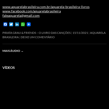
www.aquarelabrasileira.com.br/aquarela-brasileira-livros
www.facebook.com/aquarelabrasileira
faleaquarela@gmail.com
F
T
L
W
a
w
i
h
c
i
n
a
PIRATA GRAU & FRIENDS – O LIVRO DAS CANÇÕES
15/11/2021
AQUARELA
e
t
k
t
BRASILEIRA
DEIXE UM COMENTÁRIO
b
t
e
s
o
e
d
A
o
r
I
p
MAIS ÁUDIO
→
k
n
p
VÍDEOS