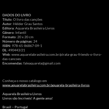
DADOS DO LIVRO
Título
: O livro das canções
Autor
: Hélder Grau Santos
Editora
: Aquarela Brasileira Livros
Gênero
: Infantil
Formato
: 20 x 20 cm
Número de páginas
: 24
ISBN
: 978-65-86867-09-1
DL
: 490443/21
Web
: www.aquarelabrasileira.com.br/pirata-grau-friends-o-livro-
das-cancoes
Encomendas
: faleaquarela@gmail.com
Conheça o nosso catálogo em
www.aquarelabrasileira.com.br/aquarela-brasileira-livros
Aquarela Brasileira Livros
Livros são Incríveis! A gente ama!
Brasil – Portugal