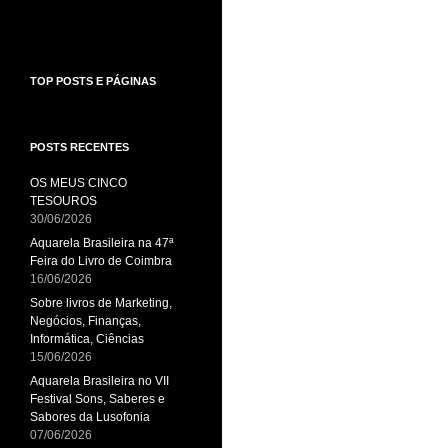
TOP POSTS E PÁGINAS
POSTS RECENTES
OS MEUS CINCO
TESOUROS
30/06/2026
Aquarela Brasileira na 47ª
Feira do Livro de Coimbra
16/06/2026
Sobre livros de Marketing,
Negócios, Finanças,
Informática, Ciências
15/06/2026
Aquarela Brasileira no VII
Festival Sons, Saberes e
Sabores da Lusofonia
07/06/2026