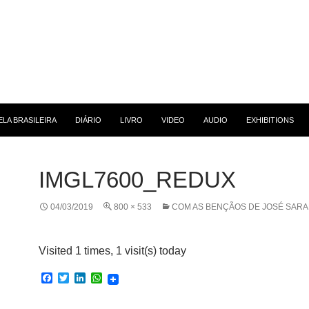
 CONTEÚDO
LA BRASILEIRA
DIÁRIO
LIVRO
VIDEO
AUDIO
EXHIBITIONS
IMGL7600_REDUX
04/03/2019
800 × 533
COM AS BENÇÃOS DE JOSÉ SAR
Visited 1 times, 1 visit(s) today
F
T
L
W
a
w
i
h
c
i
n
a