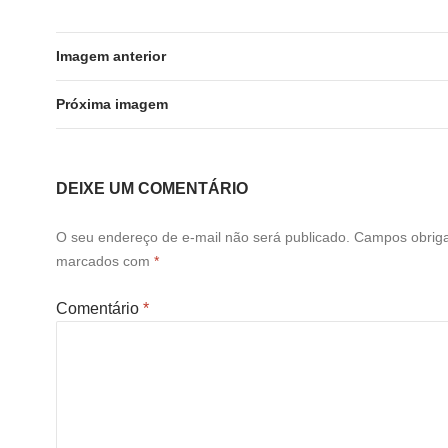
e
t
k
t
b
t
e
s
o
e
d
A
o
r
I
p
Imagem anterior
k
n
p
Próxima imagem
DEIXE UM COMENTÁRIO
O seu endereço de e-mail não será publicado.
Campos obriga
marcados com
*
Comentário
*