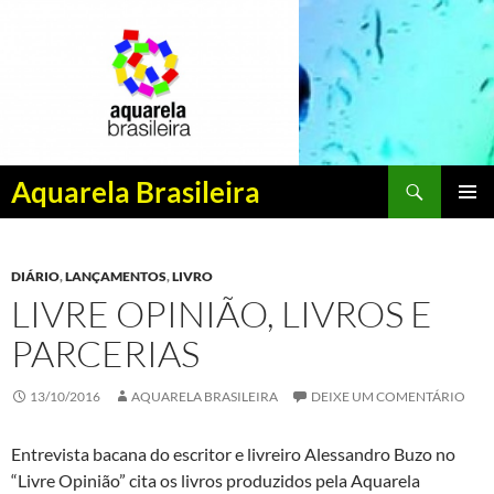
Pesquisar
Aquarela Brasileira
PULAR
MENU
PARA
PRINCI
O
DIÁRIO
,
LANÇAMENTOS
,
LIVRO
CONTEÚDO
LIVRE OPINIÃO, LIVROS E
PARCERIAS
13/10/2016
AQUARELA BRASILEIRA
DEIXE UM COMENTÁRIO
Entrevista bacana do escritor e livreiro Alessandro Buzo no
“Livre Opinião” cita os livros produzidos pela Aquarela