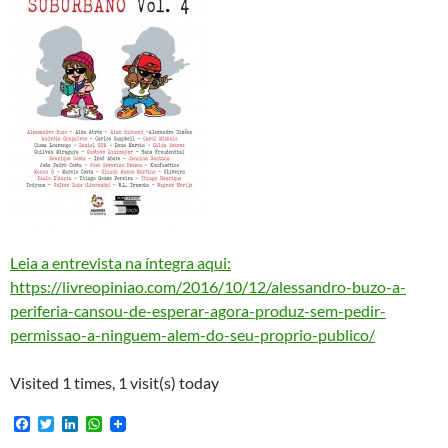
Leia a entrevista na íntegra aqui:
https://livreopiniao.com/2016/10/12/alessandro-buzo-a-
periferia-cansou-de-esperar-agora-produz-sem-pedir-
permissao-a-ninguem-alem-do-seu-proprio-publico/
Visited 1 times, 1 visit(s) today
F
T
L
W
a
w
i
h