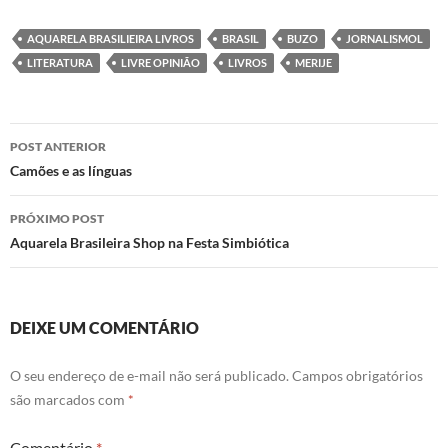
c
i
n
a
e
t
k
t
b
t
e
s
AQUARELA BRASILIEIRA LIVROS
BRASIL
BUZO
JORNALISMOL
o
e
d
A
LITERATURA
LIVRE OPINIÃO
LIVROS
MERIJE
o
r
I
p
k
n
p
Navegação
POST ANTERIOR
de
Camões e as línguas
posts
PRÓXIMO POST
Aquarela Brasileira Shop na Festa Simbiótica
DEIXE UM COMENTÁRIO
O seu endereço de e-mail não será publicado.
Campos obrigatórios
são marcados com
*
Comentário
*