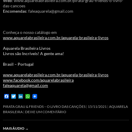
Web
: www.aquarelabrasileira.com.br/pirata-grau-friends-o-livro-
das-cancoes
Encomendas
: faleaquarela@gmail.com
Conheça o nosso catálogo em
www.aquarelabrasileira.com.br/aquarela-brasileira-livros
Aquarela Brasileira Livros
Livros são Incríveis! A gente ama!
Brasil – Portugal
www.aquarelabrasileira.com.br/aquarela-brasileira-livros
www.facebook.com/aquarelabrasileira
faleaquarela@gmail.com
F
T
L
W
a
w
i
h
c
i
n
a
PIRATA GRAU & FRIENDS – O LIVRO DAS CANÇÕES
15/11/2021
AQUARELA
e
t
k
t
BRASILEIRA
DEIXE UM COMENTÁRIO
b
t
e
s
o
e
d
A
o
r
I
p
MAIS ÁUDIO
→
k
n
p