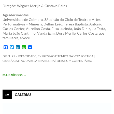
Direção: Wagner Merije & Gustavo Pains
Agradecimentos
Universidade de Coimbra, 3.ª edição do Ciclo de Teatro e Artes
Performativas – Mimesis, Delfim Leão, Teresa Baptista, António
Carlos Cortez, Aurelino Costa, Elisa Lucinda, João Diniz, Lia Testa,
Maria João Cantinho, Vanda Ecm, Dora Merije, Carlos Costa, aos
familiares, a você.
F
T
L
W
a
w
i
h
c
i
n
a
DISEURS – IDENTIDADE, EXPRESSÃO E TEMPO DA VOZ POÉTICA
e
t
k
t
08/11/2023
AQUARELA BRASILEIRA
DEIXE UM COMENTÁRIO
b
t
e
s
o
e
d
A
o
r
I
p
MAIS VÍDEOS
→
k
n
p
GALERIAS