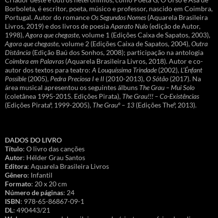
Borboleta, é escritor, poeta, músico e professor, nascido em Coimbra,
Portugal. Autor do romance
Os Segundos Nomes
(Aquarela Brasileira
Livros, 2019) e dos livros de poesia
Aparato Nulo
(edição de Autor,
1998),
Agora que chegaste
, volume 1 (Edições Caixa de Sapatos, 2003),
Agora que chegaste
, volume 2 (Edições Caixa de Sapatos, 2004),
Outra
Distância
(Edição Baú dos Sonhos, 2008); participação na antologia
Coimbra em Palavras
(Aquarela Brasileira Livros, 2018). Autor e co-
autor dos textos para teatro:
A Louquíssima Trindade
(2002),
L’Énfant
Possible
(2005),
Pedra Preciosa I
e
II
(2010-2013),
O Sótão
(2017). Na
área musical apresentou os seguintes álbuns
The Grau – Mui Solo
(coletânea 1995-2015. Edições Pirata),
The Grau!!! – Co-Existências
(Edições Pirataº, 1999-2005),
The Grauº – 13
(Edições Theº, 2013).
DADOS DO LIVRO
Título
: O livro das canções
Autor
: Hélder Grau Santos
Editora
: Aquarela Brasileira Livros
Gênero
: Infantil
Formato
: 20 x 20 cm
Número de páginas
: 24
ISBN
: 978-65-86867-09-1
DL
: 490443/21