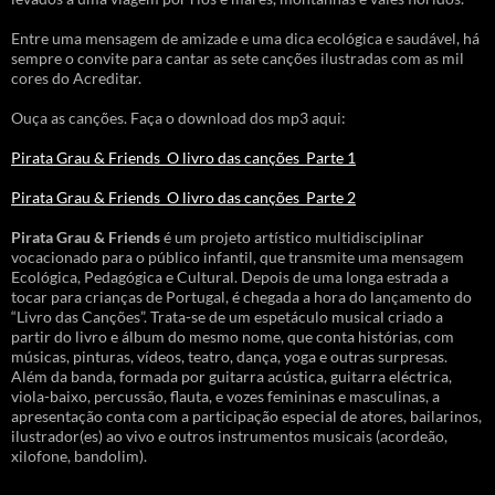
Entre uma mensagem de amizade e uma dica ecológica e saudável, há
sempre o convite para cantar as sete canções ilustradas com as mil
cores do Acreditar.
Ouça as canções. Faça o download dos mp3 aqui:
Pirata Grau & Friends_O livro das canções_Parte 1
Pirata Grau & Friends_O livro das canções_Parte 2
Pirata Grau & Friends
é um projeto artístico multidisciplinar
vocacionado para o público infantil, que transmite uma mensagem
Ecológica, Pedagógica e Cultural. Depois de uma longa estrada a
tocar para crianças de Portugal, é chegada a hora do lançamento do
“Livro das Canções”. Trata-se de um espetáculo musical criado a
partir do livro e álbum do mesmo nome, que conta histórias, com
músicas, pinturas, vídeos, teatro, dança, yoga e outras surpresas.
Além da banda, formada por guitarra acústica, guitarra eléctrica,
viola-baixo, percussão, flauta, e vozes femininas e masculinas, a
apresentação conta com a participação especial de atores, bailarinos,
ilustrador(es) ao vivo e outros instrumentos musicais (acordeão,
xilofone, bandolim).