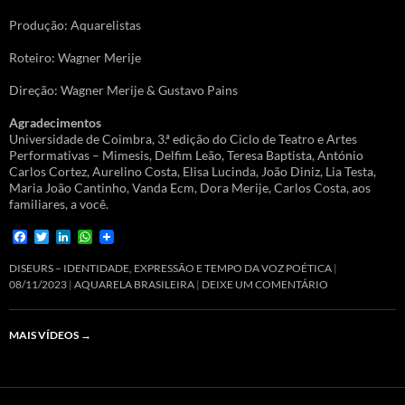
Produção: Aquarelistas
Roteiro: Wagner Merije
Direção: Wagner Merije & Gustavo Pains
Agradecimentos
Universidade de Coimbra, 3.ª edição do Ciclo de Teatro e Artes
Performativas – Mimesis, Delfim Leão, Teresa Baptista, António
Carlos Cortez, Aurelino Costa, Elisa Lucinda, João Diniz, Lia Testa,
Maria João Cantinho, Vanda Ecm, Dora Merije, Carlos Costa, aos
familiares, a você.
F
T
L
W
a
w
i
h
c
i
n
a
DISEURS – IDENTIDADE, EXPRESSÃO E TEMPO DA VOZ POÉTICA
e
t
k
t
08/11/2023
AQUARELA BRASILEIRA
DEIXE UM COMENTÁRIO
b
t
e
s
o
e
d
A
o
r
I
p
MAIS VÍDEOS
→
k
n
p