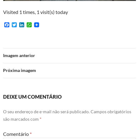
Visited 1 times, 1 visit(s) today
F
T
L
W
a
w
i
h
c
i
n
a
e
t
k
t
b
t
e
s
o
e
d
A
o
r
I
p
Imagem anterior
k
n
p
Próxima imagem
DEIXE UM COMENTÁRIO
O seu endereço de e-mail não será publicado.
Campos obrigatórios
são marcados com
*
Comentário
*