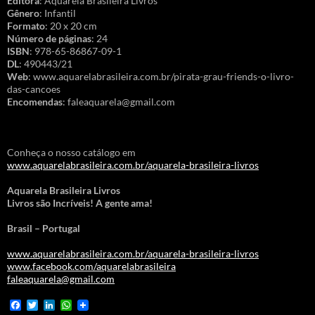
Editora
: Aquarela Brasileira Livros
Gênero
: Infantil
Formato
: 20 x 20 cm
Número de páginas
: 24
ISBN
: 978-65-86867-09-1
DL
: 490443/21
Web
: www.aquarelabrasileira.com.br/pirata-grau-friends-o-livro-
das-cancoes
Encomendas
: faleaquarela@gmail.com
Conheça o nosso catálogo em
www.aquarelabrasileira.com.br/aquarela-brasileira-livros
Aquarela Brasileira Livros
Livros são Incríveis! A gente ama!
Brasil – Portugal
www.aquarelabrasileira.com.br/aquarela-brasileira-livros
www.facebook.com/aquarelabrasileira
faleaquarela@gmail.com
F
T
L
W