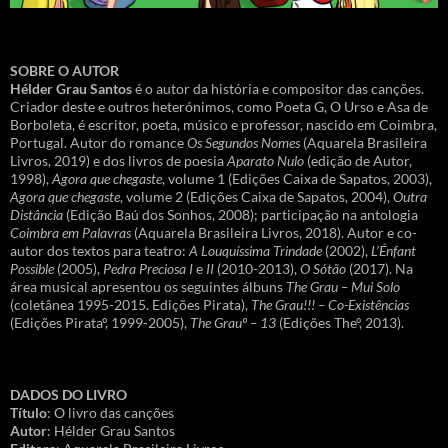
SOBRE O AUTOR
Hélder Grau Santos
é o autor da história e compositor das canções.
Criador deste e outros heterónimos, como Poeta G, O Urso e Asa de
Borboleta, é escritor, poeta, músico e professor, nascido em Coimbra,
Portugal. Autor do romance
Os Segundos Nomes
(Aquarela Brasileira
Livros, 2019) e dos livros de poesia
Aparato Nulo
(edição de Autor,
1998),
Agora que chegaste
, volume 1 (Edições Caixa de Sapatos, 2003),
Agora que chegaste
, volume 2 (Edições Caixa de Sapatos, 2004),
Outra
Distância
(Edição Baú dos Sonhos, 2008); participação na antologia
Coimbra em Palavras
(Aquarela Brasileira Livros, 2018). Autor e co-
autor dos textos para teatro:
A Louquíssima Trindade
(2002),
L’Énfant
Possible
(2005),
Pedra Preciosa I
e
II
(2010-2013),
O Sótão
(2017). Na
área musical apresentou os seguintes álbuns
The Grau – Mui Solo
(coletânea 1995-2015. Edições Pirata),
The Grau!!! – Co-Existências
(Edições Pirataº, 1999-2005),
The Grauº – 13
(Edições Theº, 2013).
DADOS DO LIVRO
Título
: O livro das canções
Autor
: Hélder Grau Santos