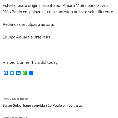
Este é o texto original escrito por Amara Moira para o livro
“São Paulo em palavras”, cujo conteúdo no livro saiu diferente.
Pedimos desculpas à autora.
Equipe Aquarela Brasileira
Visited 1 times, 1 visit(s) today
F
T
L
W
a
w
i
h
c
i
n
a
e
t
k
t
b
t
e
s
o
e
d
A
Navegação
o
r
I
p
POST ANTERIOR
k
n
p
de
Sarau Suburbano convida São Paulo em palavras
posts
PRÓXIMO POST