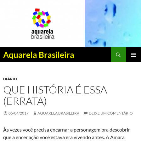
Pesquisar
Aquarela Brasileira
PULAR
MENU
PARA
PRINCI
O
DIÁRIO
CONTEÚDO
QUE HISTÓRIA É ESSA
(ERRATA)
05/04/2017
AQUARELA BRASILEIRA
DEIXE UM COMENTÁRIO
Às vezes você precisa encarnar a personagem pra descobrir
que a encenação você estava era vivendo antes. A Amara