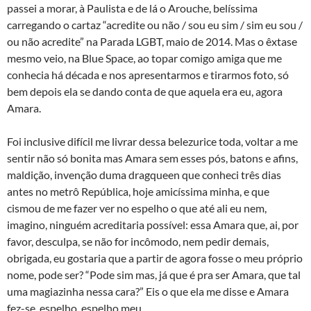
passei a morar, à Paulista e de lá o Arouche, belíssima
carregando o cartaz “acredite ou não / sou eu sim / sim eu sou /
ou não acredite” na Parada LGBT, maio de 2014. Mas o êxtase
mesmo veio, na Blue Space, ao topar comigo amiga que me
conhecia há década e nos apresentarmos e tirarmos foto, só
bem depois ela se dando conta de que aquela era eu, agora
Amara.
Foi inclusive difícil me livrar dessa belezurice toda, voltar a me
sentir não só bonita mas Amara sem esses pós, batons e afins,
maldição, invenção duma dragqueen que conheci três dias
antes no metrô República, hoje amicíssima minha, e que
cismou de me fazer ver no espelho o que até ali eu nem,
imagino, ninguém acreditaria possível: essa Amara que, ai, por
favor, desculpa, se não for incômodo, nem pedir demais,
obrigada, eu gostaria que a partir de agora fosse o meu próprio
nome, pode ser? “Pode sim mas, já que é pra ser Amara, que tal
uma magiazinha nessa cara?” Eis o que ela me disse e Amara
fez-se, espelho, espelho meu.