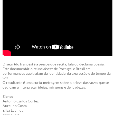
Diseur (do francês) é a pessoa que recita, fala ou declama poesia.
Este documentário reúne
diseurs
de Portugal e Brasil em
performances que tratam da identidade, da expressão e do tempo da
voz.
O resultante é uma curta-metragem sobre a beleza das vozes que se
dedicam a interpretar ideias, miragens e delicadezas.
Elenco
António Carlos Cortez
Aurelino Costa
Elisa Lucinda
João Diniz