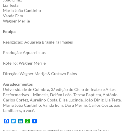
Lia Testa
Maria João Cantinho
Vanda Ecm
Wagner Merije
Equipa
Realização: Aquarela Brasileira Images
Produção: Aquarelistas
Roteiro: Wagner Merije
Direção: Wagner Merije & Gustavo Pains
Agradecimentos
Universidade de Coimbra, 3.ª edição do Ciclo de Teatro e Artes
Performativas – Mimesis, Delfim Leão, Teresa Baptista, António
Carlos Cortez, Aurelino Costa, Elisa Lucinda, João Diniz, Lia Testa,
Maria João Cantinho, Vanda Ecm, Dora Merije, Carlos Costa, aos
familiares, a você.
F
T
L
W
a
w
i
h
c
i
n
a