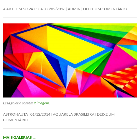
A ARTE EM NOVA LOJA
03/02/2016
ADMIN
DEIXE UM COMENTÁRIO
Essa galeria contém
2 imagens
.
ASTRONAUTA
01/12/2014
AQUARELA BRASILEIRA
DEIXE UM
COMENTÁRIO
MAIS GALERIAS
→