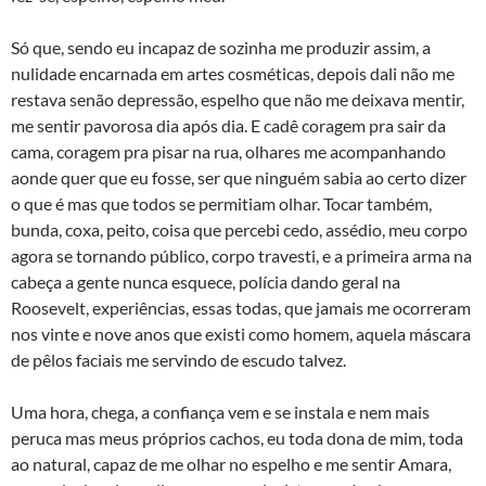
Só que, sendo eu incapaz de sozinha me produzir assim, a
nulidade encarnada em artes cosméticas, depois dali não me
restava senão depressão, espelho que não me deixava mentir,
me sentir pavorosa dia após dia. E cadê coragem pra sair da
cama, coragem pra pisar na rua, olhares me acompanhando
aonde quer que eu fosse, ser que ninguém sabia ao certo dizer
o que é mas que todos se permitiam olhar. Tocar também,
bunda, coxa, peito, coisa que percebi cedo, assédio, meu corpo
agora se tornando público, corpo travesti, e a primeira arma na
cabeça a gente nunca esquece, polícia dando geral na
Roosevelt, experiências, essas todas, que jamais me ocorreram
nos vinte e nove anos que existi como homem, aquela máscara
de pêlos faciais me servindo de escudo talvez.
Uma hora, chega, a confiança vem e se instala e nem mais
peruca mas meus próprios cachos, eu toda dona de mim, toda
ao natural, capaz de me olhar no espelho e me sentir Amara,