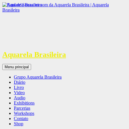
Aquarela Brasileira
Pesquisar
Pular
Menu principal
para
o
Grupo Aquarela Brasileira
conteúdo
Diário
Livro
Video
Audio
Exhibitions
Parcerias
Workshops
Contato
Shop