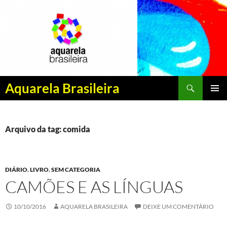
Pesquisar
Aquarela Brasileira
PULAR
MENU
PARA
PRINCI
O
CONTEÚDO
Arquivo da tag: comida
DIÁRIO
,
LIVRO
,
SEM CATEGORIA
CAMÕES E AS LÍNGUAS
10/10/2016
AQUARELA BRASILEIRA
DEIXE UM COMENTÁRIO