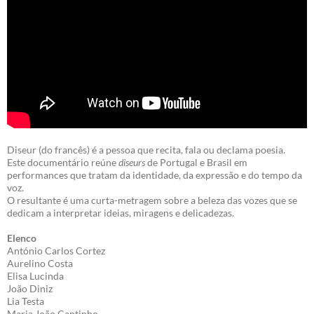
Diseur (do francês) é a pessoa que recita, fala ou declama poesia.
Este documentário reúne
diseurs
de Portugal e Brasil em
performances que tratam da identidade, da expressão e do tempo da
voz.
O resultante é uma curta-metragem sobre a beleza das vozes que se
dedicam a interpretar ideias, miragens e delicadezas.
Elenco
António Carlos Cortez
Aurelino Costa
Elisa Lucinda
João Diniz
Lia Testa
Maria João Cantinho