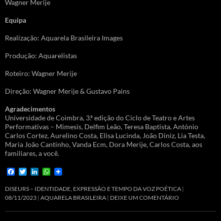
Wagner Merije
Equipa
Realização: Aquarela Brasileira Images
Produção: Aquarelistas
Roteiro: Wagner Merije
Direção: Wagner Merije & Gustavo Pains
Agradecimentos
Universidade de Coimbra, 3.ª edição do Ciclo de Teatro e Artes
Performativas – Mimesis, Delfim Leão, Teresa Baptista, António
Carlos Cortez, Aurelino Costa, Elisa Lucinda, João Diniz, Lia Testa,
Maria João Cantinho, Vanda Ecm, Dora Merije, Carlos Costa, aos
familiares, a você.
F
T
L
W
a
w
i
h
c
i
n
a
DISEURS – IDENTIDADE, EXPRESSÃO E TEMPO DA VOZ POÉTICA
e
t
k
t
08/11/2023
AQUARELA BRASILEIRA
DEIXE UM COMENTÁRIO
b
t
e
s
o
e
d
A
o
r
I
p