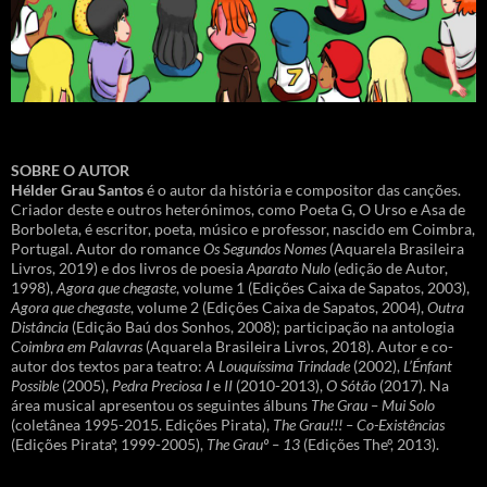
SOBRE O AUTOR
Hélder Grau Santos
é o autor da história e compositor das canções.
Criador deste e outros heterónimos, como Poeta G, O Urso e Asa de
Borboleta, é escritor, poeta, músico e professor, nascido em Coimbra,
Portugal. Autor do romance
Os Segundos Nomes
(Aquarela Brasileira
Livros, 2019) e dos livros de poesia
Aparato Nulo
(edição de Autor,
1998),
Agora que chegaste
, volume 1 (Edições Caixa de Sapatos, 2003),
Agora que chegaste
, volume 2 (Edições Caixa de Sapatos, 2004),
Outra
Distância
(Edição Baú dos Sonhos, 2008); participação na antologia
Coimbra em Palavras
(Aquarela Brasileira Livros, 2018). Autor e co-
autor dos textos para teatro:
A Louquíssima Trindade
(2002),
L’Énfant
Possible
(2005),
Pedra Preciosa I
e
II
(2010-2013),
O Sótão
(2017). Na
área musical apresentou os seguintes álbuns
The Grau – Mui Solo
(coletânea 1995-2015. Edições Pirata),
The Grau!!! – Co-Existências
(Edições Pirataº, 1999-2005),
The Grauº – 13
(Edições Theº, 2013).