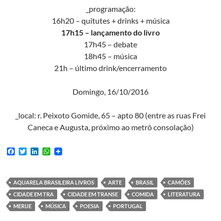
_programação:
16h20 – quitutes + drinks + música
17h15 – lançamento do livro
17h45 – debate
18h45 – música
21h – último drink/encerramento
Domingo, 16/10/2016
_local: r. Peixoto Gomide, 65 – apto 80 (entre as ruas Frei
Caneca e Augusta, próximo ao metrô consolação)
F
T
L
W
a
w
i
h
c
i
n
a
e
t
k
t
b
t
e
s
AQUARELA BRASILEIRA LIVROS
ARTE
BRASIL
CAMÕES
o
e
d
A
CIDADE EM TRA
CIDADE EM TRANSE
COMIDA
LITERATURA
o
r
I
p
k
n
p
MERIJE
MÚSICA
POESIA
PORTUGAL