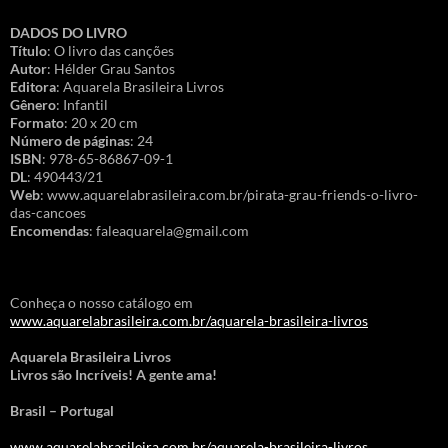
DADOS DO LIVRO
Título
: O livro das canções
Autor
: Hélder Grau Santos
Editora
: Aquarela Brasileira Livros
Gênero
: Infantil
Formato
: 20 x 20 cm
Número de páginas
: 24
ISBN
: 978-65-86867-09-1
DL
: 490443/21
Web
: www.aquarelabrasileira.com.br/pirata-grau-friends-o-livro-
das-cancoes
Encomendas
: faleaquarela@gmail.com
Conheça o nosso catálogo em
www.aquarelabrasileira.com.br/aquarela-brasileira-livros
Aquarela Brasileira Livros
Livros são Incríveis! A gente ama!
Brasil – Portugal
www.aquarelabrasileira.com.br/aquarela-brasileira-livros