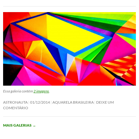
Essa galeria contém
2 imagens
.
ASTRONAUTA
01/12/2014
AQUARELA BRASILEIRA
DEIXE UM
COMENTÁRIO
MAIS GALERIAS
→