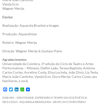
Vanda Ecm
Wagner Merije
Equipa
Realização: Aquarela Brasileira Images
Produção: Aquarelistas
Roteiro: Wagner Merije
Direção: Wagner Merije & Gustavo Pains
Agradecimentos
Universidade de Coimbra, 3.ª edição do Ciclo de Teatro e Artes
Performativas – Mimesis, Delfim Leão, Teresa Baptista, António
Carlos Cortez, Aurelino Costa, Elisa Lucinda, João Diniz, Lia Testa,
Maria João Cantinho, Vanda Ecm, Dora Merije, Carlos Costa, aos
familiares, a você.
F
T
L
W
a
w
i
h
c
i
n
a
DISEURS – IDENTIDADE, EXPRESSÃO E TEMPO DA VOZ POÉTICA
e
t
k
t
08/11/2023
AQUARELA BRASILEIRA
DEIXE UM COMENTÁRIO
b
t
e
s