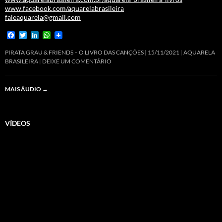
www.facebook.com/aquarelabrasileira
faleaquarela@gmail.com
F
T
L
W
a
w
i
h
c
i
n
a
PIRATA GRAU & FRIENDS – O LIVRO DAS CANÇÕES
15/11/2021
AQUARELA
e
t
k
t
BRASILEIRA
DEIXE UM COMENTÁRIO
b
t
e
s
o
e
d
A
o
r
I
p
MAIS ÁUDIO
→
k
n
p
VÍDEOS