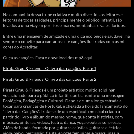
Na companhia dessa trupe criativa e muito divertida os leitores e
leitoras de todas as idades, principalmente o público infantil, são
levados a uma viagem por rios e mares, montanhas e vales floridos.
Entre uma mensagem de amizade e uma dica ecológica e saudável, há
sempre o convite para cantar as sete canções ilustradas com as mil
cores do Acreditar.
Ouça as canções. Faça o download dos mp3 aqui:
Pirata Grau & Friends_O livro das canções_Parte 1
Pirata Grau & Friends_O livro das canções_Parte 2
Pirata Grau & Friends
é um projeto artístico multidisciplinar
vocacionado para o público infantil, que transmite uma mensagem
Ecológica, Pedagógica e Cultural. Depois de uma longa estrada a
tocar para crianças de Portugal, é chegada a hora do lançamento do
“Livro das Canções”. Trata-se de um espetáculo musical criado a
partir do livro e álbum do mesmo nome, que conta histórias, com
músicas, pinturas, vídeos, teatro, dança, yoga e outras surpresas.
Além da banda, formada por guitarra acústica, guitarra eléctrica,
viola-baixo, percussão, flauta, e vozes femininas e masculinas, a