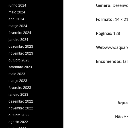
junho 2024
Gênero
: Desenvo
maio 2024
abril 2024
Formato
: 14 x 2
março 2024
fevereiro 2024
Páginas
: 128
janeiro 2024
dezembro 2023
Web
:
www.aquare
novembro 2023
outubro 2023
Encomendas
: f
setembro 2023
maio 2023
março 2023
fevereiro 2023
janeiro 2023
dezembro 2022
Aquar
novembro 2022
outubro 2022
Não é s
agosto 2022