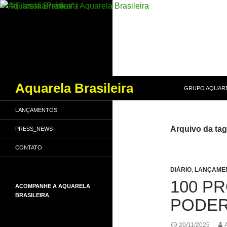
PULAR PARA O
Pesquisar
Aquarela Brasileira
GRUPO AQUARE
LANÇAMENTOS
Arquivo da tag
PRESS_NEWS
CONTATO
DIÁRIO
,
LANÇAME
100 P
ACOMPANHE A AQUARELA
BRASILEIRA
PODE
20/11/2025