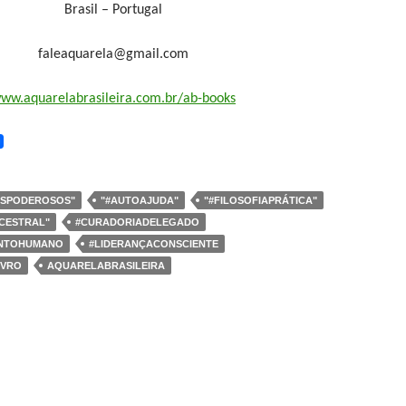
Brasil – Portugal
faleaquarela@gmail.com
ww.aquarelabrasileira.com.br/ab-books
OSPODEROSOS"
"#AUTOAJUDA"
"#FILOSOFIAPRÁTICA"
CESTRAL"
#CURADORIADELEGADO
ENTOHUMANO
#LIDERANÇACONSCIENTE
IVRO
AQUARELABRASILEIRA