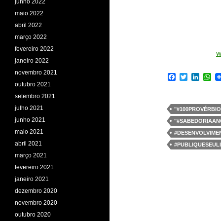
junho 2022
maio 2022
abril 2022
março 2022
fevereiro 2022
w
janeiro 2022
novembro 2021
F
T
L
W
a
w
i
h
outubro 2021
c
i
n
a
setembro 2021
e
t
k
t
b
t
e
s
julho 2021
"#100PROVÉRBI
o
e
d
A
junho 2021
"#SABEDORIAAN
o
r
I
p
k
n
p
maio 2021
#DESENVOLVIM
abril 2021
#PUBLIQUESEUL
março 2021
fevereiro 2021
janeiro 2021
dezembro 2020
novembro 2020
outubro 2020