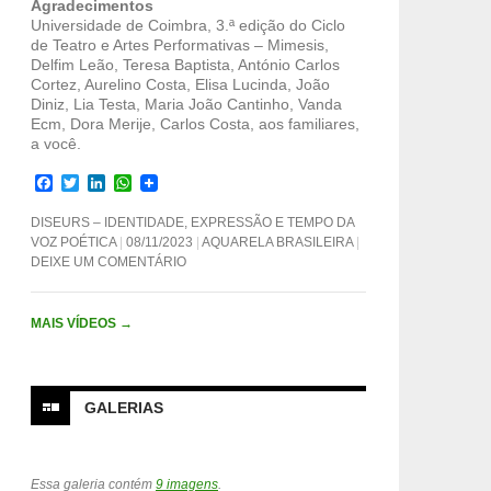
Agradecimentos
Universidade de Coimbra, 3.ª edição do Ciclo
de Teatro e Artes Performativas – Mimesis,
Delfim Leão, Teresa Baptista, António Carlos
Cortez, Aurelino Costa, Elisa Lucinda, João
Diniz, Lia Testa, Maria João Cantinho, Vanda
Ecm, Dora Merije, Carlos Costa, aos familiares,
a você.
F
T
L
W
a
w
i
h
c
i
n
a
DISEURS – IDENTIDADE, EXPRESSÃO E TEMPO DA
e
t
k
t
VOZ POÉTICA
08/11/2023
AQUARELA BRASILEIRA
b
t
e
s
DEIXE UM COMENTÁRIO
o
e
d
A
o
r
I
p
k
n
p
MAIS VÍDEOS
→
GALERIAS
Essa galeria contém
9 imagens
.