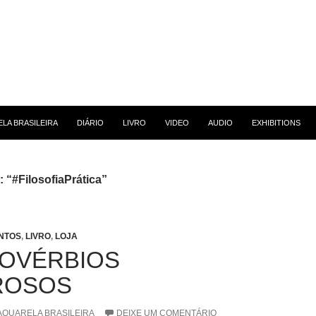
 CONTEÚDO
LA BRASILEIRA
DIÁRIO
LIVRO
VIDEO
AUDIO
EXHIBITIONS
: “#FilosofiaPrática”
NTOS
,
LIVRO
,
LOJA
ROVÉRBIOS
ROSOS
AQUARELA BRASILEIRA
DEIXE UM COMENTÁRIO