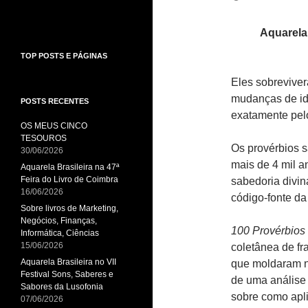
A
quarela
TOP POSTS E PÁGINAS
Eles sobreviver
mudanças de id
POSTS RECENTES
exatamente pelo 
OS MEUS CINCO
TESOUROS
Os provérbios s
30/06/2026
mais de 4 mil a
Aquarela Brasileira na 47ª
Feira do Livro de Coimbra
sabedoria divin
16/06/2026
código-fonte da
Sobre livros de Marketing,
Negócios, Finanças,
100 Provérbios
Informática, Ciências
15/06/2026
coletânea de fra
Aquarela Brasileira no VII
que moldaram n
Festival Sons, Saberes e
de uma análise
Sabores da Lusofonia
sobre como apli
07/06/2026