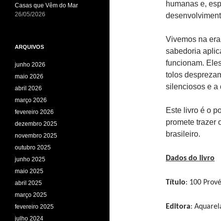
humanas e, espe
Casas que Vêm do Mar
26/05/2026
desenvolviment
Vivemos na era
ARQUIVOS
sabedoria apli
funcionam. Eles
junho 2026
tolos desprezam
maio 2026
silenciosos e a
abril 2026
março 2026
Este livro é o 
fevereiro 2026
promete trazer 
dezembro 2025
brasileiro.
novembro 2025
outubro 2025
Dados do livro
junho 2025
maio 2025
T
ítulo
: 100 Prov
abril 2025
março 2025
Editora
: Aquarel
fevereiro 2025
julho 2024