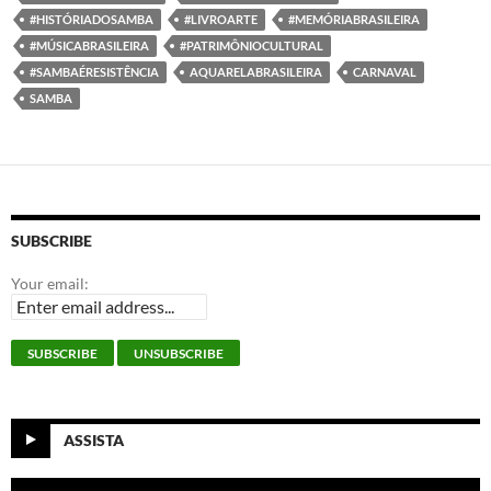
o
r
I
p
k
n
p
#HISTÓRIADOSAMBA
#LIVROARTE
#MEMÓRIABRASILEIRA
#MÚSICABRASILEIRA
#PATRIMÔNIOCULTURAL
#SAMBAÉRESISTÊNCIA
AQUARELABRASILEIRA
CARNAVAL
SAMBA
SUBSCRIBE
Your email:
ASSISTA