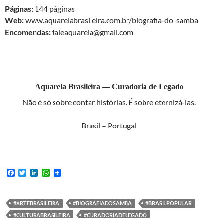
Páginas:
144 páginas
Web:
www.aquarelabrasileira.com.br/biografia-do-samba
Encomendas
:
faleaquarela@gmail.com
Aquarela Brasileira — Curadoria de Legado
Não é só sobre contar histórias. É sobre eternizá-las.
Brasil – Portugal
F
T
L
W
a
w
i
h
c
i
n
a
e
t
k
t
b
t
e
s
#ARTEBRASILEIRA
#BIOGRAFIADOSAMBA
#BRASILPOPULAR
o
e
d
A
#CULTURABRASILEIRA
#CURADORIADELEGADO