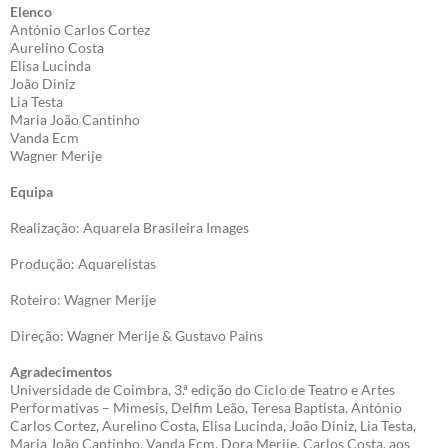
Elenco
António Carlos Cortez
Aurelino Costa
Elisa Lucinda
João Diniz
Lia Testa
Maria João Cantinho
Vanda Ecm
Wagner Merije
Equipa
Realização: Aquarela Brasileira Images
Produção: Aquarelistas
Roteiro: Wagner Merije
Direção: Wagner Merije & Gustavo Pains
Agradecimentos
Universidade de Coimbra, 3.ª edição do Ciclo de Teatro e Artes
Performativas – Mimesis, Delfim Leão, Teresa Baptista, António
Carlos Cortez, Aurelino Costa, Elisa Lucinda, João Diniz, Lia Testa,
Maria João Cantinho, Vanda Ecm, Dora Merije, Carlos Costa, aos