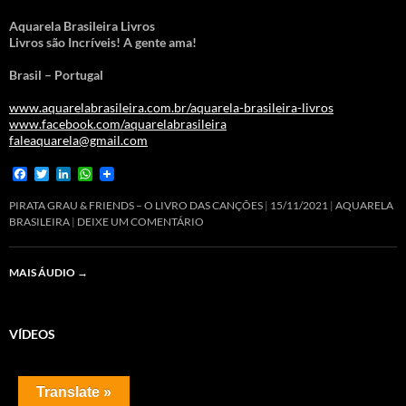
Aquarela Brasileira Livros
Livros são Incríveis! A gente ama!
Brasil – Portugal
www.aquarelabrasileira.com.br/aquarela-brasileira-livros
www.facebook.com/aquarelabrasileira
faleaquarela@gmail.com
F
T
L
W
a
w
i
h
c
i
n
a
PIRATA GRAU & FRIENDS – O LIVRO DAS CANÇÕES
15/11/2021
AQUARELA
e
t
k
t
BRASILEIRA
DEIXE UM COMENTÁRIO
b
t
e
s
o
e
d
A
o
r
I
p
MAIS ÁUDIO
→
k
n
p
VÍDEOS
Translate »