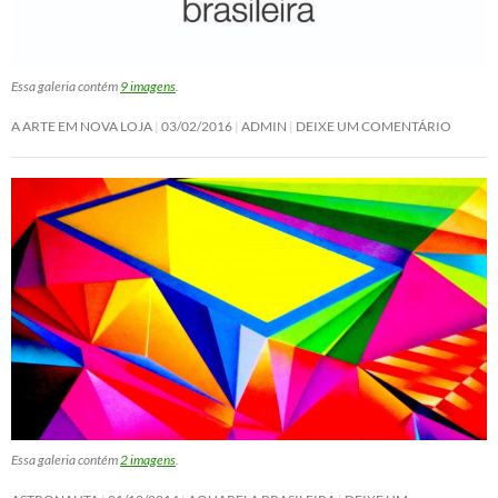
Essa galeria contém
9 imagens
.
A ARTE EM NOVA LOJA
03/02/2016
ADMIN
DEIXE UM COMENTÁRIO
Essa galeria contém
2 imagens
.