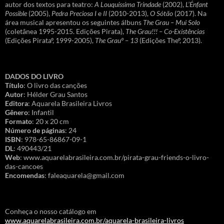
autor dos textos para teatro:
A Louquíssima Trindade
(2002),
L’Énfant
Possible
(2005),
Pedra Preciosa I
e
II
(2010-2013),
O Sótão
(2017). Na
área musical apresentou os seguintes álbuns
The Grau – Mui Solo
(coletânea 1995-2015. Edições Pirata),
The Grau!!! – Co-Existências
(Edições Pirataº, 1999-2005),
The Grauº – 13
(Edições Theº, 2013).
DADOS DO LIVRO
Título
: O livro das canções
Autor
: Hélder Grau Santos
Editora
: Aquarela Brasileira Livros
Gênero
: Infantil
Formato
: 20 x 20 cm
Número de páginas
: 24
ISBN
: 978-65-86867-09-1
DL
: 490443/21
Web
: www.aquarelabrasileira.com.br/pirata-grau-friends-o-livro-
das-cancoes
Encomendas
: faleaquarela@gmail.com
Conheça o nosso catálogo em
www.aquarelabrasileira.com.br/aquarela-brasileira-livros