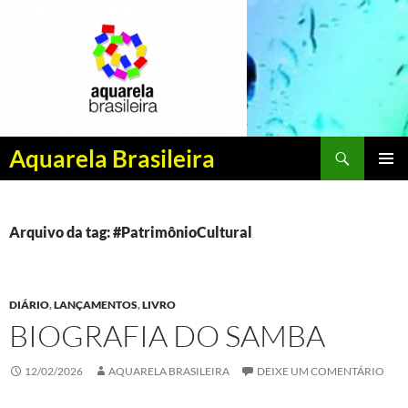
Pesquisar
Aquarela Brasileira
PULAR
MENU
PARA
PRINCI
O
CONTEÚDO
Arquivo da tag: #PatrimônioCultural
DIÁRIO
,
LANÇAMENTOS
,
LIVRO
BIOGRAFIA DO SAMBA
12/02/2026
AQUARELA BRASILEIRA
DEIXE UM COMENTÁRIO