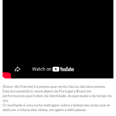
Diseur (do francês) é a pessoa que recita, fala ou declama poesia.
Este documentário reúne
diseurs
de Portugal e Brasil em
performances que tratam da identidade, da expressão e do tempo da
voz.
O resultante é uma curta-metragem sobre a beleza das vozes que se
dedicam a interpretar ideias, miragens e delicadezas.