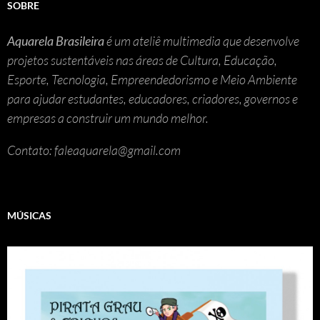
SOBRE
Aquarela Brasileira
é um ateliê multimedia que desenvolve
projetos sustentáveis nas áreas de Cultura, Educação,
Esporte, Tecnologia, Empreendedorismo e Meio Ambiente
para ajudar estudantes, educadores, criadores, governos e
empresas a construir um mundo melhor.
Contato: faleaquarela@gmail.com
MÚSICAS