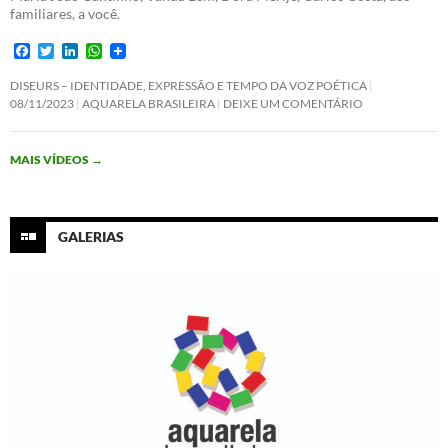
familiares, a você.
F
T
L
W
a
w
i
h
c
i
n
a
DISEURS – IDENTIDADE, EXPRESSÃO E TEMPO DA VOZ POÉTICA
e
t
k
t
08/11/2023
AQUARELA BRASILEIRA
DEIXE UM COMENTÁRIO
b
t
e
s
o
e
d
A
o
r
I
p
MAIS VÍDEOS
→
k
n
p
GALERIAS