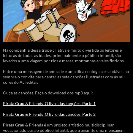
Na companhia dessa trupe criativa e muito divertida os leitores e
leitoras de todas as idades, principalmente o público infantil, são
levados a uma viagem por rios e mares, montanhas e vales floridos.
Entre uma mensagem de amizade e uma dica ecológica e saudável, há
sempre o convite para cantar as sete canções ilustradas com as mil
cores do Acreditar.
Ouça as canções. Faça o download dos mp3 aqui:
Pirata Grau & Friends_O livro das canções_Parte 1
Pirata Grau & Friends_O livro das canções_Parte 2
Pirata Grau & Friends
é um projeto artístico multidisciplinar
vocacionado para o público infantil, que transmite uma mensagem