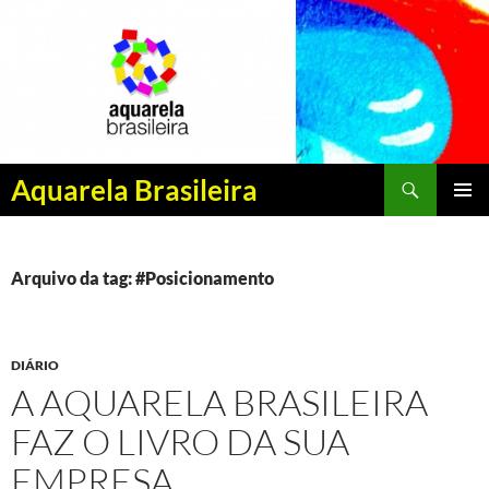
Pesquisar
Aquarela Brasileira
PULAR
MENU
PARA
PRINCI
O
CONTEÚDO
Arquivo da tag: #Posicionamento
DIÁRIO
A AQUARELA BRASILEIRA
FAZ O LIVRO DA SUA
EMPRESA