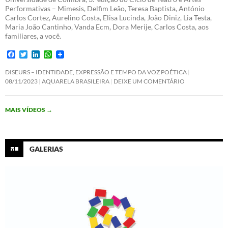
Performativas – Mimesis, Delfim Leão, Teresa Baptista, António
Carlos Cortez, Aurelino Costa, Elisa Lucinda, João Diniz, Lia Testa,
Maria João Cantinho, Vanda Ecm, Dora Merije, Carlos Costa, aos
familiares, a você.
F
T
L
W
a
w
i
h
c
i
n
a
DISEURS – IDENTIDADE, EXPRESSÃO E TEMPO DA VOZ POÉTICA
e
t
k
t
08/11/2023
AQUARELA BRASILEIRA
DEIXE UM COMENTÁRIO
b
t
e
s
o
e
d
A
o
r
I
p
MAIS VÍDEOS
→
k
n
p
GALERIAS