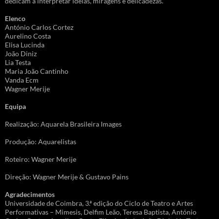
dedicam a interpretar ideias, miragens e delicadezas.
Elenco
António Carlos Cortez
Aurelino Costa
Elisa Lucinda
João Diniz
Lia Testa
Maria João Cantinho
Vanda Ecm
Wagner Merije
Equipa
Realização: Aquarela Brasileira Images
Produção: Aquarelistas
Roteiro: Wagner Merije
Direção: Wagner Merije & Gustavo Pains
Agradecimentos
Universidade de Coimbra, 3.ª edição do Ciclo de Teatro e Artes
Performativas – Mimesis, Delfim Leão, Teresa Baptista, António