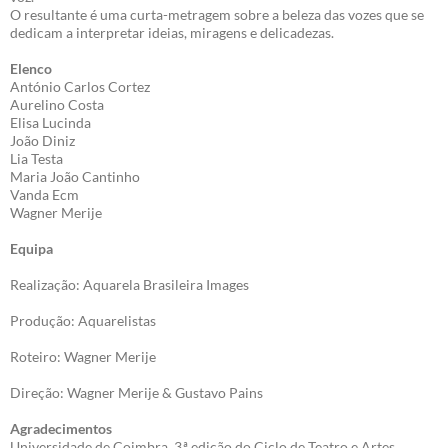
O resultante é uma curta-metragem sobre a beleza das vozes que se
dedicam a interpretar ideias, miragens e delicadezas.
Elenco
António Carlos Cortez
Aurelino Costa
Elisa Lucinda
João Diniz
Lia Testa
Maria João Cantinho
Vanda Ecm
Wagner Merije
Equipa
Realização: Aquarela Brasileira Images
Produção: Aquarelistas
Roteiro: Wagner Merije
Direção: Wagner Merije & Gustavo Pains
Agradecimentos
Universidade de Coimbra, 3.ª edição do Ciclo de Teatro e Artes