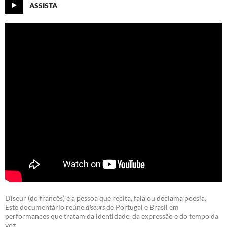
ASSISTA
Diseur (do francês) é a pessoa que recita, fala ou declama poesia.
Este documentário reúne
diseurs
de Portugal e Brasil em
performances que tratam da identidade, da expressão e do tempo da
voz.