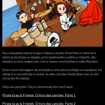
Na companhia dessa trupe criativa e muito divertida os leitores e
leitoras de todas as idades, principalmente o público infantil, são
levados a uma viagem por rios e mares, montanhas e vales floridos.
Entre uma mensagem de amizade e uma dica ecológica e saudável, há
sempre o convite para cantar as sete canções ilustradas com as mil
cores do Acreditar.
Ouça as canções. Faça o download dos mp3 aqui:
Pirata Grau & Friends_O livro das canções_Parte 1
Pirata Grau & Friends_O livro das canções_Parte 2