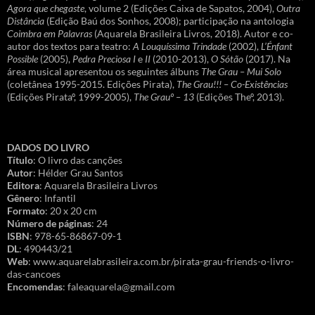
Agora que chegaste
, volume 2 (Edições Caixa de Sapatos, 2004),
Outra
Distância
(Edição Baú dos Sonhos, 2008); participação na antologia
Coimbra em Palavras
(Aquarela Brasileira Livros, 2018). Autor e co-
autor dos textos para teatro:
A Louquíssima Trindade
(2002),
L’Énfant
Possible
(2005),
Pedra Preciosa I
e
II
(2010-2013),
O Sótão
(2017). Na
área musical apresentou os seguintes álbuns
The Grau – Mui Solo
(coletânea 1995-2015. Edições Pirata),
The Grau!!! – Co-Existências
(Edições Pirataº, 1999-2005),
The Grauº – 13
(Edições Theº, 2013).
DADOS DO LIVRO
Título
: O livro das canções
Autor
: Hélder Grau Santos
Editora
: Aquarela Brasileira Livros
Gênero
: Infantil
Formato
: 20 x 20 cm
Número de páginas
: 24
ISBN
: 978-65-86867-09-1
DL
: 490443/21
Web
: www.aquarelabrasileira.com.br/pirata-grau-friends-o-livro-
das-cancoes
Encomendas
: faleaquarela@gmail.com