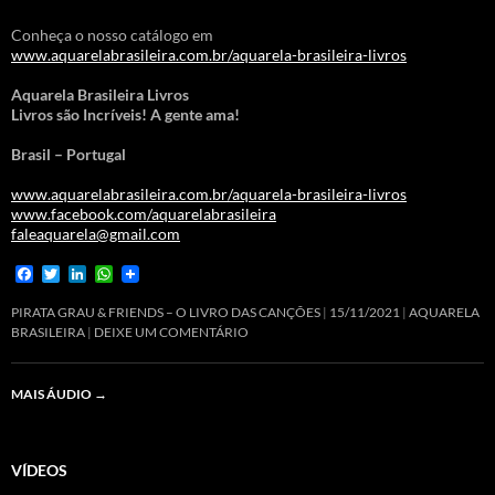
Conheça o nosso catálogo em
www.aquarelabrasileira.com.br/aquarela-brasileira-livros
Aquarela Brasileira Livros
Livros são Incríveis! A gente ama!
Brasil – Portugal
www.aquarelabrasileira.com.br/aquarela-brasileira-livros
www.facebook.com/aquarelabrasileira
faleaquarela@gmail.com
F
T
L
W
a
w
i
h
c
i
n
a
PIRATA GRAU & FRIENDS – O LIVRO DAS CANÇÕES
15/11/2021
AQUARELA
e
t
k
t
BRASILEIRA
DEIXE UM COMENTÁRIO
b
t
e
s
o
e
d
A
o
r
I
p
MAIS ÁUDIO
→
k
n
p
VÍDEOS