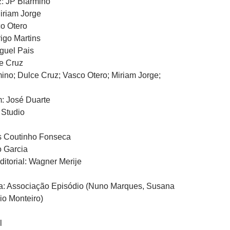
z: JP Blarmino
iriam Jorge
co Otero
rigo Martins
iguel Pais
e Cruz
ino; Dulce Cruz; Vasco Otero; Miriam Jorge;
: José Duarte
 Studio
ís Coutinho Fonseca
 Garcia
itorial: Wagner Merije
a: Associação Episódio (Nuno Marques, Susana
io Monteiro)
l