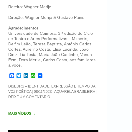
Roteiro: Wagner Merije
Direção: Wagner Merije & Gustavo Pains
Agradecimentos
Universidade de Coimbra, 3.ª edição do Ciclo
de Teatro e Artes Performativas – Mimesis,
Delfim Leão, Teresa Baptista, António Carlos
Cortez, Aurelino Costa, Elisa Lucinda, João
Diniz, Lia Testa, Maria João Cantinho, Vanda
Ecm, Dora Merije, Carlos Costa, aos familiares,
a você.
F
T
L
W
a
w
i
h
c
i
n
a
DISEURS – IDENTIDADE, EXPRESSÃO E TEMPO DA
e
t
k
t
VOZ POÉTICA
08/11/2023
AQUARELA BRASILEIRA
b
t
e
s
DEIXE UM COMENTÁRIO
o
e
d
A
o
r
I
p
k
n
p
MAIS VÍDEOS
→