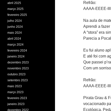
Refrão:
abril 2025
AAAA-EEEE-II
março 2025
fevereiro 2025
Na aula de mat
julho 2024
Aprendi a fazer
junho 2024
A “stora” era si
maio 2024
Parecia a Poca
abril 2024
março 2024
Eu fui aluno ap
fevereiro 2024
E até foi com a
janeiro 2024
Que passei p’ra
dezembro 2023
Com um sorriso
novembro 2023
outubro 2023
Refrão:
setembro 2023
AAAA-EEEE-II
maio 2023
março 2023
Pirata Grau & Fr
fevereiro 2023
vocacionado par
janeiro 2023
Ecológica, Peda
dezembro 2022