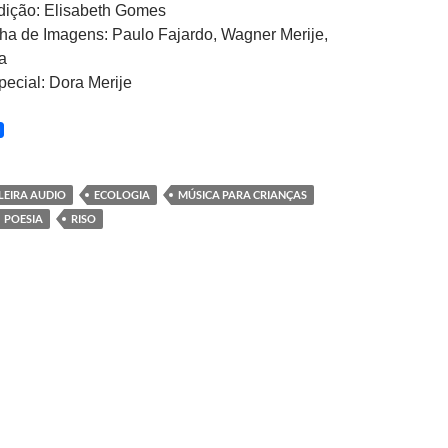
dição: Elisabeth Gomes
a de Imagens: Paulo Fajardo, Wagner Merije,
a
pecial: Dora Merije
LEIRA AUDIO
ECOLOGIA
MÚSICA PARA CRIANÇAS
POESIA
RISO