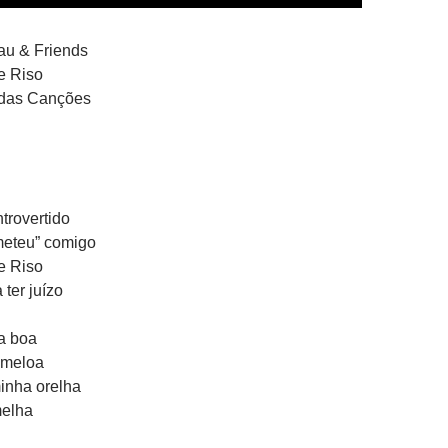
rau & Friends
e Riso
 das Canções
trovertido
eteu” comigo
e Riso
ter juízo
a boa
 meloa
inha orelha
melha