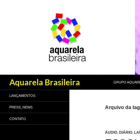
PULAR PARA O
Pesquisar
Aquarela Brasileira
GRUPO AQUARE
LANÇAMENTOS
Arquivo da tag
PRESS_NEWS
CONTATO
ÁUDIO
,
DIÁRIO
,
LA