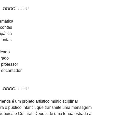
III-OOOO-UUUU
emática
 contas
mpática
hontas
licado
grado
 professor
 encantador
III-OOOO-UUUU
iends é um projeto artístico multidisciplinar
a o público infantil, que transmite uma mensagem
gógica e Cultural. Depois de uma longa estrada a