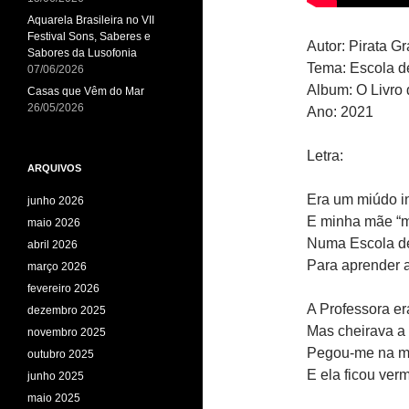
Aquarela Brasileira no VII
Festival Sons, Saberes e
Autor: Pirata G
Sabores da Lusofonia
Tema: Escola d
07/06/2026
Album: O Livro
Casas que Vêm do Mar
26/05/2026
Ano: 2021
Letra:
ARQUIVOS
Era um miúdo in
junho 2026
E minha mãe “m
maio 2026
Numa Escola d
abril 2026
Para aprender a 
março 2026
fevereiro 2026
A Professora er
dezembro 2025
Mas cheirava a
novembro 2025
Pegou-me na m
outubro 2025
E ela ficou ver
junho 2025
maio 2025