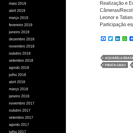
Realização e E
maio 2019
Câmeras/Recolh
abril 2019
Leonor e Tatian
março 2019
Participação es
fevereiro 2019
janeiro 2019
F
T
L
W
dezembro 2018
a
w
i
h
novembro 2018
c
i
n
a
e
t
k
t
outubro 2018
b
t
e
s
AQUARELA BRASI
setembro 2018
o
e
d
A
PIRATA GRAU
o
r
I
p
agosto 2018
k
n
p
julho 2018
abril 2018
março 2018
janeiro 2018
novembro 2017
outubro 2017
setembro 2017
agosto 2017
julho 2017