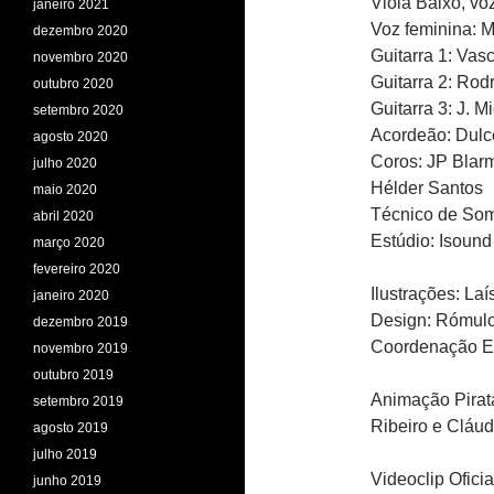
Viola Baixo, vo
janeiro 2021
Voz feminina: M
dezembro 2020
Guitarra 1: Vas
novembro 2020
Guitarra 2: Rod
outubro 2020
Guitarra 3: J. M
setembro 2020
Acordeão: Dulc
agosto 2020
Coros: JP Blarm
julho 2020
Hélder Santos
maio 2020
Técnico de Som
abril 2020
Estúdio: Isound
março 2020
fevereiro 2020
Ilustrações: La
janeiro 2020
Design: Rómulo
dezembro 2019
Coordenação Ed
novembro 2019
outubro 2019
Animação Pirat
setembro 2019
Ribeiro e Cláud
agosto 2019
julho 2019
Videoclip Oficia
junho 2019