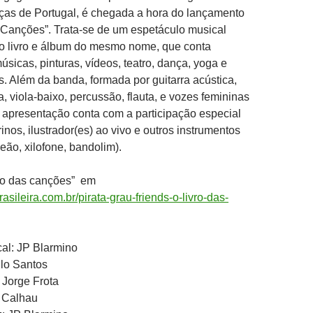
nças de Portugal, é chegada a hora do lançamento
 Canções”. Trata-se de um espetáculo musical
 do livro e álbum do mesmo nome, que conta
úsicas, pinturas, vídeos, teatro, dança, yoga e
s. Além da banda, formada por guitarra acústica,
ca, viola-baixo, percussão, flauta, e vozes femininas
 apresentação conta com a participação especial
rinos, ilustrador(es) ao vivo e outros instrumentos
eão, xilofone, bandolim).
ro das canções” em
sileira.com.br/pirata-grau-friends-o-livro-das-
al: JP Blarmino
lo Santos
 Jorge Frota
o Calhau