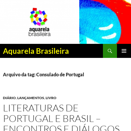
Pesquisar
Aquarela Brasileira
PULAR
MENU
PARA
PRINCI
O
CONTEÚDO
Arquivo da tag: Consulado de Portugal
DIÁRIO
,
LANÇAMENTOS
,
LIVRO
LITERATURAS DE
PORTUGAL E BRASIL –
ENCONTROS E DIÁLOGOS