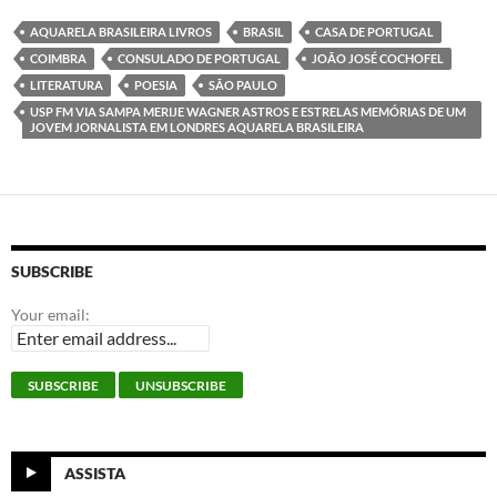
e
t
k
t
b
t
e
s
AQUARELA BRASILEIRA LIVROS
BRASIL
CASA DE PORTUGAL
o
e
d
A
COIMBRA
CONSULADO DE PORTUGAL
JOÃO JOSÉ COCHOFEL
o
r
I
p
k
n
p
LITERATURA
POESIA
SÃO PAULO
USP FM VIA SAMPA MERIJE WAGNER ASTROS E ESTRELAS MEMÓRIAS DE UM
JOVEM JORNALISTA EM LONDRES AQUARELA BRASILEIRA
SUBSCRIBE
Your email:
ASSISTA