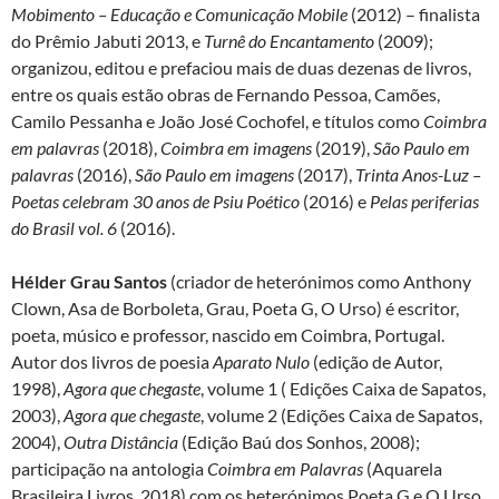
Mobimento – Educação e Comunicação Mobile
(2012) – finalista
do Prêmio Jabuti 2013, e
Turnê do Encantamento
(2009);
organizou, editou e prefaciou mais de duas dezenas de livros,
entre os quais estão obras de Fernando Pessoa, Camões,
Camilo Pessanha e João José Cochofel, e títulos como
Coimbra
em palavras
(2018),
Coimbra em imagens
(2019),
São Paulo em
palavras
(2016),
São Paulo em imagens
(2017),
Trinta Anos-Luz –
Poetas celebram 30 anos de Psiu Poético
(2016) e
Pelas periferias
do Brasil vol. 6
(2016).
Hélder Grau Santos
(criador de heterónimos como Anthony
Clown, Asa de Borboleta, Grau, Poeta G, O Urso) é escritor,
poeta, músico e professor, nascido em Coimbra, Portugal.
Autor dos livros de poesia
Aparato Nulo
(edição de Autor,
1998),
Agora que chegaste
, volume 1 ( Edições Caixa de Sapatos,
2003),
Agora que chegaste
, volume 2 (Edições Caixa de Sapatos,
2004),
Outra Distância
(Edição Baú dos Sonhos, 2008);
participação na antologia
Coimbra em Palavras
(Aquarela
Brasileira Livros, 2018) com os heterónimos Poeta G e O Urso.