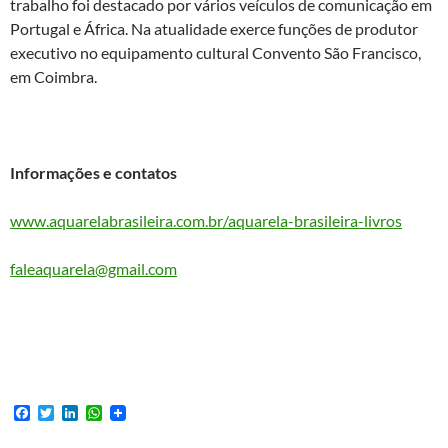
trabalho foi destacado por vários veículos de comunicação em
Portugal e África. Na atualidade exerce funções de produtor
executivo no equipamento cultural Convento São Francisco,
em Coimbra.
Informações e contatos
www.aquarelabrasileira.com.br/aquarela-brasileira-livros
faleaquarela@gmail.com
F
T
L
W
a
w
i
h
c
i
n
a