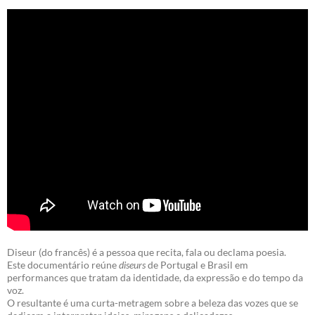
Diseur (do francês) é a pessoa que recita, fala ou declama poesia.
Este documentário reúne
diseurs
de Portugal e Brasil em
performances que tratam da identidade, da expressão e do tempo da
voz.
O resultante é uma curta-metragem sobre a beleza das vozes que se