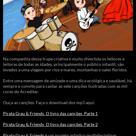
Na companhia dessa trupe criativa e muito divertida os leitores e
leitoras de todas as idades, principalmente o público infantil, são
levados a uma viagem por rios e mares, montanhas e vales floridos.
Entre uma mensagem de amizade e uma dica ecológica e saudável, há
sempre o convite para cantar as sete canções ilustradas com as mil
cores do Acreditar.
Ouça as canções. Faça o download dos mp3 aqui:
Pirata Grau & Friends_O livro das canções_Parte 1
Pirata Grau & Friends_O livro das canções_Parte 2
Pirata Grau & Friends
é um projeto artístico multidisciplinar