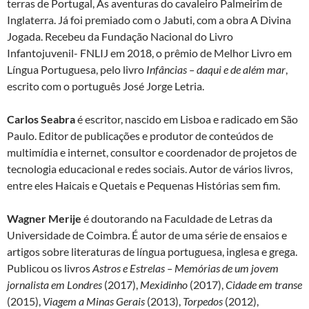
terras de Portugal, As aventuras do cavaleiro Palmeirim de
Inglaterra. Já foi premiado com o Jabuti, com a obra A Divina
Jogada. Recebeu da Fundação Nacional do Livro
Infantojuvenil- FNLIJ em 2018, o prêmio de Melhor Livro em
Língua Portuguesa, pelo livro
Infâncias
– daqui e de além mar
,
escrito com o português José Jorge Letria.
Carlos Seabra
é escritor, nascido em Lisboa e radicado em São
Paulo. Editor de publicações e produtor de conteúdos de
multimídia e internet, consultor e coordenador de projetos de
tecnologia educacional e redes sociais. Autor de vários livros,
entre eles Haicais e Quetais e Pequenas Histórias sem fim.
Wagner Merije
é doutorando na Faculdade de Letras da
Universidade de Coimbra. É autor de uma série de ensaios e
artigos sobre literaturas de língua portuguesa, inglesa e grega.
Publicou os livros
Astros e Estrelas – Memórias de um jovem
jornalista em Londres
(2017),
Mexidinho
(2017),
Cidade em transe
(2015),
Viagem a Minas Gerais
(2013),
Torpedos
(2012),