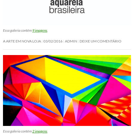
Essa galeria contém
9 imagens
.
A ARTE EM NOVA LOJA
03/02/2016
ADMIN
DEIXE UM COMENTÁRIO
Essa galeria contém
2 imagens
.