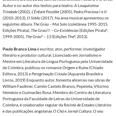
Autor e co-autor dos textos para teatro:
A Louquíssima
Trindade
(2002),
L’Énfant Possible
(2005),
Pedra Preciosa I
e
II
(2010-2013),
O Sótão
(2017). Na área musical apresentou os
seguintes álbuns
The Grau – Mui Solo
(coletânea 1995-2015.
Edições Pirata),
The Grau!!! – Co-Existências
(Edições Pirataº,
1999-2005),
The Grauº – 13
(Edições Theº, 2013).
Paulo Branco Lima
é escritor, ator, performer, investigador
literário e produtor cultural. Licenciado em Jornalismo e
Mestre em Literatura de Língua Portuguesa pela Universidade
de Coimbra, publicou os romance
Origem e Ruína
(Chiado
Editora, 2013) e
Peregrinação Crioula
(Aquarela Brasileira
Livros, 2019) Enquanto autor, fomenta alicerces nas obras de
William Faulkner, Camilo Castelo Branco, Pepetela, Vitorino
Nemésio e Guimarães Rosa. Membro do Centro de Literatura
Portuguesa da Faculdade de Letras da Universidade de
Coimbra, é colaborador regular da
Revista de Estudos Literários
e das publicações angolanas
O Chá
e
Jornal Cultura
. O seu