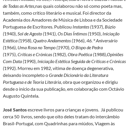
de Todas as Artes,
nas quais colaborou não só como poeta mas,
também, como crítico literário e musical. Foi director da
Academia dos Amadores de Música de Lisboa e da Sociedade
Portuguesa de Escritores. Publicou
Instantes (
1937),
Búzio
(
1940),
Sol de Agosto (
1941),
Os Dias Íntimos (
1950),
Iniciação
Estética (
1958),
Quatro Andamentos (1
966),
46. ° Aniversário
(
1966),
Uma Rosa no Tempo (1
970),
O Bispo de Pedra
(
1975),
Críticas e Crónicas (
1982),
Obra Poética (
1988),
Opiniões
Com Data (
1990),
Iniciação Estética Seguida de Críticas e Crónicas
(
1992). Morreu em 1982, vítima de doença degenerativa,
deixando incompleto o
Grande Dicionário da Literatura
Portuguesa e de Teoria Literária
, obra que organizou e dirigiu
desde o início da sua publicação, em colaboração com Octávio
Augusto Quintela.
José Santos
escreve livros para crianças e jovens. Já publicou
cerca 50 livros, sendo que oito deles tratam do intercâmbio
Brasil-Portugal, com Quadrinhas para miúdos, Viagem às