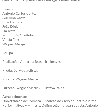
dedicam a interpretar ideias, miragens e delicadezas.
Elenco
António Carlos Cortez
Aurelino Costa
Elisa Lucinda
João Diniz
Lia Testa
Maria João Cantinho
Vanda Ecm
Wagner Merije
Equipa
Realização: Aquarela Brasileira Images
Produção: Aquarelistas
Roteiro: Wagner Merije
Direção: Wagner Merije & Gustavo Pains
Agradecimentos
Universidade de Coimbra, 3.ª edição do Ciclo de Teatro e Artes
Performativas – Mimesis, Delfim Leão, Teresa Baptista, António