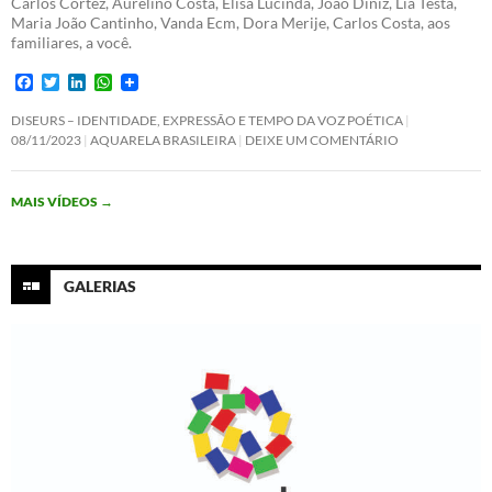
Carlos Cortez, Aurelino Costa, Elisa Lucinda, João Diniz, Lia Testa,
Maria João Cantinho, Vanda Ecm, Dora Merije, Carlos Costa, aos
familiares, a você.
F
T
L
W
a
w
i
h
c
i
n
a
DISEURS – IDENTIDADE, EXPRESSÃO E TEMPO DA VOZ POÉTICA
e
t
k
t
08/11/2023
AQUARELA BRASILEIRA
DEIXE UM COMENTÁRIO
b
t
e
s
o
e
d
A
o
r
I
p
MAIS VÍDEOS
→
k
n
p
GALERIAS