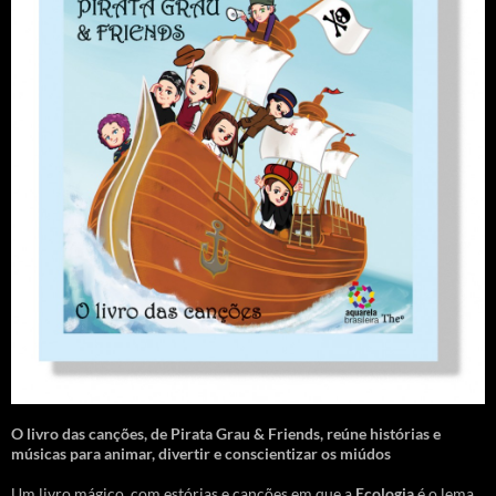
O livro das canções
,
de Pirata Grau & Friends, reúne histórias e
músicas para animar, divertir e conscientizar os miúdos
Um livro mágico, com estórias e canções em que a
Ecologia
é o lema.