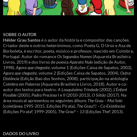
SOBRE O AUTOR
Hélder Grau Santos
é o autor da história e compositor das canções.
Criador deste e outros heterónimos, como Poeta G, O Urso e Asa de
Borboleta, é escritor, poeta, músico e professor, nascido em Coimbra,
Portugal. Autor do romance
Os Segundos Nomes
(Aquarela Brasileira
Livros, 2019) e dos livros de poesia
Aparato Nulo
(edição de Autor,
1998),
Agora que chegaste
, volume 1 (Edições Caixa de Sapatos, 2003),
Agora que chegaste
, volume 2 (Edições Caixa de Sapatos, 2004),
Outra
Distância
(Edição Baú dos Sonhos, 2008); participação na antologia
Coimbra em Palavras
(Aquarela Brasileira Livros, 2018). Autor e co-
autor dos textos para teatro:
A Louquíssima Trindade
(2002),
L’Énfant
Possible
(2005),
Pedra Preciosa I
e
II
(2010-2013),
O Sótão
(2017). Na
área musical apresentou os seguintes álbuns
The Grau – Mui Solo
(coletânea 1995-2015. Edições Pirata),
The Grau!!! – Co-Existências
(Edições Pirataº, 1999-2005),
The Grauº – 13
(Edições Theº, 2013).
DADOS DO LIVRO