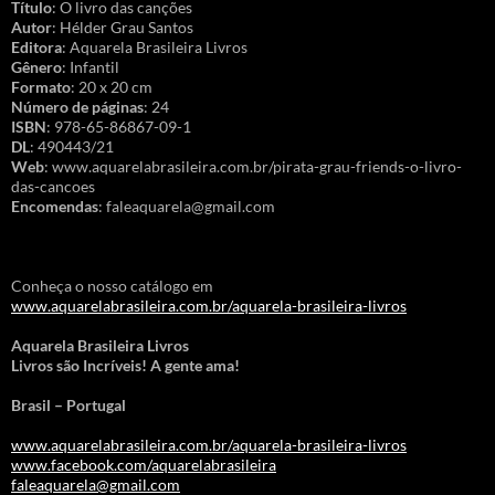
Título
: O livro das canções
Autor
: Hélder Grau Santos
Editora
: Aquarela Brasileira Livros
Gênero
: Infantil
Formato
: 20 x 20 cm
Número de páginas
: 24
ISBN
: 978-65-86867-09-1
DL
: 490443/21
Web
: www.aquarelabrasileira.com.br/pirata-grau-friends-o-livro-
das-cancoes
Encomendas
: faleaquarela@gmail.com
Conheça o nosso catálogo em
www.aquarelabrasileira.com.br/aquarela-brasileira-livros
Aquarela Brasileira Livros
Livros são Incríveis! A gente ama!
Brasil – Portugal
www.aquarelabrasileira.com.br/aquarela-brasileira-livros
www.facebook.com/aquarelabrasileira
faleaquarela@gmail.com