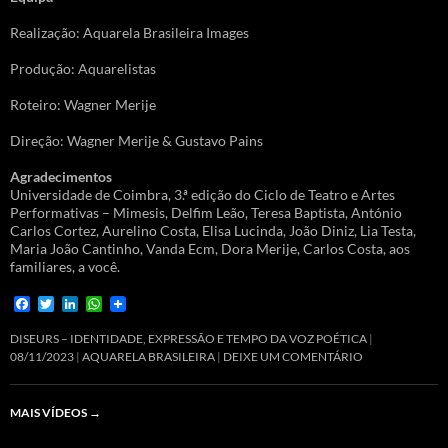
Realização: Aquarela Brasileira Images
Produção: Aquarelistas
Roteiro: Wagner Merije
Direção: Wagner Merije & Gustavo Pains
Agradecimentos
Universidade de Coimbra, 3.ª edição do Ciclo de Teatro e Artes
Performativas – Mimesis, Delfim Leão, Teresa Baptista, António
Carlos Cortez, Aurelino Costa, Elisa Lucinda, João Diniz, Lia Testa,
Maria João Cantinho, Vanda Ecm, Dora Merije, Carlos Costa, aos
familiares, a você.
F
T
L
W
a
w
i
h
c
i
n
a
DISEURS – IDENTIDADE, EXPRESSÃO E TEMPO DA VOZ POÉTICA
e
t
k
t
08/11/2023
AQUARELA BRASILEIRA
DEIXE UM COMENTÁRIO
b
t
e
s
o
e
d
A
o
r
I
p
MAIS VÍDEOS
→
k
n
p