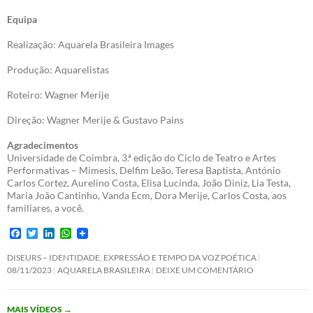
Equipa
Realização: Aquarela Brasileira Images
Produção: Aquarelistas
Roteiro: Wagner Merije
Direção: Wagner Merije & Gustavo Pains
Agradecimentos
Universidade de Coimbra, 3.ª edição do Ciclo de Teatro e Artes
Performativas – Mimesis, Delfim Leão, Teresa Baptista, António
Carlos Cortez, Aurelino Costa, Elisa Lucinda, João Diniz, Lia Testa,
Maria João Cantinho, Vanda Ecm, Dora Merije, Carlos Costa, aos
familiares, a você.
F
T
L
W
a
w
i
h
c
i
n
a
DISEURS – IDENTIDADE, EXPRESSÃO E TEMPO DA VOZ POÉTICA
e
t
k
t
08/11/2023
AQUARELA BRASILEIRA
DEIXE UM COMENTÁRIO
b
t
e
s
o
e
d
A
o
r
I
p
MAIS VÍDEOS
→
k
n
p