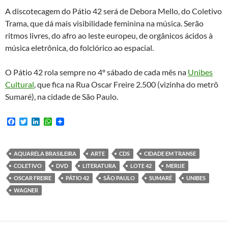
A discotecagem do
Pátio
42 será de Debora Mello, do Coletivo
Trama, que dá mais visibilidade feminina na música. Serão
ritmos livres, do afro ao leste europeu, de orgânicos ácidos à
música eletrônica, do folclórico ao espacial.
O Pátio 42 rola sempre no 4º sábado de cada mês na
Unibes
Cultural
, que fica na Rua Oscar Freire 2.500 (vizinha do metrô
Sumaré), na cidade de São Paulo.
F
T
L
W
a
w
i
h
c
i
n
a
e
t
k
t
b
t
e
s
AQUARELA BRASILEIRA
ARTE
CDS
CIDADE EM TRANSE
o
e
d
A
COLETIVO
DVD
LITERATURA
LOTE 42
MERIJE
o
r
I
p
k
n
p
OSCAR FREIRE
PÁTIO 42
SÃO PAULO
SUMARÉ
UNIBES
WAGNER