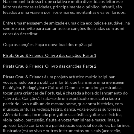
Na companhia dessa trupe criativa e muito divertida os leitores e
leitoras de todas as idades, principalmente o público infantil, são
levados a uma viagem por rios e mares, montanhas e vales floridos.
Entre uma mensagem de amizade e uma dica ecológica e saudável, há
sempre o convite para cantar as sete canções ilustradas com as mil
cores do Acreditar.
Ouça as canções. Faça o download dos mp3 aqui:
Pirata Grau & Friends_O livro das canções_Parte 1
Pirata Grau & Friends_O livro das canções_Parte 2
Pirata Grau & Friends
é um projeto artístico multidisciplinar
vocacionado para o público infantil, que transmite uma mensagem
Ecológica, Pedagógica e Cultural. Depois de uma longa estrada a
tocar para crianças de Portugal, é chegada a hora do lançamento do
“Livro das Canções”. Trata-se de um espetáculo musical criado a
partir do livro e álbum do mesmo nome, que conta histórias, com
músicas, pinturas, vídeos, teatro, dança, yoga e outras surpresas.
Além da banda, formada por guitarra acústica, guitarra eléctrica,
viola-baixo, percussão, flauta, e vozes femininas e masculinas, a
apresentação conta com a participação especial de atores, bailarinos,
ilustrador(es) ao vivo e outros instrumentos musicais (acordeão,