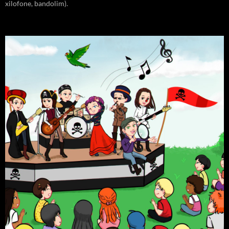
xilofone, bandolim).