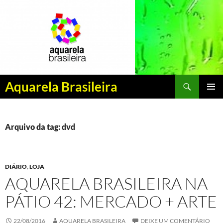
Pesquisar
Aquarela Brasileira
PULAR
MENU
PARA
PRINCI
O
CONTEÚDO
Arquivo da tag: dvd
DIÁRIO
,
LOJA
AQUARELA BRASILEIRA NA
PÁTIO 42: MERCADO + ARTE
22/08/2016
AQUARELA BRASILEIRA
DEIXE UM COMENTÁRIO