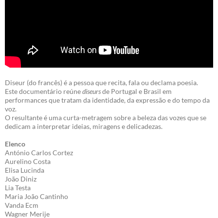
Diseur (do francês) é a pessoa que recita, fala ou declama poesia.
Este documentário reúne
diseurs
de Portugal e Brasil em
performances que tratam da identidade, da expressão e do tempo da
voz.
O resultante é uma curta-metragem sobre a beleza das vozes que se
dedicam a interpretar ideias, miragens e delicadezas.
Elenco
António Carlos Cortez
Aurelino Costa
Elisa Lucinda
João Diniz
Lia Testa
Maria João Cantinho
Vanda Ecm
Wagner Merije