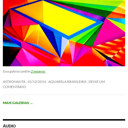
Essa galeria contém
2 imagens
.
ASTRONAUTA
01/12/2014
AQUARELA BRASILEIRA
DEIXE UM
COMENTÁRIO
MAIS GALERIAS
→
ÁUDIO