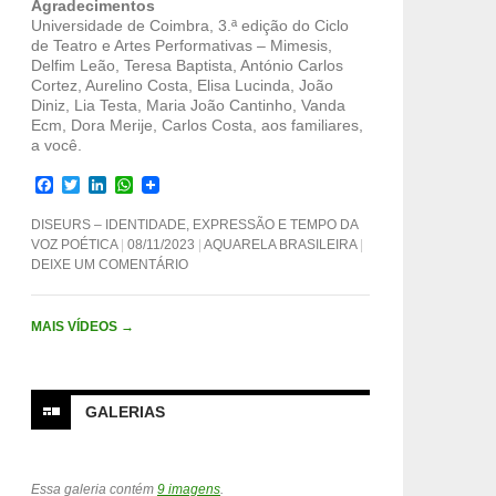
Agradecimentos
Universidade de Coimbra, 3.ª edição do Ciclo
de Teatro e Artes Performativas – Mimesis,
Delfim Leão, Teresa Baptista, António Carlos
Cortez, Aurelino Costa, Elisa Lucinda, João
Diniz, Lia Testa, Maria João Cantinho, Vanda
Ecm, Dora Merije, Carlos Costa, aos familiares,
a você.
F
T
L
W
a
w
i
h
c
i
n
a
DISEURS – IDENTIDADE, EXPRESSÃO E TEMPO DA
e
t
k
t
VOZ POÉTICA
08/11/2023
AQUARELA BRASILEIRA
b
t
e
s
DEIXE UM COMENTÁRIO
o
e
d
A
o
r
I
p
k
n
p
MAIS VÍDEOS
→
GALERIAS
Essa galeria contém
9 imagens
.