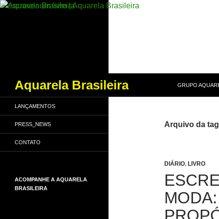
PULAR PARA O
Pesquisar
Aquarela Brasileira
GRUPO AQUARE
LANÇAMENTOS
Arquivo da tag
PRESS_NEWS
CONTATO
DIÁRIO
,
LIVRO
ESCRE
ACOMPANHE A AQUARELA
BRASILEIRA
MODA:
PROPÓ