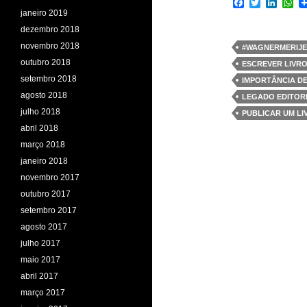
F
T
L
W
a
w
i
h
janeiro 2019
c
i
n
a
dezembro 2018
e
t
k
t
b
t
e
s
novembro 2018
#WAGNERMERIJE
o
e
d
A
outubro 2018
ESCREVER LIVRO
o
r
I
p
k
n
p
setembro 2018
IMPORTÂNCIA DE
agosto 2018
LEGADO EDITOR
julho 2018
PUBLICAR UM LI
abril 2018
março 2018
janeiro 2018
novembro 2017
outubro 2017
setembro 2017
agosto 2017
julho 2017
maio 2017
abril 2017
março 2017