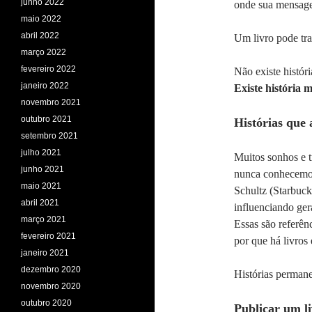
junho 2022
onde sua mensage
maio 2022
abril 2022
Um livro pode tra
março 2022
fevereiro 2022
Não existe históri
janeiro 2022
Existe história 
novembro 2021
outubro 2021
Histórias que
setembro 2021
julho 2021
Muitos sonhos e t
junho 2021
nunca conhecemo
maio 2021
Schultz (Starbuck
abril 2021
influenciando ge
março 2021
Essas são referên
fevereiro 2021
por que há livros
janeiro 2021
dezembro 2020
Histórias perman
novembro 2020
outubro 2020
Publicar um li