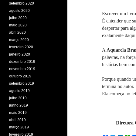
setembro 2020
agosto 2020
Escrever um livro
julho 2020
É entender que su
maio 2020
despertar para al
abril 2020
exatamente daqui
março 2020
fevereiro 2020
A
Aquarela Brasi
janeiro 2020
palavras, na forç
dezembro 2019
histórias bem con
novembro 2019
outubro 2019
Porque quando uma
setembro 2019
termina no autor.
agosto 2019
Ela começa no lei
julho 2019
junho 2019
maio 2019
abril 2019
Diretora 
março 2019
fevereiro 2019