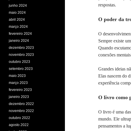
respostas.
junho 2024
maio 2024
O poder da tr
abril 2024
março 2024
O desenvolviment
fevereiro 2024
Sempre existe um
janeiro 2024
Quando escutamos
dezembro 2023
conexões mentai
novembro 2023
outubro 2023
Grandes ideias n
setembro 2023
Elas nascem do di
maio 2023
experiência compa
março 2023
fevereiro 2023
O livro como p
janeiro 2023
dezembro 2022
novembro 2022
O livro é uma das
outubro 2022
mundo. Ele ultrap
agosto 2022
pensamentos a lug