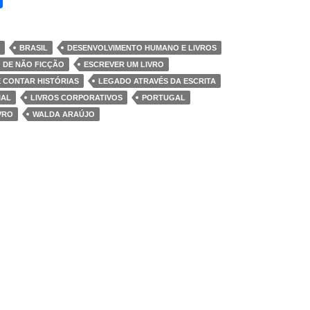
BRASIL
DESENVOLVIMENTO HUMANO E LIVROS
 DE NÃO FICÇÃO
ESCREVER UM LIVRO
 CONTAR HISTÓRIAS
LEGADO ATRAVÉS DA ESCRITA
IAL
LIVROS CORPORATIVOS
PORTUGAL
VRO
WALDA ARAÚJO