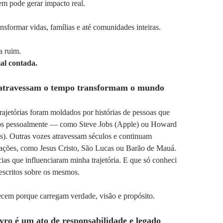
m pode gerar impacto real.
nsformar vidas, famílias e até comunidades inteiras.
a ruim.
mal contada.
 atravessam o tempo transformam o mundo
rajetórias foram moldados por histórias de pessoas que
s pessoalmente — como Steve Jobs (Apple) ou Howard
s). Outras vozes atravessam séculos e continuam
rações, como Jesus Cristo, São Lucas ou Barão de Mauá.
cias que influenciaram minha trajetória. E que só conheci
 escritos sobre os mesmos.
ecem porque carregam verdade, visão e propósito.
vro é um ato de responsabilidade e legado