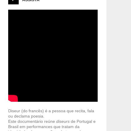
Diseur (do francês) é a pessoa que recita, fala
ou declama poesia.
Este documentário reúne
diseurs
de Portugal e
Brasil em performances que tratam da