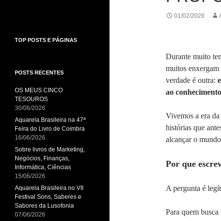
01/02/2026
TOP POSTS E PÁGINAS
Durante muito tem
muitos enxergam
POSTS RECENTES
verdade é outra:
e
OS MEUS CINCO
ao conhecimento
TESOUROS
30/06/2026
Vivemos a era da 
Aquarela Brasileira na 47ª
histórias que ant
Feira do Livro de Coimbra
16/06/2026
alcançar o mundo.
Sobre livros de Marketing,
Negócios, Finanças,
Por que escre
Informática, Ciências
15/06/2026
A pergunta é legí
Aquarela Brasileira no VII
Festival Sons, Saberes e
Sabores da Lusofonia
Para quem busca cr
07/06/2026