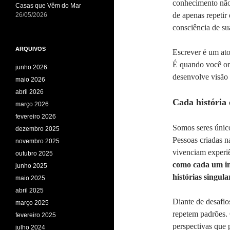
conhecimento não 
Casas que Vêm do Mar
de apenas repetir
26/05/2026
consciência de su
ARQUIVOS
Escrever é um ato
É quando você or
junho 2026
desenvolve visão 
maio 2026
abril 2026
Cada história
março 2026
fevereiro 2026
Somos seres úni
dezembro 2025
Pessoas criadas n
novembro 2025
vivenciam experi
outubro 2025
como cada um int
junho 2025
histórias singula
maio 2025
abril 2025
Diante de desafio
março 2025
repetem padrões. 
fevereiro 2025
perspectivas que
julho 2024