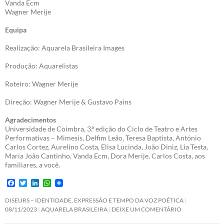
Vanda Ecm
Wagner Merije
Equipa
Realização: Aquarela Brasileira Images
Produção: Aquarelistas
Roteiro: Wagner Merije
Direção: Wagner Merije & Gustavo Pains
Agradecimentos
Universidade de Coimbra, 3.ª edição do Ciclo de Teatro e Artes
Performativas – Mimesis, Delfim Leão, Teresa Baptista, António
Carlos Cortez, Aurelino Costa, Elisa Lucinda, João Diniz, Lia Testa,
Maria João Cantinho, Vanda Ecm, Dora Merije, Carlos Costa, aos
familiares, a você.
F
T
L
W
a
w
i
h
c
i
n
a
DISEURS – IDENTIDADE, EXPRESSÃO E TEMPO DA VOZ POÉTICA
e
t
k
t
08/11/2023
AQUARELA BRASILEIRA
DEIXE UM COMENTÁRIO
b
t
e
s
o
e
d
A