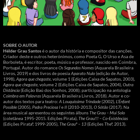
SOBRE O AUTOR
Hélder Grau Santos
é o autor da história e compositor das canções.
Criador deste e outros heterónimos, como Poeta G, O Urso e Asa de
Borboleta, é escritor, poeta, músico e professor, nascido em Coimbra,
Portugal. Autor do romance
Os Segundos Nomes
(Aquarela Brasileira
Livros, 2019) e dos livros de poesia
Aparato Nulo
(edição de Autor,
1998),
Agora que chegaste
, volume 1 (Edições Caixa de Sapatos, 2003),
Agora que chegaste
, volume 2 (Edições Caixa de Sapatos, 2004),
Outra
Distância
(Edição Baú dos Sonhos, 2008); participação na antologia
Coimbra em Palavras
(Aquarela Brasileira Livros, 2018). Autor e co-
autor dos textos para teatro:
A Louquíssima Trindade
(2002),
L’Énfant
Possible
(2005),
Pedra Preciosa I
e
II
(2010-2013),
O Sótão
(2017). Na
área musical apresentou os seguintes álbuns
The Grau – Mui Solo
(coletânea 1995-2015. Edições Pirata),
The Grau!!! – Co-Existências
(Edições Pirataº, 1999-2005),
The Grauº – 13
(Edições Theº, 2013).