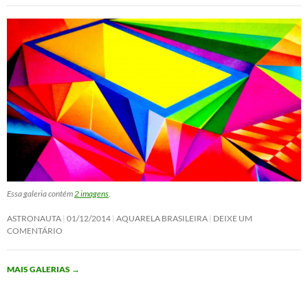
Essa galeria contém
2 imagens
.
ASTRONAUTA
01/12/2014
AQUARELA BRASILEIRA
DEIXE UM
COMENTÁRIO
MAIS GALERIAS
→