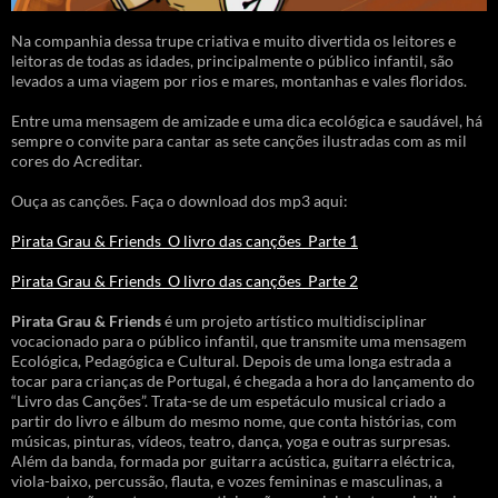
Na companhia dessa trupe criativa e muito divertida os leitores e
leitoras de todas as idades, principalmente o público infantil, são
levados a uma viagem por rios e mares, montanhas e vales floridos.
Entre uma mensagem de amizade e uma dica ecológica e saudável, há
sempre o convite para cantar as sete canções ilustradas com as mil
cores do Acreditar.
Ouça as canções. Faça o download dos mp3 aqui:
Pirata Grau & Friends_O livro das canções_Parte 1
Pirata Grau & Friends_O livro das canções_Parte 2
Pirata Grau & Friends
é um projeto artístico multidisciplinar
vocacionado para o público infantil, que transmite uma mensagem
Ecológica, Pedagógica e Cultural. Depois de uma longa estrada a
tocar para crianças de Portugal, é chegada a hora do lançamento do
“Livro das Canções”. Trata-se de um espetáculo musical criado a
partir do livro e álbum do mesmo nome, que conta histórias, com
músicas, pinturas, vídeos, teatro, dança, yoga e outras surpresas.
Além da banda, formada por guitarra acústica, guitarra eléctrica,
viola-baixo, percussão, flauta, e vozes femininas e masculinas, a