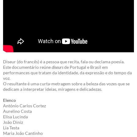
Diseur (do francês) é a pessoa que recita, fala ou declama poesia.
Este documentário reúne
diseurs
de Portugal e Brasil em
performances que tratam da identidade, da expressão e do tempo da
voz.
O resultante é uma curta-metragem sobre a beleza das vozes que se
dedicam a interpretar ideias, miragens e delicadezas.
Elenco
António Carlos Cortez
Aurelino Costa
Elisa Lucinda
João Diniz
Lia Testa
Maria João Cantinho