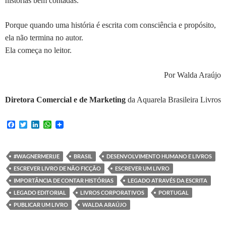
histórias bem contadas.
Porque quando uma história é escrita com consciência e propósito,
ela não termina no autor.
Ela começa no leitor.
Por Walda Araújo
Diretora Comercial e de Marketing
da Aquarela Brasileira Livros
F
T
L
W
a
w
i
h
c
i
n
a
e
t
k
t
b
t
e
s
#WAGNERMERIJE
BRASIL
DESENVOLVIMENTO HUMANO E LIVROS
o
e
d
A
ESCREVER LIVRO DE NÃO FICÇÃO
ESCREVER UM LIVRO
o
r
I
p
k
n
p
IMPORTÂNCIA DE CONTAR HISTÓRIAS
LEGADO ATRAVÉS DA ESCRITA
LEGADO EDITORIAL
LIVROS CORPORATIVOS
PORTUGAL
PUBLICAR UM LIVRO
WALDA ARAÚJO