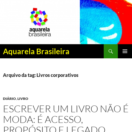
Pesquisar
Aquarela Brasileira
PULAR
MENU
PARA
PRINCI
O
CONTEÚDO
Arquivo da tag: Livros corporativos
DIÁRIO
,
LIVRO
ESCREVER UM LIVRO NÃO É
MODA: É ACESSO,
PROPÓSITO E LEGADO