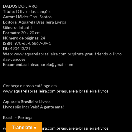
DADOS DO LIVRO
Título
: O livro das canções
Autor
: Hélder Grau Santos
Editora
: Aquarela Brasileira Livros
Gênero
: Infantil
Formato
: 20 x 20 cm
Número de páginas
: 24
ISBN
: 978-65-86867-09-1
DL
: 490443/21
Web
: www.aquarelabrasileira.com.br/pirata-grau-friends-o-livro-
das-cancoes
Encomendas
: faleaquarela@gmail.com
Conheça o nosso catálogo em
www.aquarelabrasileira.com.br/aquarela-brasileira-livros
Aquarela Brasileira Livros
Livros são Incríveis! A gente ama!
Brasil – Portugal
Translate »
www.aquarelabrasileira.com.br/aquarela-brasileira-livros