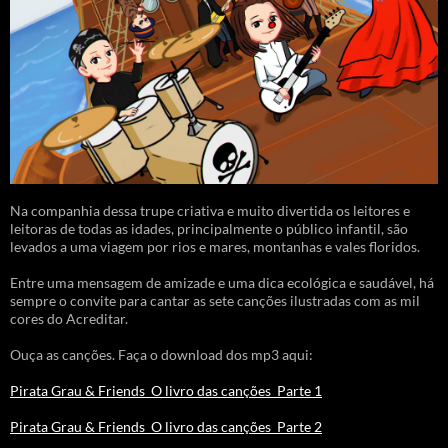
Na companhia dessa trupe criativa e muito divertida os leitores e
leitoras de todas as idades, principalmente o público infantil, são
levados a uma viagem por rios e mares, montanhas e vales floridos.
Entre uma mensagem de amizade e uma dica ecológica e saudável, há
sempre o convite para cantar as sete canções ilustradas com as mil
cores do Acreditar.
Ouça as canções. Faça o download dos mp3 aqui:
Pirata Grau & Friends_O livro das canções_Parte 1
Pirata Grau & Friends_O livro das canções_Parte 2