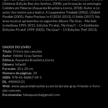
Distância
(Edição Baú dos Sonhos, 2008); participação na antologia
Coimbra em Palavras
(Aquarela Brasileira Livros, 2018). Autor e co-
autor dos textos para teatro:
A Louquíssima Trindade
(2002),
L’Énfant
Possible
(2005),
Pedra Preciosa I
e
II
(2010-2013),
O Sótão
(2017). Na
área musical apresentou os seguintes álbuns
The Grau – Mui Solo
(coletânea 1995-2015. Edições Pirata),
The Grau!!! – Co-Existências
(Edições Pirataº, 1999-2005),
The Grauº – 13
(Edições Theº, 2013).
DADOS DO LIVRO
Título
: O livro das canções
Autor
: Hélder Grau Santos
Editora
: Aquarela Brasileira Livros
Gênero
: Infantil
Formato
: 20 x 20 cm
Número de páginas
: 24
ISBN
: 978-65-86867-09-1
DL
: 490443/21
Web
: www.aquarelabrasileira.com.br/pirata-grau-friends-o-livro-
das-cancoes
Encomendas
: faleaquarela@gmail.com