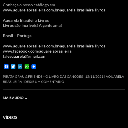
Conheça o nosso catálogo em
www.aquarelabrasileira.com.br/aquarela-brasileira-livros
Aquarela Brasileira Livros
Livros são Incríveis! A gente ama!
Brasil – Portugal
www.aquarelabrasileira.com.br/aquarela-brasileira-livros
www.facebook.com/aquarelabrasileira
faleaquarela@gmail.com
F
T
L
W
a
w
i
h
c
i
n
a
PIRATA GRAU & FRIENDS – O LIVRO DAS CANÇÕES
15/11/2021
AQUARELA
e
t
k
t
BRASILEIRA
DEIXE UM COMENTÁRIO
b
t
e
s
o
e
d
A
o
r
I
p
MAIS ÁUDIO
→
k
n
p
VÍDEOS