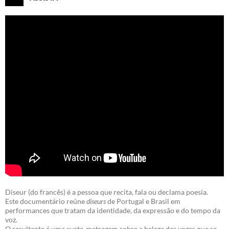
Diseur (do francês) é a pessoa que recita, fala ou declama poesia.
Este documentário reúne
diseurs
de Portugal e Brasil em
performances que tratam da identidade, da expressão e do tempo da
voz.
O resultante é uma curta-metragem sobre a beleza das vozes que se