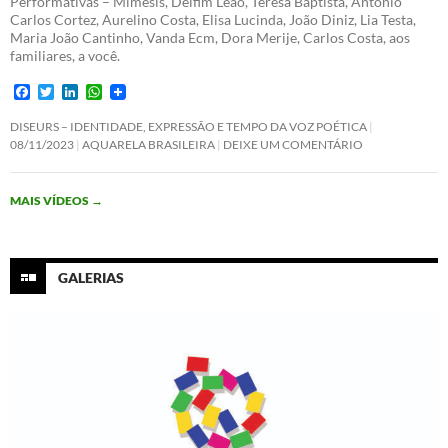
Performativas – Mimesis, Delfim Leão, Teresa Baptista, António
Carlos Cortez, Aurelino Costa, Elisa Lucinda, João Diniz, Lia Testa,
Maria João Cantinho, Vanda Ecm, Dora Merije, Carlos Costa, aos
familiares, a você.
F
T
L
W
a
w
i
h
c
i
n
a
DISEURS – IDENTIDADE, EXPRESSÃO E TEMPO DA VOZ POÉTICA
e
t
k
t
08/11/2023
AQUARELA BRASILEIRA
DEIXE UM COMENTÁRIO
b
t
e
s
o
e
d
A
o
r
I
p
MAIS VÍDEOS
→
k
n
p
GALERIAS