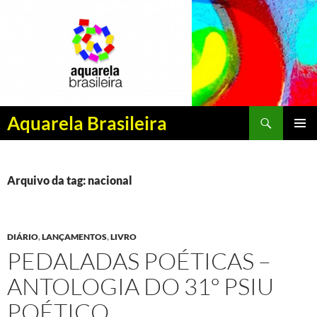
Pesquisar
Aquarela Brasileira
PULAR
MENU
PARA
PRINCI
O
CONTEÚDO
Arquivo da tag: nacional
DIÁRIO
,
LANÇAMENTOS
,
LIVRO
PEDALADAS POÉTICAS –
ANTOLOGIA DO 31º PSIU
POÉTICO