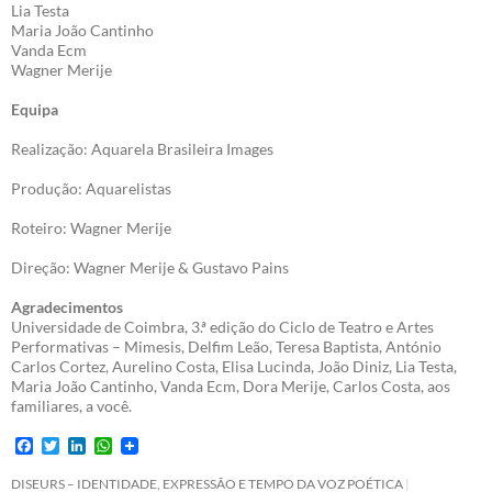
Lia Testa
Maria João Cantinho
Vanda Ecm
Wagner Merije
Equipa
Realização: Aquarela Brasileira Images
Produção: Aquarelistas
Roteiro: Wagner Merije
Direção: Wagner Merije & Gustavo Pains
Agradecimentos
Universidade de Coimbra, 3.ª edição do Ciclo de Teatro e Artes
Performativas – Mimesis, Delfim Leão, Teresa Baptista, António
Carlos Cortez, Aurelino Costa, Elisa Lucinda, João Diniz, Lia Testa,
Maria João Cantinho, Vanda Ecm, Dora Merije, Carlos Costa, aos
familiares, a você.
F
T
L
W
a
w
i
h
c
i
n
a
DISEURS – IDENTIDADE, EXPRESSÃO E TEMPO DA VOZ POÉTICA