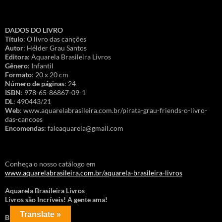
DADOS DO LIVRO
Título
: O livro das canções
Autor
: Hélder Grau Santos
Editora
: Aquarela Brasileira Livros
Gênero
: Infantil
Formato
: 20 x 20 cm
Número de páginas
: 24
ISBN
: 978-65-86867-09-1
DL
: 490443/21
Web
: www.aquarelabrasileira.com.br/pirata-grau-friends-o-livro-
das-cancoes
Encomendas
: faleaquarela@gmail.com
Conheça o nosso catálogo em
www.aquarelabrasileira.com.br/aquarela-brasileira-livros
Aquarela Brasileira Livros
Livros são Incríveis! A gente ama!
Translate »
Brasil – Portugal