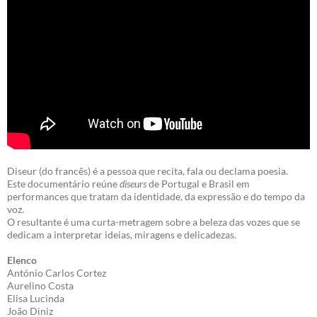
Diseur (do francês) é a pessoa que recita, fala ou declama poesia.
Este documentário reúne
diseurs
de Portugal e Brasil em
performances que tratam da identidade, da expressão e do tempo da
voz.
O resultante é uma curta-metragem sobre a beleza das vozes que se
dedicam a interpretar ideias, miragens e delicadezas.
Elenco
António Carlos Cortez
Aurelino Costa
Elisa Lucinda
João Diniz