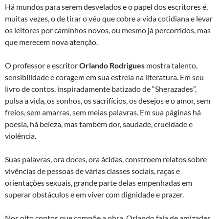
Há mundos para serem desvelados e o papel dos escritores é,
muitas vezes, o de tirar o véu que cobre a vida cotidiana e levar
os leitores por caminhos novos, ou mesmo já percorridos, mas
que merecem nova atenção.
O professor e escritor
Orlando Rodrigues
mostra talento,
sensibilidade e coragem em sua estreia na literatura. Em seu
livro de contos, inspiradamente batizado de “Sherazades”,
pulsa a vida, os sonhos, os sacrifícios, os desejos e o amor, sem
freios, sem amarras, sem meias palavras. Em sua páginas há
poesia, há beleza, mas também dor, saudade, crueldade e
violência.
Suas palavras, ora doces, ora ácidas, constroem relatos sobre
vivências de pessoas de várias classes sociais, raças e
orientações sexuais, grande parte delas empenhadas em
superar obstáculos e em viver com dignidade e prazer.
Nos oito contos que compõe a obra, Orlando fala de amizades,