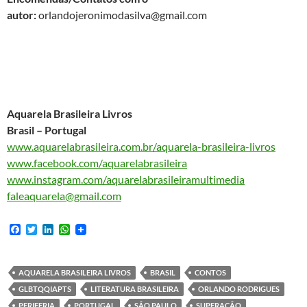
autor:
orlandojeronimodasilva@gmail.com
Aquarela Brasileira Livros
Brasil – Portugal
www.aquarelabrasileira.com.br/aquarela-brasileira-livros
www.facebook.com/aquarelabrasileira
www.instagram.com/aquarelabrasileiramultimedia
faleaquarela@gmail.com
F
T
L
W
a
w
i
h
c
i
n
a
e
t
k
t
b
t
e
s
AQUARELA BRASILEIRA LIVROS
BRASIL
CONTOS
o
e
d
A
GLBTQQIAPTS
LITERATURA BRASILEIRA
ORLANDO RODRIGUES
o
r
I
p
k
n
p
PERIFERIA
PORTUGAL
SÃO PAULO
SUPERAÇÃO