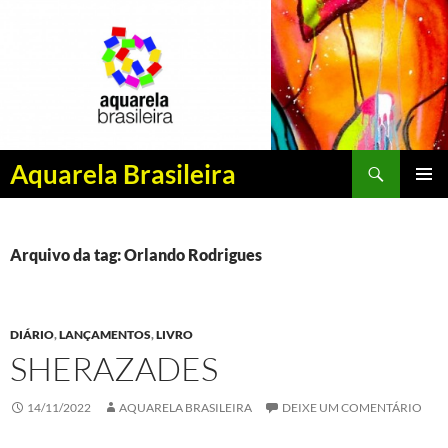
Pesquisar
Aquarela Brasileira
PULAR
MENU
PARA
PRINCI
O
CONTEÚDO
Arquivo da tag: Orlando Rodrigues
DIÁRIO
,
LANÇAMENTOS
,
LIVRO
SHERAZADES
14/11/2022
AQUARELA BRASILEIRA
DEIXE UM COMENTÁRIO