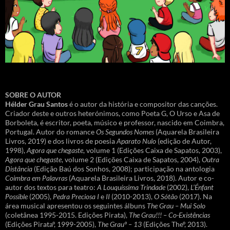
SOBRE O AUTOR
Hélder Grau Santos
é o autor da história e compositor das canções.
Criador deste e outros heterónimos, como Poeta G, O Urso e Asa de
Borboleta, é escritor, poeta, músico e professor, nascido em Coimbra,
Portugal. Autor do romance
Os Segundos Nomes
(Aquarela Brasileira
Livros, 2019) e dos livros de poesia
Aparato Nulo
(edição de Autor,
1998),
Agora que chegaste
, volume 1 (Edições Caixa de Sapatos, 2003),
Agora que chegaste
, volume 2 (Edições Caixa de Sapatos, 2004),
Outra
Distância
(Edição Baú dos Sonhos, 2008); participação na antologia
Coimbra em Palavras
(Aquarela Brasileira Livros, 2018). Autor e co-
autor dos textos para teatro:
A Louquíssima Trindade
(2002),
L’Énfant
Possible
(2005),
Pedra Preciosa I
e
II
(2010-2013),
O Sótão
(2017). Na
área musical apresentou os seguintes álbuns
The Grau – Mui Solo
(coletânea 1995-2015. Edições Pirata),
The Grau!!! – Co-Existências
(Edições Pirataº, 1999-2005),
The Grauº – 13
(Edições Theº, 2013).