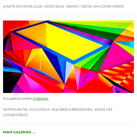
A ARTE EM NOVA LOJA
03/02/2016
ADMIN
DEIXE UM COMENTÁRIO
Essa galeria contém
2 imagens
.
ASTRONAUTA
01/12/2014
AQUARELA BRASILEIRA
DEIXE UM
COMENTÁRIO
MAIS GALERIAS
→