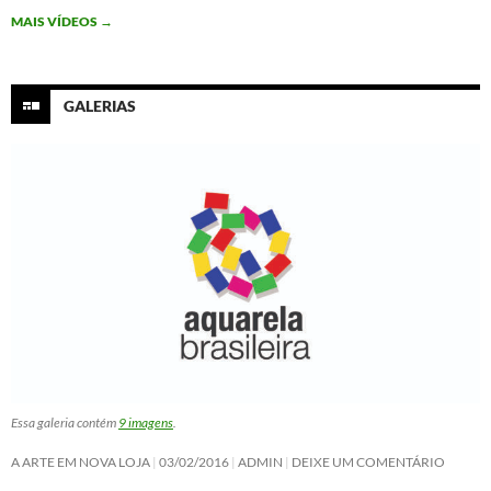
o
r
I
p
MAIS VÍDEOS
→
k
n
p
GALERIAS
Essa galeria contém
9 imagens
.
A ARTE EM NOVA LOJA
03/02/2016
ADMIN
DEIXE UM COMENTÁRIO