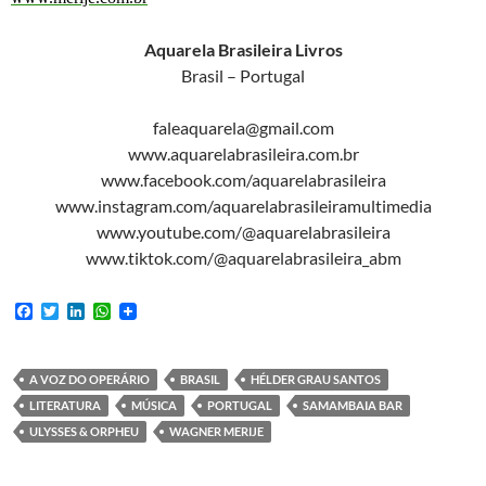
Aquarela Brasileira Livros
Brasil – Portugal
faleaquarela@gmail.com
www.aquarelabrasileira.com.br
www.facebook.com/aquarelabrasileira
www.instagram.com/aquarelabrasileiramultimedia
www.youtube.com/@aquarelabrasileira
www.tiktok.com/@aquarelabrasileira_abm
F
T
L
W
a
w
i
h
c
i
n
a
e
t
k
t
b
t
e
s
A VOZ DO OPERÁRIO
BRASIL
HÉLDER GRAU SANTOS
o
e
d
A
LITERATURA
MÚSICA
PORTUGAL
SAMAMBAIA BAR
o
r
I
p
k
n
p
ULYSSES & ORPHEU
WAGNER MERIJE