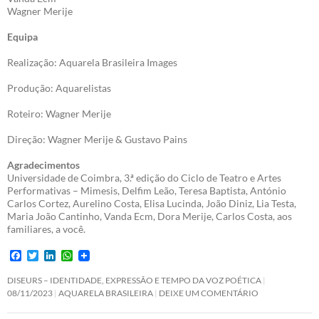
Wagner Merije
Equipa
Realização: Aquarela Brasileira Images
Produção: Aquarelistas
Roteiro: Wagner Merije
Direção: Wagner Merije & Gustavo Pains
Agradecimentos
Universidade de Coimbra, 3.ª edição do Ciclo de Teatro e Artes
Performativas – Mimesis, Delfim Leão, Teresa Baptista, António
Carlos Cortez, Aurelino Costa, Elisa Lucinda, João Diniz, Lia Testa,
Maria João Cantinho, Vanda Ecm, Dora Merije, Carlos Costa, aos
familiares, a você.
F
T
L
W
a
w
i
h
c
i
n
a
DISEURS – IDENTIDADE, EXPRESSÃO E TEMPO DA VOZ POÉTICA
e
t
k
t
08/11/2023
AQUARELA BRASILEIRA
DEIXE UM COMENTÁRIO
b
t
e
s
o
e
d
A