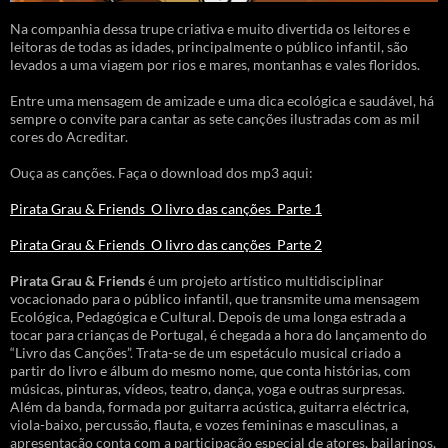
Na companhia dessa trupe criativa e muito divertida os leitores e
leitoras de todas as idades, principalmente o público infantil, são
levados a uma viagem por rios e mares, montanhas e vales floridos.
Entre uma mensagem de amizade e uma dica ecológica e saudável, há
sempre o convite para cantar as sete canções ilustradas com as mil
cores do Acreditar.
Ouça as canções. Faça o download dos mp3 aqui:
Pirata Grau & Friends_O livro das canções_Parte 1
Pirata Grau & Friends_O livro das canções_Parte 2
Pirata Grau & Friends
é um projeto artístico multidisciplinar
vocacionado para o público infantil, que transmite uma mensagem
Ecológica, Pedagógica e Cultural. Depois de uma longa estrada a
tocar para crianças de Portugal, é chegada a hora do lançamento do
“Livro das Canções”. Trata-se de um espetáculo musical criado a
partir do livro e álbum do mesmo nome, que conta histórias, com
músicas, pinturas, vídeos, teatro, dança, yoga e outras surpresas.
Além da banda, formada por guitarra acústica, guitarra eléctrica,
viola-baixo, percussão, flauta, e vozes femininas e masculinas, a
apresentação conta com a participação especial de atores, bailarinos,