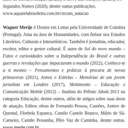
Segundos Nomes
(2020), dentre outras publicações.
www.aquarelabrasileira.com.br/circum_natacao
Wagner Merije
é Doutor em Letras pela Universidade de Coimbra
(Portugal). Atua na área de Humanidades, com ênfase nos Estudos
Literários, Culturais e Interartísticos. Também é jornalista, educador,
escritor, editor e gestor cultural.
É autor de
Sol do novo mundo –
Fatos e curiosidades sobre a Independência do Brasil e outras
guerras e revoluções que impactaram o mundo
(2022)
, Conhece-te
a ti mesmo – Pensamentos e práticas à procura de novas
primaveras
(2021),
Astros e Estrelas – Memórias de um jovem
jornalista em Londres
(2017),
Mobimento – Educação e
Comunicação Mobile
(2012) – finalista do Prêmio Jabuti 2013 na
categoria Educação, dentre outros, além de artigos sobre suas áreas
de atuação.
Editou obras de Fernando Pessoa, Camões, Antero de
Quental, Florbela Espanca, Camilo Castelo Branco, Mário de Sá-
Carneiro, Camilo Pessanha, Pêro Vaz de Caminha, dentre outras.
www.merije.com.br