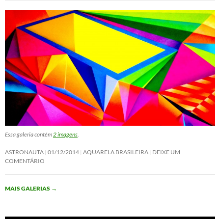
Essa galeria contém
2 imagens
.
ASTRONAUTA
01/12/2014
AQUARELA BRASILEIRA
DEIXE UM
COMENTÁRIO
MAIS GALERIAS
→