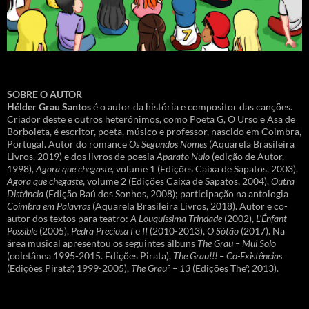
SOBRE O AUTOR
Hélder Grau Santos
é o autor da história e compositor das canções.
Criador deste e outros heterónimos, como Poeta G, O Urso e Asa de
Borboleta, é escritor, poeta, músico e professor, nascido em Coimbra,
Portugal. Autor do romance
Os Segundos Nomes
(Aquarela Brasileira
Livros, 2019) e dos livros de poesia
Aparato Nulo
(edição de Autor,
1998),
Agora que chegaste
, volume 1 (Edições Caixa de Sapatos, 2003),
Agora que chegaste
, volume 2 (Edições Caixa de Sapatos, 2004),
Outra
Distância
(Edição Baú dos Sonhos, 2008); participação na antologia
Coimbra em Palavras
(Aquarela Brasileira Livros, 2018). Autor e co-
autor dos textos para teatro:
A Louquíssima Trindade
(2002),
L’Énfant
Possible
(2005),
Pedra Preciosa I
e
II
(2010-2013),
O Sótão
(2017). Na
área musical apresentou os seguintes álbuns
The Grau – Mui Solo
(coletânea 1995-2015. Edições Pirata),
The Grau!!! – Co-Existências
(Edições Pirataº, 1999-2005),
The Grauº – 13
(Edições Theº, 2013).