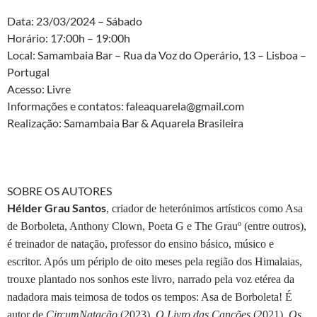
Data: 23/03/2024 – Sábado
Horário: 17:00h – 19:00h
Local: Samambaia Bar – Rua da Voz do Operário, 13 – Lisboa –
Portugal
Acesso: Livre
Informações e contatos: faleaquarela@gmail.com
Realização: Samambaia Bar & Aquarela Brasileira
SOBRE OS AUTORES
Hélder Grau Santos
, criador de heterónimos artísticos como Asa
de Borboleta, Anthony Clown, Poeta G e The Grauº (entre outros),
é treinador de natação, professor do ensino básico, músico e
escritor. Após um périplo de oito meses pela região dos Himalaias,
trouxe plantado nos sonhos este livro, narrado pela voz etérea da
nadadora mais teimosa de todos os tempos: Asa de Borboleta!
É
autor de
CircumNatação
(2023)
, O Livro das Canções
(2021),
Os