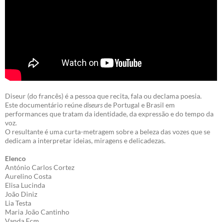
Diseur (do francês) é a pessoa que recita, fala ou declama poesia.
Este documentário reúne
diseurs
de Portugal e Brasil em
performances que tratam da identidade, da expressão e do tempo da
voz.
O resultante é uma curta-metragem sobre a beleza das vozes que se
dedicam a interpretar ideias, miragens e delicadezas.
Elenco
António Carlos Cortez
Aurelino Costa
Elisa Lucinda
João Diniz
Lia Testa
Maria João Cantinho
Vanda Ecm