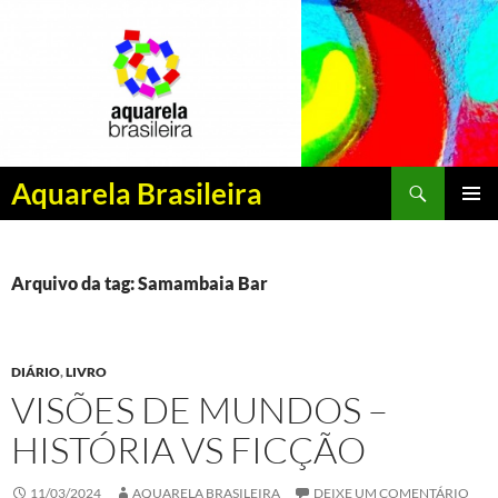
Pesquisar
Aquarela Brasileira
PULAR
MENU
PARA
PRINCI
O
CONTEÚDO
Arquivo da tag: Samambaia Bar
DIÁRIO
,
LIVRO
VISÕES DE MUNDOS –
HISTÓRIA VS FICÇÃO
11/03/2024
AQUARELA BRASILEIRA
DEIXE UM COMENTÁRIO