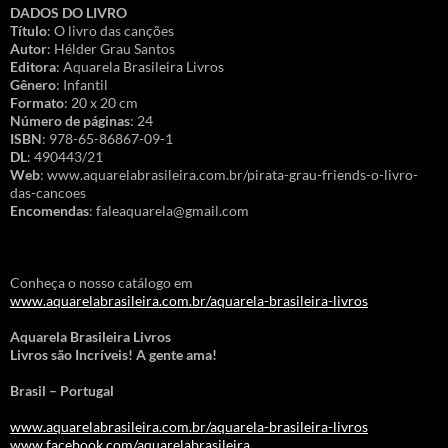
DADOS DO LIVRO
Título
: O livro das canções
Autor
: Hélder Grau Santos
Editora
: Aquarela Brasileira Livros
Gênero
: Infantil
Formato
: 20 x 20 cm
Número de páginas
: 24
ISBN
: 978-65-86867-09-1
DL
: 490443/21
Web
: www.aquarelabrasileira.com.br/pirata-grau-friends-o-livro-
das-cancoes
Encomendas
: faleaquarela@gmail.com
Conheça o nosso catálogo em
www.aquarelabrasileira.com.br/aquarela-brasileira-livros
Aquarela Brasileira Livros
Livros são Incríveis! A gente ama!
Brasil – Portugal
www.aquarelabrasileira.com.br/aquarela-brasileira-livros
www.facebook.com/aquarelabrasileira