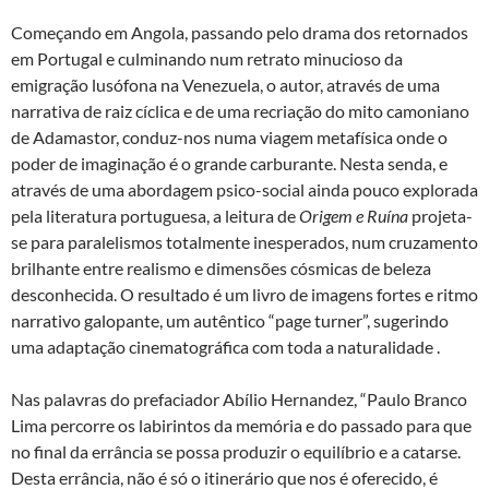
Começando em Angola, passando pelo drama dos retornados
em Portugal e culminando num retrato minucioso da
emigração lusófona na Venezuela, o autor, através de uma
narrativa de raiz cíclica e de uma recriação do mito camoniano
de Adamastor, conduz-nos numa viagem metafísica onde o
poder de imaginação é o grande carburante. Nesta senda, e
através de uma abordagem psico-social ainda pouco explorada
pela literatura portuguesa, a leitura de
Origem e Ruína
projeta-
se para paralelismos totalmente inesperados, num cruzamento
brilhante entre realismo e dimensões cósmicas de beleza
desconhecida. O resultado é um livro de imagens fortes e ritmo
narrativo galopante, um autêntico “page turner”, sugerindo
uma adaptação cinematográfica com toda a naturalidade .
Nas palavras do prefaciador Abílio Hernandez, “Paulo Branco
Lima percorre os labirintos da memória e do passado para que
no final da errância se possa produzir o equilíbrio e a catarse.
Desta errância, não é só o itinerário que nos é oferecido, é