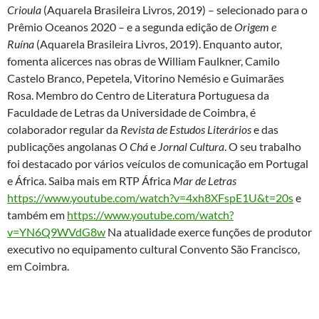
Crioula
(Aquarela Brasileira Livros, 2019) – selecionado para o
Prêmio Oceanos 2020 – e a segunda edição de
Origem e
Ruína
(Aquarela Brasileira Livros, 2019). Enquanto autor,
fomenta alicerces nas obras de William Faulkner, Camilo
Castelo Branco, Pepetela, Vitorino Nemésio e Guimarães
Rosa. Membro do Centro de Literatura Portuguesa da
Faculdade de Letras da Universidade de Coimbra, é
colaborador regular da
Revista de Estudos Literários
e das
publicações angolanas
O Chá
e
Jornal Cultura
. O seu trabalho
foi destacado por vários veículos de comunicação em Portugal
e África. Saiba mais em RTP África
Mar de Letras
https://www.youtube.com/watch?v=4xh8XFspE1U&t=20s
e
também em
https://www.youtube.com/watch?
v=YN6Q9WVdG8w
Na atualidade exerce funções de produtor
executivo no equipamento cultural Convento São Francisco,
em Coimbra.