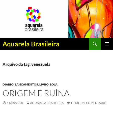
Pesquisar
Aquarela Brasileira
PULAR
MENU
PARA
PRINCI
O
CONTEÚDO
Arquivo da tag: venezuela
DIÁRIO
,
LANÇAMENTOS
,
LIVRO
,
LOJA
ORIGEM E RUÍNA
11/05/2020
AQUARELA BRASILEIRA
DEIXE UM COMENTÁRIO