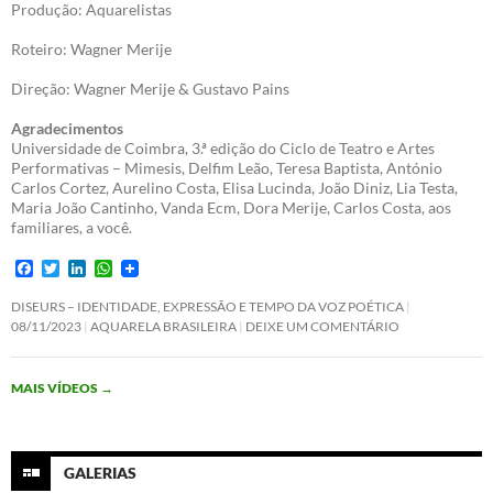
Produção: Aquarelistas
Roteiro: Wagner Merije
Direção: Wagner Merije & Gustavo Pains
Agradecimentos
Universidade de Coimbra, 3.ª edição do Ciclo de Teatro e Artes
Performativas – Mimesis, Delfim Leão, Teresa Baptista, António
Carlos Cortez, Aurelino Costa, Elisa Lucinda, João Diniz, Lia Testa,
Maria João Cantinho, Vanda Ecm, Dora Merije, Carlos Costa, aos
familiares, a você.
F
T
L
W
a
w
i
h
c
i
n
a
DISEURS – IDENTIDADE, EXPRESSÃO E TEMPO DA VOZ POÉTICA
e
t
k
t
08/11/2023
AQUARELA BRASILEIRA
DEIXE UM COMENTÁRIO
b
t
e
s
o
e
d
A
o
r
I
p
MAIS VÍDEOS
→
k
n
p
GALERIAS