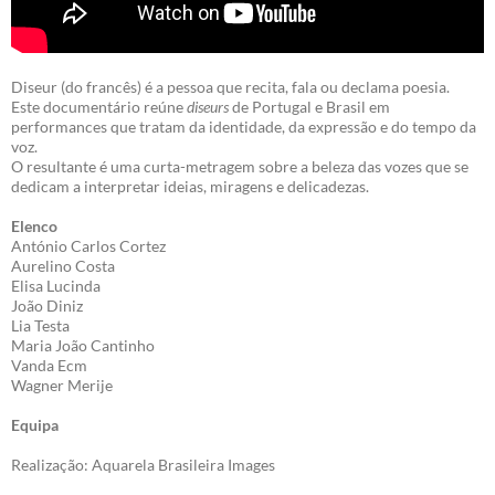
Diseur (do francês) é a pessoa que recita, fala ou declama poesia.
Este documentário reúne
diseurs
de Portugal e Brasil em
performances que tratam da identidade, da expressão e do tempo da
voz.
O resultante é uma curta-metragem sobre a beleza das vozes que se
dedicam a interpretar ideias, miragens e delicadezas.
Elenco
António Carlos Cortez
Aurelino Costa
Elisa Lucinda
João Diniz
Lia Testa
Maria João Cantinho
Vanda Ecm
Wagner Merije
Equipa
Realização: Aquarela Brasileira Images