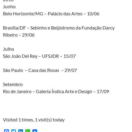
Junho
Belo Horizonte/MG – Palácio das Artes – 10/06
Brasília/DF – Sebinho e Beijódromo da Fundação Darcy
Ribeiro – 29/06
Julho
São João Del Rey – UFSJDR – 15/07
São Paulo – Casa das Rosas – 29/07
Setembro
Rio de Janeiro – Galeria Índica Arte e Design – 17/09
Visited 1 times, 1 visit(s) today
F
T
L
W