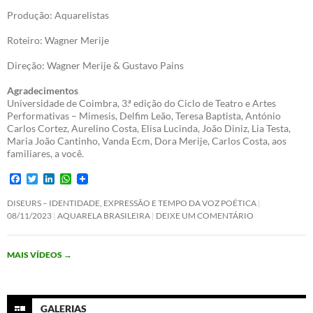
Produção: Aquarelistas
Roteiro: Wagner Merije
Direção: Wagner Merije & Gustavo Pains
Agradecimentos
Universidade de Coimbra, 3.ª edição do Ciclo de Teatro e Artes
Performativas – Mimesis, Delfim Leão, Teresa Baptista, António
Carlos Cortez, Aurelino Costa, Elisa Lucinda, João Diniz, Lia Testa,
Maria João Cantinho, Vanda Ecm, Dora Merije, Carlos Costa, aos
familiares, a você.
F
T
L
W
a
w
i
h
c
i
n
a
DISEURS – IDENTIDADE, EXPRESSÃO E TEMPO DA VOZ POÉTICA
e
t
k
t
08/11/2023
AQUARELA BRASILEIRA
DEIXE UM COMENTÁRIO
b
t
e
s
o
e
d
A
o
r
I
p
MAIS VÍDEOS
→
k
n
p
GALERIAS