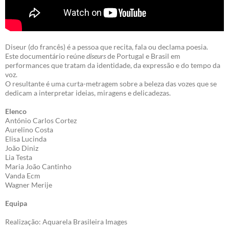
Diseur (do francês) é a pessoa que recita, fala ou declama poesia.
Este documentário reúne
diseurs
de Portugal e Brasil em
performances que tratam da identidade, da expressão e do tempo da
voz.
O resultante é uma curta-metragem sobre a beleza das vozes que se
dedicam a interpretar ideias, miragens e delicadezas.
Elenco
António Carlos Cortez
Aurelino Costa
Elisa Lucinda
João Diniz
Lia Testa
Maria João Cantinho
Vanda Ecm
Wagner Merije
Equipa
Realização: Aquarela Brasileira Images