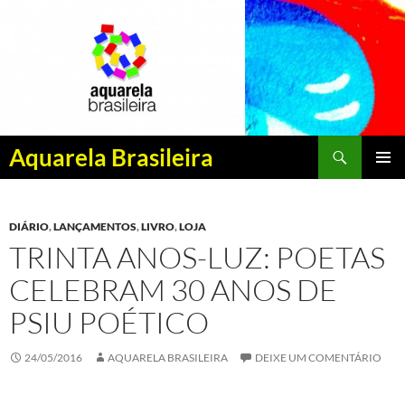
Pesquisar
Aquarela Brasileira
PULAR
MENU
PARA
PRINCI
O
DIÁRIO
,
LANÇAMENTOS
,
LIVRO
,
LOJA
CONTEÚDO
TRINTA ANOS-LUZ: POETAS
CELEBRAM 30 ANOS DE
PSIU POÉTICO
24/05/2016
AQUARELA BRASILEIRA
DEIXE UM COMENTÁRIO