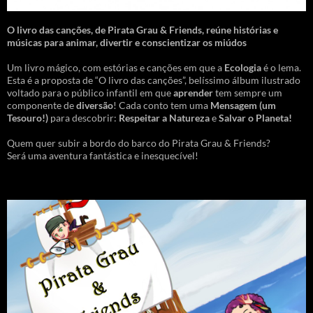
O livro das canções
,
de Pirata Grau & Friends, reúne histórias e
músicas para animar, divertir e conscientizar os miúdos
Um livro mágico, com estórias e canções em que a
Ecologia
é o lema.
Esta é a proposta de “O livro das canções”, belíssimo álbum ilustrado
voltado para o público infantil em que
aprender
tem sempre um
componente de
diversão
! Cada conto tem uma
Mensagem
(um
Tesouro!)
para descobrir:
Respeitar a Natureza
e
Salvar o Planeta!
Quem quer subir a bordo do barco do Pirata Grau & Friends?
Será uma aventura fantástica e inesquecível!