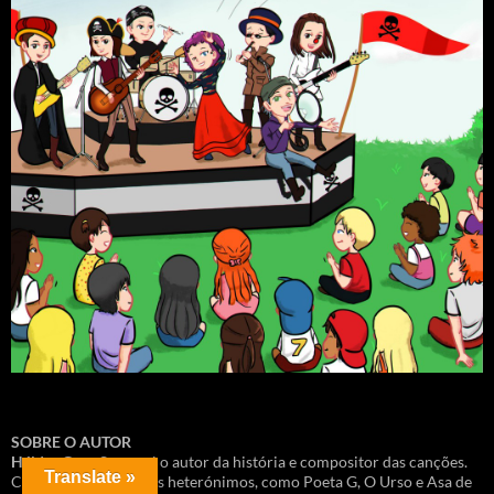
SOBRE O AUTOR
Hélder Grau Santos
é o autor da história e compositor das canções.
Translate »
Criador deste e outros heterónimos, como Poeta G, O Urso e Asa de