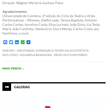
Direção: Wagner Merije & Gustavo Pains
Agradecimentos
Universidade de Coimbra, 3.ª edição do Ciclo de Teatro e Artes
Performativas – Mimesis, Delfim Leão, Teresa Baptista, António
Carlos Cortez, Aurelino Costa, Elisa Lucinda, João Diniz, Lia Testa,
Maria João Cantinho, Vanda Ecm, Dora Merije, Carlos Costa, aos
familiares, a você.
F
T
L
W
a
w
i
h
c
i
n
a
DISEURS – IDENTIDADE, EXPRESSÃO E TEMPO DA VOZ POÉTICA
e
t
k
t
08/11/2023
AQUARELA BRASILEIRA
DEIXE UM COMENTÁRIO
b
t
e
s
o
e
d
A
o
r
I
p
MAIS VÍDEOS
→
k
n
p
GALERIAS