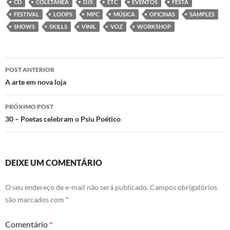
CD
COLETÂNEA
DJS
ETC
EVENTOS
FESTA
o
r
I
p
k
n
p
FESTIVAL
LOOPS
MPC
MÚSICA
OFICINAS
SAMPLES
SHOWS
SKILLS
VINIL
VOZ
WORKSHOP
Navegação
POST ANTERIOR
de
A arte em nova loja
posts
PRÓXIMO POST
30 – Poetas celebram o Psiu Poético
DEIXE UM COMENTÁRIO
O seu endereço de e-mail não será publicado.
Campos obrigatórios
são marcados com
*
Comentário
*