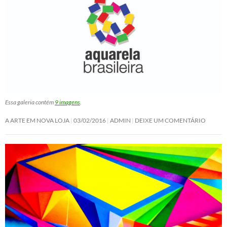
Essa galeria contém
9 imagens
.
A ARTE EM NOVA LOJA
03/02/2016
ADMIN
DEIXE UM COMENTÁRIO