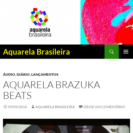
Pesquisar
Aquarela Brasileira
PULAR
MENU
PARA
PRINCI
O
ÁUDIO
,
DIÁRIO
,
LANÇAMENTOS
CONTEÚDO
AQUARELA BRAZUKA
BEATS
09/02/2016
AQUARELA BRASILEIRA
DEIXE UM COMENTÁRIO