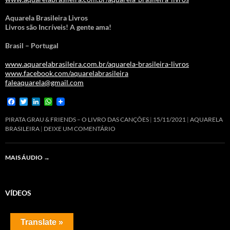
Aquarela Brasileira Livros
Livros são Incríveis! A gente ama!
Brasil – Portugal
www.aquarelabrasileira.com.br/aquarela-brasileira-livros
www.facebook.com/aquarelabrasileira
faleaquarela@gmail.com
F
T
L
W
a
w
i
h
c
i
n
a
PIRATA GRAU & FRIENDS – O LIVRO DAS CANÇÕES
15/11/2021
AQUARELA
e
t
k
t
BRASILEIRA
DEIXE UM COMENTÁRIO
b
t
e
s
o
e
d
A
o
r
I
p
MAIS ÁUDIO
→
k
n
p
VÍDEOS
Translate »