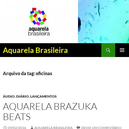
Pesquisar
Aquarela Brasileira
PULAR
MENU
PARA
PRINCI
O
CONTEÚDO
Arquivo da tag: oficinas
ÁUDIO
,
DIÁRIO
,
LANÇAMENTOS
AQUARELA BRAZUKA
BEATS
09/02/2016
AQUARELA BRASILEIRA
DEIXE UM COMENTÁRIO