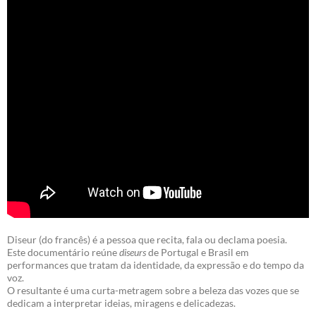
Diseur (do francês) é a pessoa que recita, fala ou declama poesia.
Este documentário reúne
diseurs
de Portugal e Brasil em
performances que tratam da identidade, da expressão e do tempo da
voz.
O resultante é uma curta-metragem sobre a beleza das vozes que se
dedicam a interpretar ideias, miragens e delicadezas.