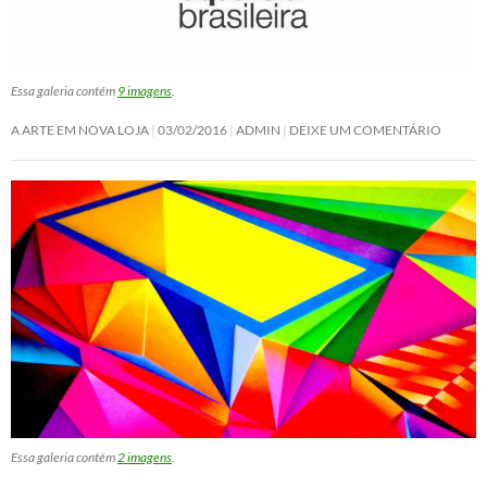
Essa galeria contém
9 imagens
.
A ARTE EM NOVA LOJA
03/02/2016
ADMIN
DEIXE UM COMENTÁRIO
Essa galeria contém
2 imagens
.