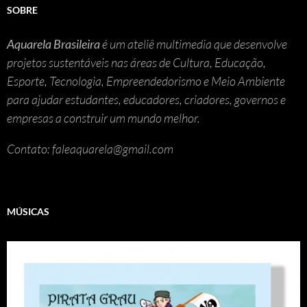
SOBRE
Aquarela Brasileira
é um ateliê multimedia que desenvolve
projetos sustentáveis nas áreas de Cultura, Educação,
Esporte, Tecnologia, Empreendedorismo e Meio Ambiente
para ajudar estudantes, educadores, criadores, governos e
empresas a construir um mundo melhor.
Contato: faleaquarela@gmail.com
MÚSICAS