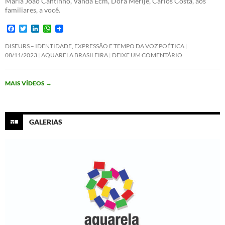
Maria João Cantinho, Vanda Ecm, Dora Merije, Carlos Costa, aos
familiares, a você.
F
T
L
W
a
w
i
h
c
i
n
a
DISEURS – IDENTIDADE, EXPRESSÃO E TEMPO DA VOZ POÉTICA
e
t
k
t
08/11/2023
AQUARELA BRASILEIRA
DEIXE UM COMENTÁRIO
b
t
e
s
o
e
d
A
o
r
I
p
MAIS VÍDEOS
→
k
n
p
GALERIAS