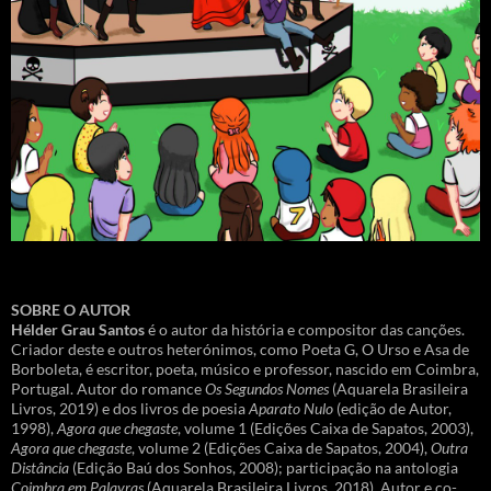
SOBRE O AUTOR
Hélder Grau Santos
é o autor da história e compositor das canções.
Criador deste e outros heterónimos, como Poeta G, O Urso e Asa de
Borboleta, é escritor, poeta, músico e professor, nascido em Coimbra,
Portugal. Autor do romance
Os Segundos Nomes
(Aquarela Brasileira
Livros, 2019) e dos livros de poesia
Aparato Nulo
(edição de Autor,
1998),
Agora que chegaste
, volume 1 (Edições Caixa de Sapatos, 2003),
Agora que chegaste
, volume 2 (Edições Caixa de Sapatos, 2004),
Outra
Distância
(Edição Baú dos Sonhos, 2008); participação na antologia
Coimbra em Palavras
(Aquarela Brasileira Livros, 2018). Autor e co-