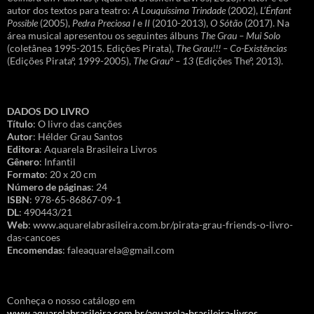
autor dos textos para teatro:
A Louquíssima Trindade
(2002),
L’Énfant
Possible
(2005),
Pedra Preciosa I
e
II
(2010-2013),
O Sótão
(2017). Na
área musical apresentou os seguintes álbuns
The Grau – Mui Solo
(coletânea 1995-2015. Edições Pirata),
The Grau!!! – Co-Existências
(Edições Pirataº, 1999-2005),
The Grauº – 13
(Edições Theº, 2013).
DADOS DO LIVRO
Título
: O livro das canções
Autor
: Hélder Grau Santos
Editora
: Aquarela Brasileira Livros
Gênero
: Infantil
Formato
: 20 x 20 cm
Número de páginas
: 24
ISBN
: 978-65-86867-09-1
DL
: 490443/21
Web
: www.aquarelabrasileira.com.br/pirata-grau-friends-o-livro-
das-cancoes
Encomendas
: faleaquarela@gmail.com
Conheça o nosso catálogo em
www.aquarelabrasileira.com.br/aquarela-brasileira-livros