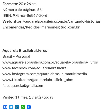
Formato
: 20 x 26 cm
Número de páginas
: 56
ISBN
: 978-65-86867-20-6
Web
: https://aquarelabrasileira.com.br/cantando-historias
Encomendas/Pedidos
: mariennes@uol.com.br
Aquarela Brasileira Livros
Brasil – Portugal
www.aquarelabrasileira.com.br/aquarela-brasileira-livros
www.facebook.com/aquarelabrasileira
www.instagram.com/aquarelabrasileiramultimedia
www.tiktok.com/@aquarelabrasileira_abm
faleaquarela@gmail.com
Visited 1 times, 1 visit(s) today
F
T
L
W