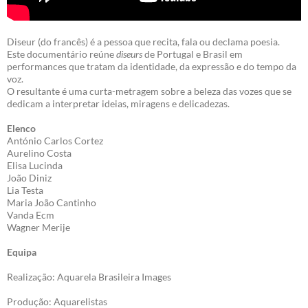
Diseur (do francês) é a pessoa que recita, fala ou declama poesia.
Este documentário reúne
diseurs
de Portugal e Brasil em
performances que tratam da identidade, da expressão e do tempo da
voz.
O resultante é uma curta-metragem sobre a beleza das vozes que se
dedicam a interpretar ideias, miragens e delicadezas.
Elenco
António Carlos Cortez
Aurelino Costa
Elisa Lucinda
João Diniz
Lia Testa
Maria João Cantinho
Vanda Ecm
Wagner Merije
Equipa
Realização: Aquarela Brasileira Images
Produção: Aquarelistas