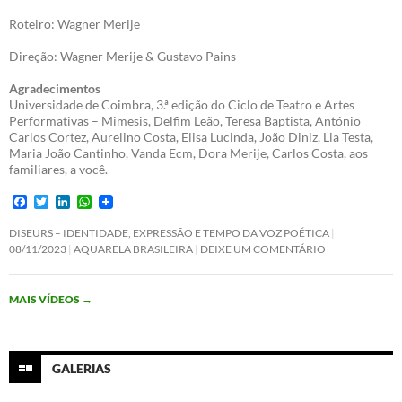
Roteiro: Wagner Merije
Direção: Wagner Merije & Gustavo Pains
Agradecimentos
Universidade de Coimbra, 3.ª edição do Ciclo de Teatro e Artes
Performativas – Mimesis, Delfim Leão, Teresa Baptista, António
Carlos Cortez, Aurelino Costa, Elisa Lucinda, João Diniz, Lia Testa,
Maria João Cantinho, Vanda Ecm, Dora Merije, Carlos Costa, aos
familiares, a você.
F
T
L
W
a
w
i
h
c
i
n
a
DISEURS – IDENTIDADE, EXPRESSÃO E TEMPO DA VOZ POÉTICA
e
t
k
t
08/11/2023
AQUARELA BRASILEIRA
DEIXE UM COMENTÁRIO
b
t
e
s
o
e
d
A
o
r
I
p
MAIS VÍDEOS
→
k
n
p
GALERIAS