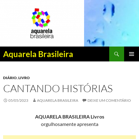
Pesquisar
Aquarela Brasileira
PULAR
MENU
PARA
PRINCI
O
DIÁRIO
,
LIVRO
CONTEÚDO
CANTANDO HISTÓRIAS
05/05/2023
AQUARELA BRASILEIRA
DEIXE UM COMENTÁRIO
AQUARELA BRASILEIRA Livros
orgulhosamente apresenta