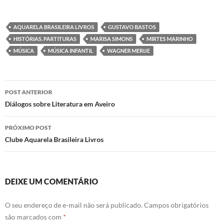
a
w
i
h
c
i
n
a
e
t
k
t
b
t
e
s
AQUARELA BRASILEIRA LIVROS
GUSTAVO BASTOS
o
e
d
A
HISTÓRIAS. PARTITURAS
MARISA SIMONS
MIRTES MARINHO
o
r
I
p
k
n
p
MÚSICA
MÚSICA INFANTIL
WAGNER MERIJE
Navegação
POST ANTERIOR
de
Diálogos sobre Literatura em Aveiro
posts
PRÓXIMO POST
Clube Aquarela Brasileira Livros
DEIXE UM COMENTÁRIO
O seu endereço de e-mail não será publicado.
Campos obrigatórios
são marcados com
*