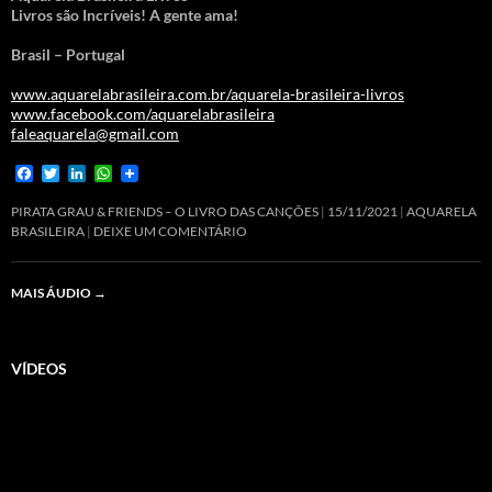
Livros são Incríveis! A gente ama!
Brasil – Portugal
www.aquarelabrasileira.com.br/aquarela-brasileira-livros
www.facebook.com/aquarelabrasileira
faleaquarela@gmail.com
F
T
L
W
a
w
i
h
c
i
n
a
PIRATA GRAU & FRIENDS – O LIVRO DAS CANÇÕES
15/11/2021
AQUARELA
e
t
k
t
BRASILEIRA
DEIXE UM COMENTÁRIO
b
t
e
s
o
e
d
A
o
r
I
p
MAIS ÁUDIO
→
k
n
p
VÍDEOS