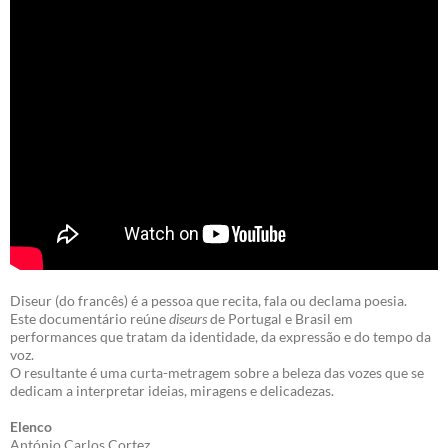
Diseur (do francês) é a pessoa que recita, fala ou declama poesia.
Este documentário reúne
diseurs
de Portugal e Brasil em
performances que tratam da identidade, da expressão e do tempo da
voz.
O resultante é uma curta-metragem sobre a beleza das vozes que se
dedicam a interpretar ideias, miragens e delicadezas.
Elenco
António Carlos Cortez