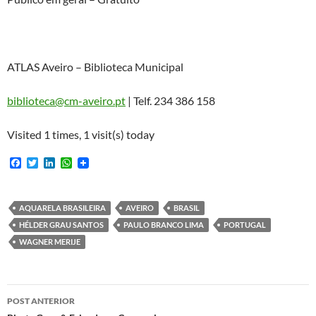
ATLAS Aveiro – Biblioteca Municipal
biblioteca@cm-aveiro.pt
| Telf. 234 386 158
Visited 1 times, 1 visit(s) today
F
T
L
W
a
w
i
h
c
i
n
a
e
t
k
t
b
t
e
s
AQUARELA BRASILEIRA
AVEIRO
BRASIL
o
e
d
A
HÉLDER GRAU SANTOS
PAULO BRANCO LIMA
PORTUGAL
o
r
I
p
k
n
p
WAGNER MERIJE
Navegação
POST ANTERIOR