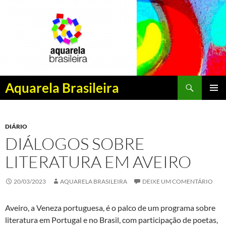
Pesquisar
Aquarela Brasileira
PULAR
MENU
PARA
PRINCI
O
DIÁRIO
CONTEÚDO
DIÁLOGOS SOBRE
LITERATURA EM AVEIRO
20/03/2023
AQUARELA BRASILEIRA
DEIXE UM COMENTÁRIO
Aveiro, a Veneza portuguesa, é o palco de um programa sobre
literatura em Portugal e no Brasil, com participação de poetas,