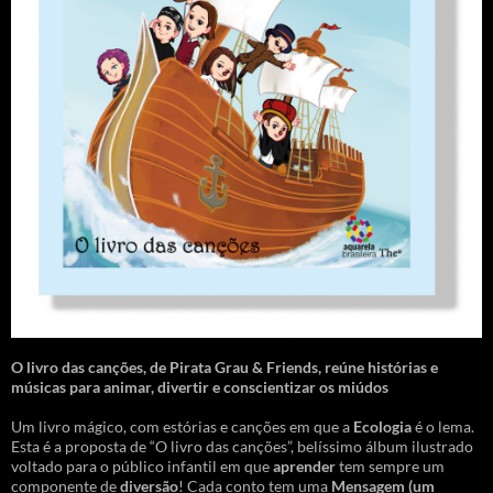
O livro das canções
,
de Pirata Grau & Friends, reúne histórias e
músicas para animar, divertir e conscientizar os miúdos
Um livro mágico, com estórias e canções em que a
Ecologia
é o lema.
Esta é a proposta de “O livro das canções”, belíssimo álbum ilustrado
voltado para o público infantil em que
aprender
tem sempre um
componente de
diversão
! Cada conto tem uma
Mensagem
(um