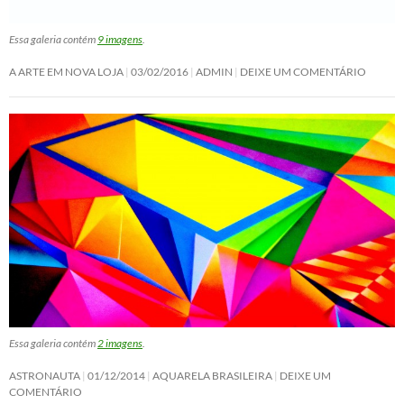
Essa galeria contém
9 imagens
.
A ARTE EM NOVA LOJA
03/02/2016
ADMIN
DEIXE UM COMENTÁRIO
Essa galeria contém
2 imagens
.
ASTRONAUTA
01/12/2014
AQUARELA BRASILEIRA
DEIXE UM
COMENTÁRIO