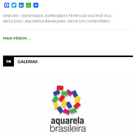
F
T
L
W
a
w
i
h
c
i
n
a
DISEURS – IDENTIDADE, EXPRESSÃO E TEMPO DA VOZ POÉTICA
e
t
k
t
08/11/2023
AQUARELA BRASILEIRA
DEIXE UM COMENTÁRIO
b
t
e
s
o
e
d
A
o
r
I
p
MAIS VÍDEOS
→
k
n
p
GALERIAS