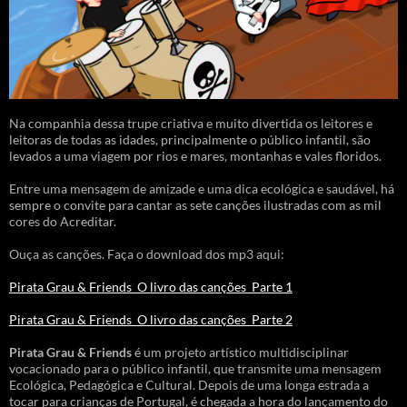
Na companhia dessa trupe criativa e muito divertida os leitores e
leitoras de todas as idades, principalmente o público infantil, são
levados a uma viagem por rios e mares, montanhas e vales floridos.
Entre uma mensagem de amizade e uma dica ecológica e saudável, há
sempre o convite para cantar as sete canções ilustradas com as mil
cores do Acreditar.
Ouça as canções. Faça o download dos mp3 aqui:
Pirata Grau & Friends_O livro das canções_Parte 1
Pirata Grau & Friends_O livro das canções_Parte 2
Pirata Grau & Friends
é um projeto artístico multidisciplinar
vocacionado para o público infantil, que transmite uma mensagem
Ecológica, Pedagógica e Cultural. Depois de uma longa estrada a
tocar para crianças de Portugal, é chegada a hora do lançamento do