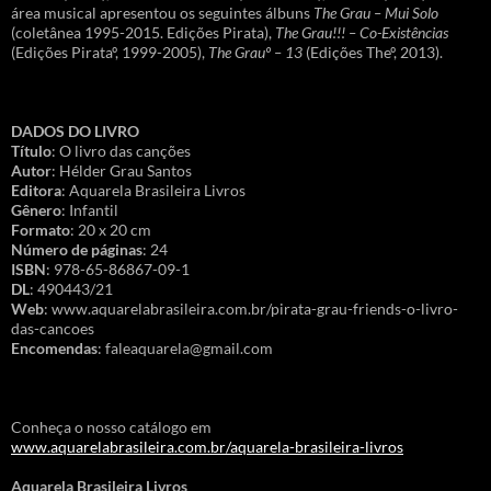
área musical apresentou os seguintes álbuns
The Grau – Mui Solo
(coletânea 1995-2015. Edições Pirata),
The Grau!!! – Co-Existências
(Edições Pirataº, 1999-2005),
The Grauº – 13
(Edições Theº, 2013).
DADOS DO LIVRO
Título
: O livro das canções
Autor
: Hélder Grau Santos
Editora
: Aquarela Brasileira Livros
Gênero
: Infantil
Formato
: 20 x 20 cm
Número de páginas
: 24
ISBN
: 978-65-86867-09-1
DL
: 490443/21
Web
: www.aquarelabrasileira.com.br/pirata-grau-friends-o-livro-
das-cancoes
Encomendas
: faleaquarela@gmail.com
Conheça o nosso catálogo em
www.aquarelabrasileira.com.br/aquarela-brasileira-livros
Aquarela Brasileira Livros