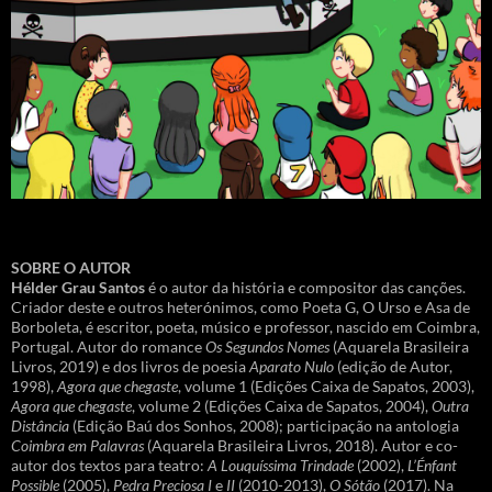
SOBRE O AUTOR
Hélder Grau Santos
é o autor da história e compositor das canções.
Criador deste e outros heterónimos, como Poeta G, O Urso e Asa de
Borboleta, é escritor, poeta, músico e professor, nascido em Coimbra,
Portugal. Autor do romance
Os Segundos Nomes
(Aquarela Brasileira
Livros, 2019) e dos livros de poesia
Aparato Nulo
(edição de Autor,
1998),
Agora que chegaste
, volume 1 (Edições Caixa de Sapatos, 2003),
Agora que chegaste
, volume 2 (Edições Caixa de Sapatos, 2004),
Outra
Distância
(Edição Baú dos Sonhos, 2008); participação na antologia
Coimbra em Palavras
(Aquarela Brasileira Livros, 2018). Autor e co-
autor dos textos para teatro:
A Louquíssima Trindade
(2002),
L’Énfant
Possible
(2005),
Pedra Preciosa I
e
II
(2010-2013),
O Sótão
(2017). Na