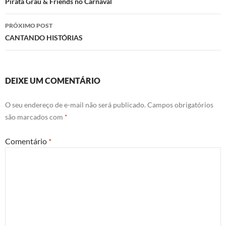
de
Pirata Grau & Friends no Carnaval
posts
PRÓXIMO POST
CANTANDO HISTÓRIAS
DEIXE UM COMENTÁRIO
O seu endereço de e-mail não será publicado.
Campos obrigatórios
são marcados com
*
Comentário
*