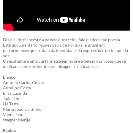
Diseur (do francês) é a pessoa que recita, fala ou declama poesia.
Este documentário reúne
diseurs
de Portugal e Brasil em
performances que tratam da identidade, da expressão e do tempo da
voz.
O resultante é uma curta-metragem sobre a beleza das vozes que se
dedicam a interpretar ideias, miragens e delicadezas.
Elenco
António Carlos Cortez
Aurelino Costa
Elisa Lucinda
João Diniz
Lia Testa
Maria João Cantinho
Vanda Ecm
Wagner Merije
Equipa