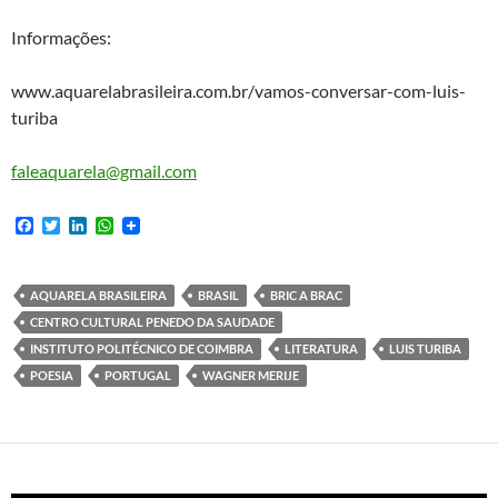
Informações:
www.aquarelabrasileira.com.br/vamos-conversar-com-luis-
turiba
faleaquarela@gmail.com
F
T
L
W
a
w
i
h
c
i
n
a
e
t
k
t
b
t
e
s
AQUARELA BRASILEIRA
BRASIL
BRIC A BRAC
o
e
d
A
CENTRO CULTURAL PENEDO DA SAUDADE
o
r
I
p
k
n
p
INSTITUTO POLITÉCNICO DE COIMBRA
LITERATURA
LUIS TURIBA
POESIA
PORTUGAL
WAGNER MERIJE