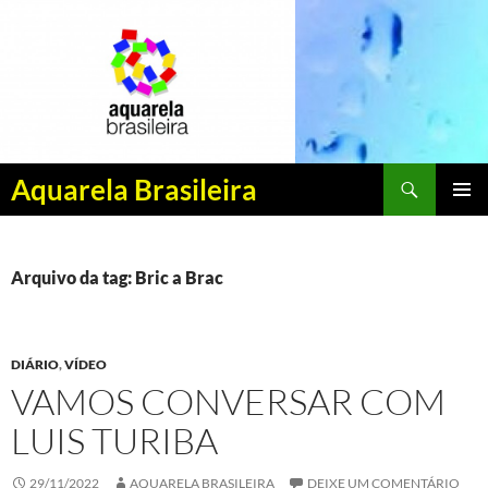
Pesquisar
Aquarela Brasileira
PULAR
MENU
PARA
PRINCI
O
CONTEÚDO
Arquivo da tag: Bric a Brac
DIÁRIO
,
VÍDEO
VAMOS CONVERSAR COM
LUIS TURIBA
29/11/2022
AQUARELA BRASILEIRA
DEIXE UM COMENTÁRIO