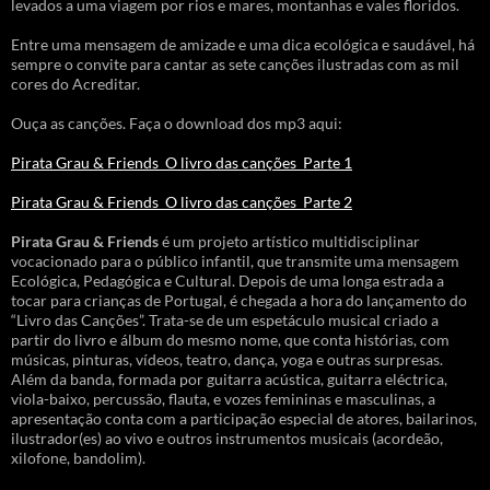
levados a uma viagem por rios e mares, montanhas e vales floridos.
Entre uma mensagem de amizade e uma dica ecológica e saudável, há
sempre o convite para cantar as sete canções ilustradas com as mil
cores do Acreditar.
Ouça as canções. Faça o download dos mp3 aqui:
Pirata Grau & Friends_O livro das canções_Parte 1
Pirata Grau & Friends_O livro das canções_Parte 2
Pirata Grau & Friends
é um projeto artístico multidisciplinar
vocacionado para o público infantil, que transmite uma mensagem
Ecológica, Pedagógica e Cultural. Depois de uma longa estrada a
tocar para crianças de Portugal, é chegada a hora do lançamento do
“Livro das Canções”. Trata-se de um espetáculo musical criado a
partir do livro e álbum do mesmo nome, que conta histórias, com
músicas, pinturas, vídeos, teatro, dança, yoga e outras surpresas.
Além da banda, formada por guitarra acústica, guitarra eléctrica,
viola-baixo, percussão, flauta, e vozes femininas e masculinas, a
apresentação conta com a participação especial de atores, bailarinos,
ilustrador(es) ao vivo e outros instrumentos musicais (acordeão,
xilofone, bandolim).