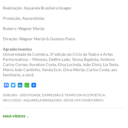
Realização: Aquarela Brasileira Images
Produção: Aquarelistas
Roteiro: Wagner Merije
Direção: Wagner Merije & Gustavo Pains
Agradecimentos
Universidade de Coimbra, 3.ª edição do Ciclo de Teatro e Artes
Performativas – Mimesis, Delfim Leão, Teresa Baptista, António
Carlos Cortez, Aurelino Costa, Elisa Lucinda, João Diniz, Lia Testa,
Maria João Cantinho, Vanda Ecm, Dora Merije, Carlos Costa, aos
familiares, a você.
F
T
L
W
a
w
i
h
c
i
n
a
DISEURS – IDENTIDADE, EXPRESSÃO E TEMPO DA VOZ POÉTICA
e
t
k
t
08/11/2023
AQUARELA BRASILEIRA
DEIXE UM COMENTÁRIO
b
t
e
s
o
e
d
A
o
r
I
p
MAIS VÍDEOS
→
k
n
p