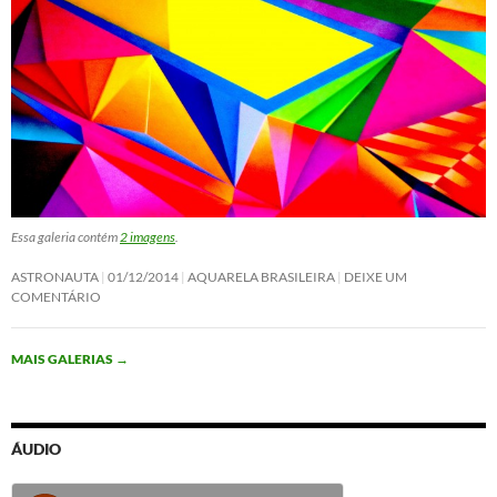
Essa galeria contém
2 imagens
.
ASTRONAUTA
01/12/2014
AQUARELA BRASILEIRA
DEIXE UM
COMENTÁRIO
MAIS GALERIAS
→
ÁUDIO