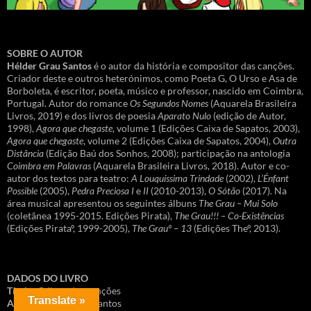
SOBRE O AUTOR
Hélder Grau Santos
é o autor da história e compositor das canções.
Criador deste e outros heterónimos, como Poeta G, O Urso e Asa de
Borboleta, é escritor, poeta, músico e professor, nascido em Coimbra,
Portugal. Autor do romance
Os Segundos Nomes
(Aquarela Brasileira
Livros, 2019) e dos livros de poesia
Aparato Nulo
(edição de Autor,
1998),
Agora que chegaste
, volume 1 (Edições Caixa de Sapatos, 2003),
Agora que chegaste
, volume 2 (Edições Caixa de Sapatos, 2004),
Outra
Distância
(Edição Baú dos Sonhos, 2008); participação na antologia
Coimbra em Palavras
(Aquarela Brasileira Livros, 2018). Autor e co-
autor dos textos para teatro:
A Louquíssima Trindade
(2002),
L’Énfant
Possible
(2005),
Pedra Preciosa I
e
II
(2010-2013),
O Sótão
(2017). Na
área musical apresentou os seguintes álbuns
The Grau – Mui Solo
(coletânea 1995-2015. Edições Pirata),
The Grau!!! – Co-Existências
(Edições Pirataº, 1999-2005),
The Grauº – 13
(Edições Theº, 2013).
DADOS DO LIVRO
Título
: O livro das canções
Translate »
Autor
: Hélder Grau Santos