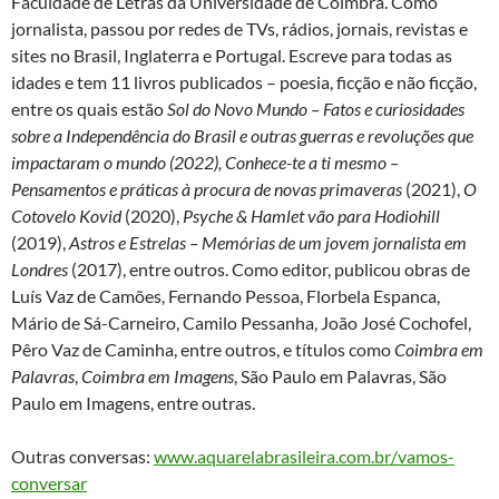
Faculdade de Letras da Universidade de Coimbra. Como
jornalista, passou por redes de TVs, rádios, jornais, revistas e
sites no Brasil, Inglaterra e Portugal. Escreve para todas as
idades e tem 11 livros publicados – poesia, ficção e não ficção,
entre os quais estão
Sol do Novo Mundo – Fatos e curiosidades
sobre a Independência do Brasil e outras guerras e revoluções que
impactaram o mundo (2022), Conhece-te a ti mesmo –
Pensamentos e práticas à procura de novas primaveras
(2021),
O
Cotovelo Kovid
(2020),
Psyche & Hamlet vão para Hodiohill
(2019),
Astros e Estrelas – Memórias de um jovem jornalista em
Londres
(2017), entre outros. Como editor, publicou obras de
Luís Vaz de Camões, Fernando Pessoa, Florbela Espanca,
Mário de Sá-Carneiro, Camilo Pessanha, João José Cochofel,
Pêro Vaz de Caminha, entre outros, e títulos como
Coimbra em
Palavras
,
Coimbra em Imagens
, São Paulo em Palavras, São
Paulo em Imagens, entre outras.
Outras conversas:
www.aquarelabrasileira.com.br/vamos-
conversar