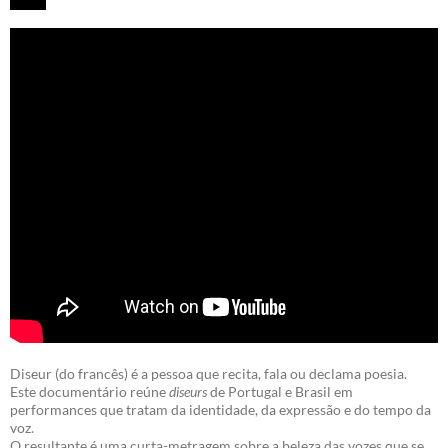
Diseur (do francês) é a pessoa que recita, fala ou declama poesia.
Este documentário reúne
diseurs
de Portugal e Brasil em
performances que tratam da identidade, da expressão e do tempo da
voz.
O resultante é uma curta-metragem sobre a beleza das vozes que se