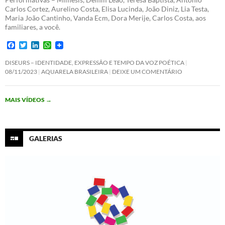
Carlos Cortez, Aurelino Costa, Elisa Lucinda, João Diniz, Lia Testa,
Maria João Cantinho, Vanda Ecm, Dora Merije, Carlos Costa, aos
familiares, a você.
F
T
L
W
a
w
i
h
c
i
n
a
DISEURS – IDENTIDADE, EXPRESSÃO E TEMPO DA VOZ POÉTICA
e
t
k
t
08/11/2023
AQUARELA BRASILEIRA
DEIXE UM COMENTÁRIO
b
t
e
s
o
e
d
A
o
r
I
p
MAIS VÍDEOS
→
k
n
p
GALERIAS