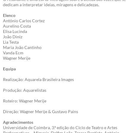
dedicam a interpretar ideias, miragens e delicadezas.
Elenco
António Carlos Cortez
Aurelino Costa
Elisa Lucinda
João Diniz
Lia Testa
Maria João Cantinho
Vanda Ecm
Wagner Merije
Equipa
Realização: Aquarela Brasileira Images
Produção: Aquarelistas
Roteiro: Wagner Merije
Direção: Wagner Merije & Gustavo Pains
Agradecimentos
Universidade de Coimbra, 3.ª edição do Ciclo de Teatro e Artes
Performativas – Mimesis, Delfim Leão, Teresa Baptista, António