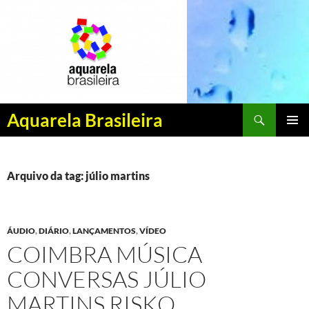
Pesquisar
Aquarela Brasileira
PULAR
MENU
PARA
PRINCI
O
CONTEÚDO
Arquivo da tag: júlio martins
ÁUDIO
,
DIÁRIO
,
LANÇAMENTOS
,
VÍDEO
COIMBRA MÚSICA
CONVERSAS JÚLIO
MARTINS RISKO