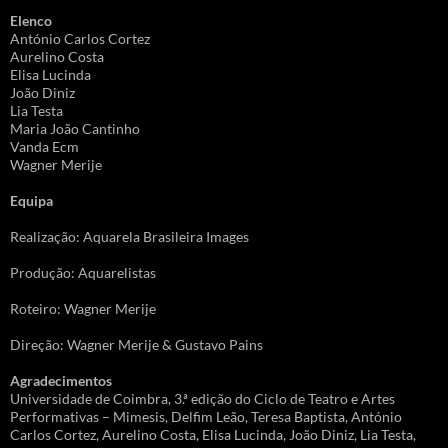
Elenco
António Carlos Cortez
Aurelino Costa
Elisa Lucinda
João Diniz
Lia Testa
Maria João Cantinho
Vanda Ecm
Wagner Merije
Equipa
Realização: Aquarela Brasileira Images
Produção: Aquarelistas
Roteiro: Wagner Merije
Direção: Wagner Merije & Gustavo Pains
Agradecimentos
Universidade de Coimbra, 3.ª edição do Ciclo de Teatro e Artes
Performativas – Mimesis, Delfim Leão, Teresa Baptista, António
Carlos Cortez, Aurelino Costa, Elisa Lucinda, João Diniz, Lia Testa,