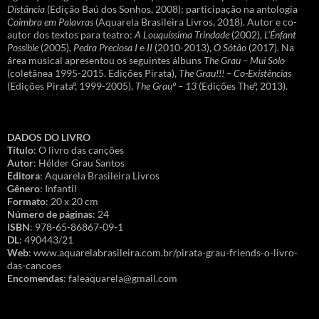
Distância
(Edição Baú dos Sonhos, 2008); participação na antologia
Coimbra em Palavras
(Aquarela Brasileira Livros, 2018). Autor e co-
autor dos textos para teatro:
A Louquíssima Trindade
(2002),
L’Énfant
Possible
(2005),
Pedra Preciosa I
e
II
(2010-2013),
O Sótão
(2017). Na
área musical apresentou os seguintes álbuns
The Grau – Mui Solo
(coletânea 1995-2015. Edições Pirata),
The Grau!!! – Co-Existências
(Edições Pirataº, 1999-2005),
The Grauº – 13
(Edições Theº, 2013).
DADOS DO LIVRO
Título
: O livro das canções
Autor
: Hélder Grau Santos
Editora
: Aquarela Brasileira Livros
Gênero
: Infantil
Formato
: 20 x 20 cm
Número de páginas
: 24
ISBN
: 978-65-86867-09-1
DL
: 490443/21
Web
: www.aquarelabrasileira.com.br/pirata-grau-friends-o-livro-
das-cancoes
Encomendas
: faleaquarela@gmail.com