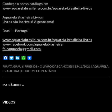
Conheça o nosso catálogo em
www.aquarelabrasileira.com.br/aquarela-brasileira-livros
Aquarela Brasileira Livros
Livros são Incríveis! A gente ama!
Brasil – Portugal
www.aquarelabrasileira.com.br/aquarela-brasileira-livros
www.facebook.com/aquarelabrasileira
faleaquarela@gmail.com
F
T
L
W
a
w
i
h
c
i
n
a
PIRATA GRAU & FRIENDS – O LIVRO DAS CANÇÕES
15/11/2021
AQUARELA
e
t
k
t
BRASILEIRA
DEIXE UM COMENTÁRIO
b
t
e
s
o
e
d
A
o
r
I
p
MAIS ÁUDIO
→
k
n
p
VÍDEOS