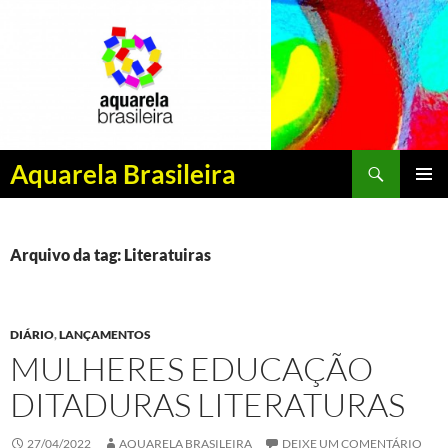
Pesquisar
Aquarela Brasileira
PULAR
MENU
PARA
PRINCI
O
CONTEÚDO
Arquivo da tag: Literatuiras
DIÁRIO
,
LANÇAMENTOS
MULHERES EDUCAÇÃO
DITADURAS LITERATURAS
27/04/2022
AQUARELA BRASILEIRA
DEIXE UM COMENTÁRIO