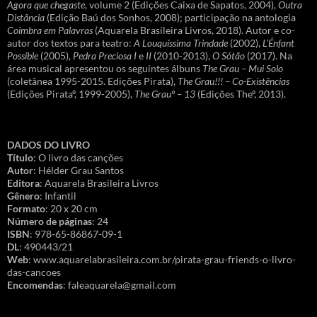
Agora que chegaste
, volume 2 (Edições Caixa de Sapatos, 2004),
Outra
Distância
(Edição Baú dos Sonhos, 2008); participação na antologia
Coimbra em Palavras
(Aquarela Brasileira Livros, 2018). Autor e co-
autor dos textos para teatro:
A Louquíssima Trindade
(2002),
L’Énfant
Possible
(2005),
Pedra Preciosa I
e
II
(2010-2013),
O Sótão
(2017). Na
área musical apresentou os seguintes álbuns
The Grau – Mui Solo
(coletânea 1995-2015. Edições Pirata),
The Grau!!! – Co-Existências
(Edições Pirataº, 1999-2005),
The Grauº – 13
(Edições Theº, 2013).
DADOS DO LIVRO
Título
: O livro das canções
Autor
: Hélder Grau Santos
Editora
: Aquarela Brasileira Livros
Gênero
: Infantil
Formato
: 20 x 20 cm
Número de páginas
: 24
ISBN
: 978-65-86867-09-1
DL
: 490443/21
Web
: www.aquarelabrasileira.com.br/pirata-grau-friends-o-livro-
das-cancoes
Encomendas
: faleaquarela@gmail.com