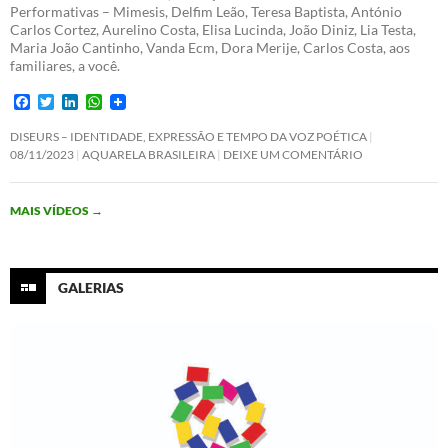
Performativas – Mimesis, Delfim Leão, Teresa Baptista, António
Carlos Cortez, Aurelino Costa, Elisa Lucinda, João Diniz, Lia Testa,
Maria João Cantinho, Vanda Ecm, Dora Merije, Carlos Costa, aos
familiares, a você.
F
T
L
W
a
w
i
h
c
i
n
a
DISEURS – IDENTIDADE, EXPRESSÃO E TEMPO DA VOZ POÉTICA
e
t
k
t
08/11/2023
AQUARELA BRASILEIRA
DEIXE UM COMENTÁRIO
b
t
e
s
o
e
d
A
o
r
I
p
MAIS VÍDEOS
→
k
n
p
GALERIAS