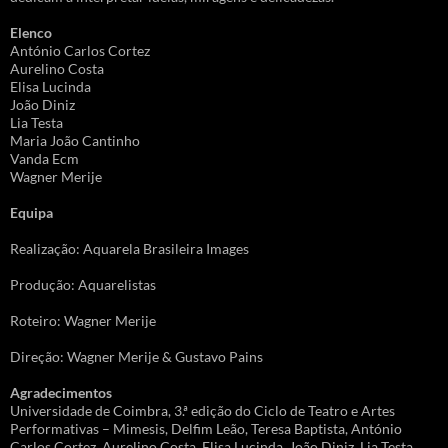
Elenco
António Carlos Cortez
Aurelino Costa
Elisa Lucinda
João Diniz
Lia Testa
Maria João Cantinho
Vanda Ecm
Wagner Merije
Equipa
Realização: Aquarela Brasileira Images
Produção: Aquarelistas
Roteiro: Wagner Merije
Direção: Wagner Merije & Gustavo Pains
Agradecimentos
Universidade de Coimbra, 3.ª edição do Ciclo de Teatro e Artes
Performativas – Mimesis, Delfim Leão, Teresa Baptista, António
Carlos Cortez, Aurelino Costa, Elisa Lucinda, João Diniz, Lia Testa,