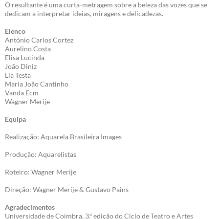
O resultante é uma curta-metragem sobre a beleza das vozes que se
dedicam a interpretar ideias, miragens e delicadezas.
Elenco
António Carlos Cortez
Aurelino Costa
Elisa Lucinda
João Diniz
Lia Testa
Maria João Cantinho
Vanda Ecm
Wagner Merije
Equipa
Realização: Aquarela Brasileira Images
Produção: Aquarelistas
Roteiro: Wagner Merije
Direção: Wagner Merije & Gustavo Pains
Agradecimentos
Universidade de Coimbra, 3.ª edição do Ciclo de Teatro e Artes