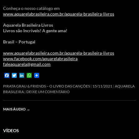
Conheça o nosso catálogo em
www.aquarelabrasileira.com.br/aquarela-brasileira-livros
Aquarela Brasileira Livros
Livros são Incríveis! A gente ama!
Brasil – Portugal
www.aquarelabrasileira.com.br/aquarela-brasileira-livros
www.facebook.com/aquarelabrasileira
faleaquarela@gmail.com
F
T
L
W
a
w
i
h
c
i
n
a
PIRATA GRAU & FRIENDS – O LIVRO DAS CANÇÕES
15/11/2021
AQUARELA
e
t
k
t
BRASILEIRA
DEIXE UM COMENTÁRIO
b
t
e
s
o
e
d
A
o
r
I
p
MAIS ÁUDIO
→
k
n
p
VÍDEOS