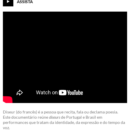
ASSISTA
Diseur (do francês) é a pessoa que recita, fala ou declama poesia.
Este documentário reúne
diseurs
de Portugal e Brasil em
performances que tratam da identidade, da expressão e do tempo da
voz.