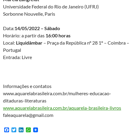
Universidade Federal do Rio de Janeiro (UFRJ)
Sorbonne Nouvelle, Paris
Data:
14/05/2022 – Sábado
Horário: a partir das
16:00 horas
Local:
Liquidâmbar
– Praça da República nº 28 1º – Coimbra –
Portugal
Entrada: Livre
Informações e contatos
www.aquarelabrasileira.com.br/mulheres-educacao-
ditaduras-literaturas
www.aquarelabrasileira.com.br/aquarela-brasileira-livros
faleaquarela@gmail.com
F
T
L
W
a
w
i
h