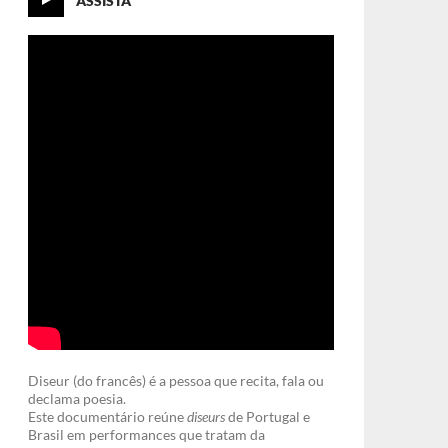
ASSISTA
Diseur (do francês) é a pessoa que recita, fala ou
declama poesia.
Este documentário reúne
diseurs
de Portugal e
Brasil em performances que tratam da