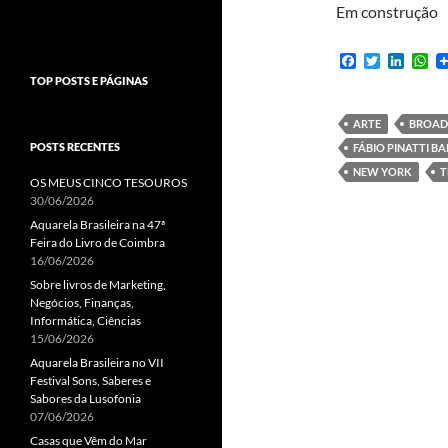
Em construção
F
T
L
W
a
w
i
h
TOP POSTS E PÁGINAS
c
i
n
a
e
t
k
t
b
t
e
s
ARTE
BROA
o
e
d
A
POSTS RECENTES
FÁBIO PINATTI B
o
r
I
p
k
n
p
NEW YORK
T
OS MEUS CINCO TESOUROS
30/06/2026
Aquarela Brasileira na 47ª
Feira do Livro de Coimbra
16/06/2026
Sobre livros de Marketing,
Negócios, Finanças,
Informática, Ciências
15/06/2026
Aquarela Brasileira no VII
Festival Sons, Saberes e
Sabores da Lusofonia
07/06/2026
Casas que Vêm do Mar