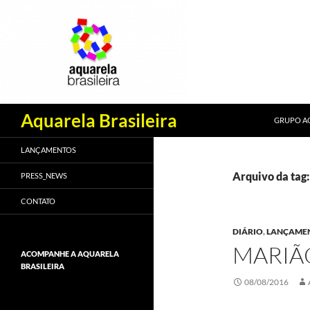
PULAR PA
Pesquisar
Aquarela Brasileira
GRUPO AQ
LANÇAMENTOS
Arquivo da tag
PRESS_NEWS
CONTATO
DIÁRIO
,
LANÇAME
MARIÃO
ACOMPANHE A AQUARELA
BRASILEIRA
08/08/2016