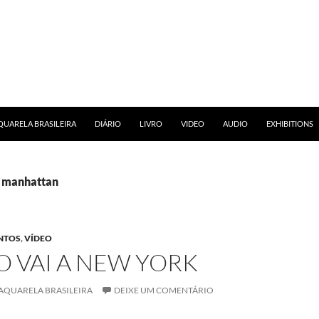
RA O CONTEÚDO
UARELA BRASILEIRA
DIÁRIO
LIVRO
VIDEO
AUDIO
EXHIBITIONS
: manhattan
NTOS
,
VÍDEO
 VAI A NEW YORK
AQUARELA BRASILEIRA
DEIXE UM COMENTÁRIO