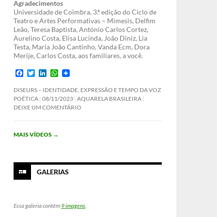
Agradecimentos
Universidade de Coimbra, 3.ª edição do Ciclo de
Teatro e Artes Performativas – Mimesis, Delfim
Leão, Teresa Baptista, António Carlos Cortez,
Aurelino Costa, Elisa Lucinda, João Diniz, Lia
Testa, Maria João Cantinho, Vanda Ecm, Dora
Merije, Carlos Costa, aos familiares, a você.
F
T
L
W
a
w
i
h
c
i
n
a
DISEURS – IDENTIDADE, EXPRESSÃO E TEMPO DA VOZ
e
t
k
t
POÉTICA
08/11/2023
AQUARELA BRASILEIRA
b
t
e
s
DEIXE UM COMENTÁRIO
o
e
d
A
o
r
I
p
k
n
p
MAIS VÍDEOS
→
GALERIAS
Essa galeria contém
9 imagens
.