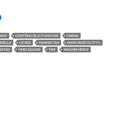
DWAY
CEMITÉRIO DE AUTOMÓVEIS
CINEMA
ARDELLA
LIZ REIS
MANHATTAN
MARIO BORTOLOTTO
EATRO
TIMES SQUARE
TRIP
WAGNER MERIJE