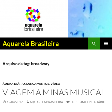
Pesquisar
Aquarela Brasileira
PULAR
MENU
PARA
PRINCI
O
CONTEÚDO
Arquivo da tag: broadway
ÁUDIO
,
DIÁRIO
,
LANÇAMENTOS
,
VÍDEO
VIAGEM A MINAS MUSICAL
12/04/2017
AQUARELA BRASILEIRA
DEIXE UM COMENTÁRIO