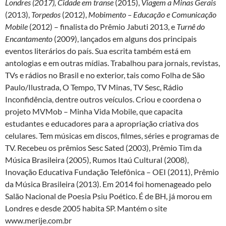
Londres (2017), Cidade em transe
(2015),
Viagem a Minas Gerais
(2013),
Torpedos
(2012),
Mobimento – Educação e Comunicação
Mobile
(2012) – finalista do Prêmio Jabuti 2013, e
Turnê do
Encantamento
(2009), lançados em alguns dos principais
eventos literários do país. Sua escrita também está em
antologias e em outras mídias. Trabalhou para jornais, revistas,
TVs e rádios no Brasil e no exterior, tais como Folha de São
Paulo/Ilustrada, O Tempo, TV Minas, TV Sesc, Rádio
Inconfidência, dentre outros veículos. Criou e coordena o
projeto MVMob – Minha Vida Mobile, que capacita
estudantes e educadores para a apropriação criativa dos
celulares. Tem músicas em discos, filmes, séries e programas de
TV. Recebeu os prêmios Sesc Sated (2003), Prêmio Tim da
Música Brasileira (2005), Rumos Itaú Cultural (2008),
Inovação Educativa Fundação Telefônica – OEI (2011), Prêmio
da Música Brasileira (2013)­­­­. Em 2014 foi homenageado pelo
Salão Nacional de Poesia Psiu Poético. É de BH, já morou em
Londres e desde 2005 habita SP. Mantém o site
www.merije.com.br