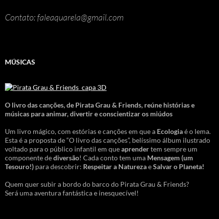
Contato: faleaquarela@gmail.com
MÚSICAS
O livro das canções
,
de Pirata Grau & Friends, reúne histórias e
músicas para animar, divertir e conscientizar os miúdos
Um livro mágico, com estórias e canções em que a
Ecologia
é o lema.
Esta é a proposta de “O livro das canções”, belíssimo álbum ilustrado
voltado para o público infantil em que
aprender
tem sempre um
componente de
diversão
! Cada conto tem uma
Mensagem
(um
Tesouro!)
para descobrir:
Respeitar a Natureza
e
Salvar o Planeta!
Quem quer subir a bordo do barco do Pirata Grau & Friends?
Será uma aventura fantástica e inesquecível!