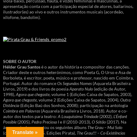
viola-baixo, percussão, flauta, e vozes femininas e masculinas, a
apresentação conta com a participação especial de atores, bailarinos,
ilustrador(es) ao vivo e outros instrumentos musicais (acordeão,
xilofone, bandolim).
SOBRE O AUTOR
Hélder Grau Santos
é o autor da história e compositor das canções.
Criador deste e outros heterónimos, como Poeta G, O Urso e Asa de
Borboleta, é escritor, poeta, músico e professor, nascido em Coimbra,
Portugal. Autor do romance
Os Segundos Nomes
(Aquarela Brasileira
Livros, 2019) e dos livros de poesia
Aparato Nulo
(edição de Autor,
1998),
Agora que chegaste
, volume 1 (Edições Caixa de Sapatos, 2003),
Agora que chegaste
, volume 2 (Edições Caixa de Sapatos, 2004),
Outra
Distância
(Edição Baú dos Sonhos, 2008); participação na antologia
Coimbra em Palavras
(Aquarela Brasileira Livros, 2018). Autor e co-
autor dos textos para teatro:
A Louquíssima Trindade
(2002),
L’Énfant
Possible
(2005),
Pedra Preciosa I
e
II
(2010-2013),
O Sótão
(2017). Na
área musical apresentou os seguintes álbuns
The Grau – Mui Solo
Translate »
(coletânea 1995-2015. Edições Pirata),
The Grau!!! – Co-Existências