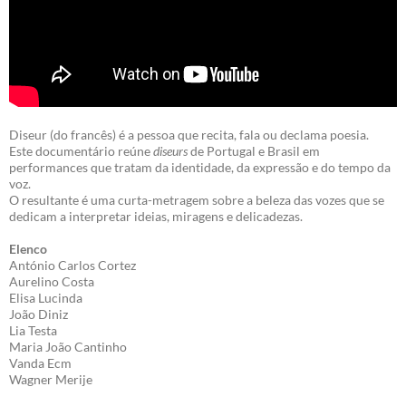
Diseur (do francês) é a pessoa que recita, fala ou declama poesia.
Este documentário reúne
diseurs
de Portugal e Brasil em
performances que tratam da identidade, da expressão e do tempo da
voz.
O resultante é uma curta-metragem sobre a beleza das vozes que se
dedicam a interpretar ideias, miragens e delicadezas.
Elenco
António Carlos Cortez
Aurelino Costa
Elisa Lucinda
João Diniz
Lia Testa
Maria João Cantinho
Vanda Ecm
Wagner Merije