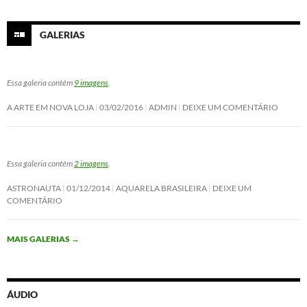
GALERIAS
Essa galeria contém
9 imagens
.
A ARTE EM NOVA LOJA
03/02/2016
ADMIN
DEIXE UM COMENTÁRIO
Essa galeria contém
2 imagens
.
ASTRONAUTA
01/12/2014
AQUARELA BRASILEIRA
DEIXE UM
COMENTÁRIO
MAIS GALERIAS
→
ÁUDIO