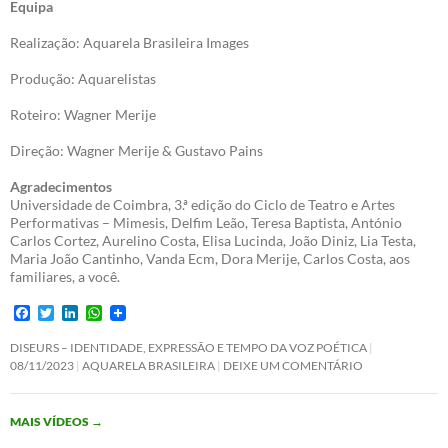
Equipa
Realização: Aquarela Brasileira Images
Produção: Aquarelistas
Roteiro: Wagner Merije
Direção: Wagner Merije & Gustavo Pains
Agradecimentos
Universidade de Coimbra, 3.ª edição do Ciclo de Teatro e Artes
Performativas – Mimesis, Delfim Leão, Teresa Baptista, António
Carlos Cortez, Aurelino Costa, Elisa Lucinda, João Diniz, Lia Testa,
Maria João Cantinho, Vanda Ecm, Dora Merije, Carlos Costa, aos
familiares, a você.
F
T
L
W
a
w
i
h
c
i
n
a
DISEURS – IDENTIDADE, EXPRESSÃO E TEMPO DA VOZ POÉTICA
e
t
k
t
08/11/2023
AQUARELA BRASILEIRA
DEIXE UM COMENTÁRIO
b
t
e
s
o
e
d
A
o
r
I
p
MAIS VÍDEOS
→
k
n
p