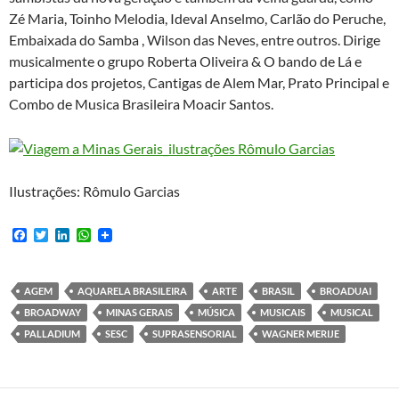
Zé Maria, Toinho Melodia, Ideval Anselmo, Carlão do Peruche,
Embaixada do Samba , Wilson das Neves, entre outros. Dirige
musicalmente o grupo Roberta Oliveira & O bando de Lá e
participa dos projetos, Cantigas de Alem Mar, Prato Principal e
Combo de Musica Brasileira Moacir Santos.
Ilustrações: Rômulo Garcias
F
T
L
W
a
w
i
h
c
i
n
a
e
t
k
t
b
t
e
s
AGEM
AQUARELA BRASILEIRA
ARTE
BRASIL
BROADUAI
o
e
d
A
BROADWAY
MINAS GERAIS
MÚSICA
MUSICAIS
MUSICAL
o
r
I
p
k
n
p
PALLADIUM
SESC
SUPRASENSORIAL
WAGNER MERIJE