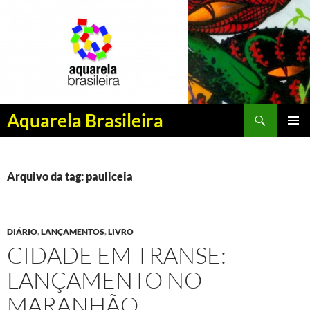
Pesquisar
Aquarela Brasileira
PULAR
MENU
PARA
PRINCI
O
CONTEÚDO
Arquivo da tag: pauliceia
DIÁRIO
,
LANÇAMENTOS
,
LIVRO
CIDADE EM TRANSE:
LANÇAMENTO NO
MARANHÃO