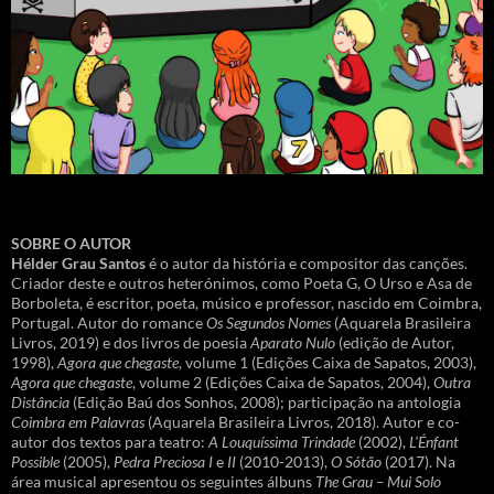
SOBRE O AUTOR
Hélder Grau Santos
é o autor da história e compositor das canções.
Criador deste e outros heterónimos, como Poeta G, O Urso e Asa de
Borboleta, é escritor, poeta, músico e professor, nascido em Coimbra,
Portugal. Autor do romance
Os Segundos Nomes
(Aquarela Brasileira
Livros, 2019) e dos livros de poesia
Aparato Nulo
(edição de Autor,
1998),
Agora que chegaste
, volume 1 (Edições Caixa de Sapatos, 2003),
Agora que chegaste
, volume 2 (Edições Caixa de Sapatos, 2004),
Outra
Distância
(Edição Baú dos Sonhos, 2008); participação na antologia
Coimbra em Palavras
(Aquarela Brasileira Livros, 2018). Autor e co-
autor dos textos para teatro:
A Louquíssima Trindade
(2002),
L’Énfant
Possible
(2005),
Pedra Preciosa I
e
II
(2010-2013),
O Sótão
(2017). Na
área musical apresentou os seguintes álbuns
The Grau – Mui Solo