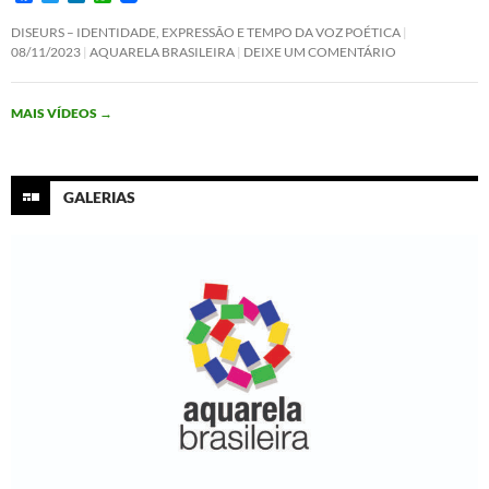
a
w
i
h
c
i
n
a
DISEURS – IDENTIDADE, EXPRESSÃO E TEMPO DA VOZ POÉTICA
e
t
k
t
08/11/2023
AQUARELA BRASILEIRA
DEIXE UM COMENTÁRIO
b
t
e
s
o
e
d
A
o
r
I
p
MAIS VÍDEOS
→
k
n
p
GALERIAS