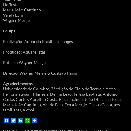
Lia Testa
Maria João Cantinho
Vanda Ecm
Wagner Merije
Equipa
Realização: Aquarela Brasileira Images
Produção: Aquarelistas
Roteiro: Wagner Merije
Direção: Wagner Merije & Gustavo Pains
Agradecimentos
Universidade de Coimbra, 3.ª edição do Ciclo de Teatro e Artes
Performativas – Mimesis, Delfim Leão, Teresa Baptista, António
Carlos Cortez, Aurelino Costa, Elisa Lucinda, João Diniz, Lia Testa,
Maria João Cantinho, Vanda Ecm, Dora Merije, Carlos Costa, aos
familiares, a você.
F
T
L
W
a
w
i
h
c
i
n
a
DISEURS – IDENTIDADE, EXPRESSÃO E TEMPO DA VOZ POÉTICA