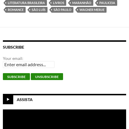
o
e
d
A
LITERATURA BRASILEIRA
LIVROS
MARANHÃO
PAULICEIA
o
r
I
p
k
n
p
ROMANCE
SÃO LUÍS
SÃO PAULO
WAGNER MERIJE
SUBSCRIBE
Your email:
ASSISTA