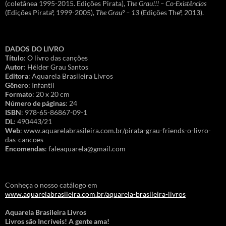
(coletânea 1995-2015. Edições Pirata),
The Grau!!! – Co-Existências
(Edições Pirataº, 1999-2005),
The Grauº – 13
(Edições Theº, 2013).
DADOS DO LIVRO
Título
: O livro das canções
Autor
: Hélder Grau Santos
Editora
: Aquarela Brasileira Livros
Gênero
: Infantil
Formato
: 20 x 20 cm
Número de páginas
: 24
ISBN
: 978-65-86867-09-1
DL
: 490443/21
Web
: www.aquarelabrasileira.com.br/pirata-grau-friends-o-livro-
das-cancoes
Encomendas
: faleaquarela@gmail.com
Conheça o nosso catálogo em
www.aquarelabrasileira.com.br/aquarela-brasileira-livros
Aquarela Brasileira Livros
Livros são Incríveis! A gente ama!