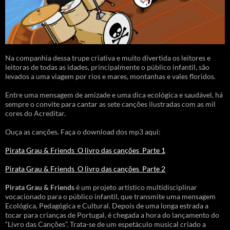
Na companhia dessa trupe criativa e muito divertida os leitores e
leitoras de todas as idades, principalmente o público infantil, são
levados a uma viagem por rios e mares, montanhas e vales floridos.
Entre uma mensagem de amizade e uma dica ecológica e saudável, há
sempre o convite para cantar as sete canções ilustradas com as mil
cores do Acreditar.
Ouça as canções. Faça o download dos mp3 aqui:
Pirata Grau & Friends_O livro das canções_Parte 1
Pirata Grau & Friends_O livro das canções_Parte 2
Pirata Grau & Friends
é um projeto artístico multidisciplinar
vocacionado para o público infantil, que transmite uma mensagem
Ecológica, Pedagógica e Cultural. Depois de uma longa estrada a
tocar para crianças de Portugal, é chegada a hora do lançamento do
“Livro das Canções”. Trata-se de um espetáculo musical criado a