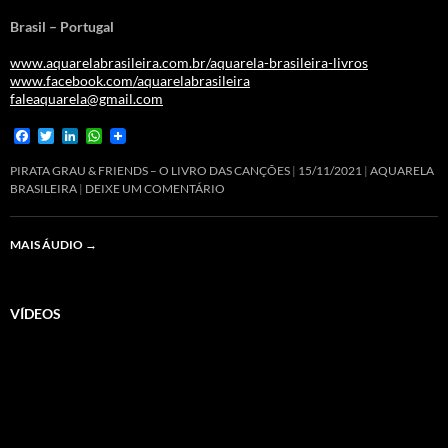
Brasil – Portugal
www.aquarelabrasileira.com.br/aquarela-brasileira-livros
www.facebook.com/aquarelabrasileira
faleaquarela@gmail.com
F
T
L
W
a
w
i
h
c
i
n
a
PIRATA GRAU & FRIENDS – O LIVRO DAS CANÇÕES
15/11/2021
AQUARELA
e
t
k
t
BRASILEIRA
DEIXE UM COMENTÁRIO
b
t
e
s
o
e
d
A
o
r
I
p
MAIS ÁUDIO
→
k
n
p
VÍDEOS