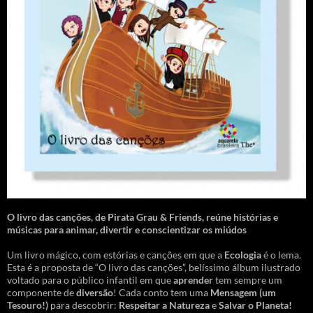
O livro das canções
,
de Pirata Grau & Friends, reúne histórias e
músicas para animar, divertir e conscientizar os miúdos
Um livro mágico, com estórias e canções em que a
Ecologia
é o lema.
Esta é a proposta de “O livro das canções”, belíssimo álbum ilustrado
voltado para o público infantil em que
aprender
tem sempre um
componente de
diversão
! Cada conto tem uma
Mensagem
(um
Tesouro!)
para descobrir:
Respeitar a Natureza
e
Salvar o Planeta!