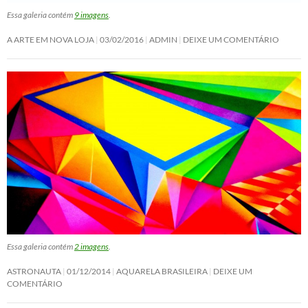
Essa galeria contém
9 imagens
.
A ARTE EM NOVA LOJA
03/02/2016
ADMIN
DEIXE UM COMENTÁRIO
Essa galeria contém
2 imagens
.
ASTRONAUTA
01/12/2014
AQUARELA BRASILEIRA
DEIXE UM
COMENTÁRIO