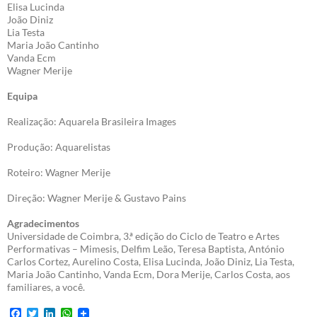
Elisa Lucinda
João Diniz
Lia Testa
Maria João Cantinho
Vanda Ecm
Wagner Merije
Equipa
Realização: Aquarela Brasileira Images
Produção: Aquarelistas
Roteiro: Wagner Merije
Direção: Wagner Merije & Gustavo Pains
Agradecimentos
Universidade de Coimbra, 3.ª edição do Ciclo de Teatro e Artes
Performativas – Mimesis, Delfim Leão, Teresa Baptista, António
Carlos Cortez, Aurelino Costa, Elisa Lucinda, João Diniz, Lia Testa,
Maria João Cantinho, Vanda Ecm, Dora Merije, Carlos Costa, aos
familiares, a você.
F
T
L
W