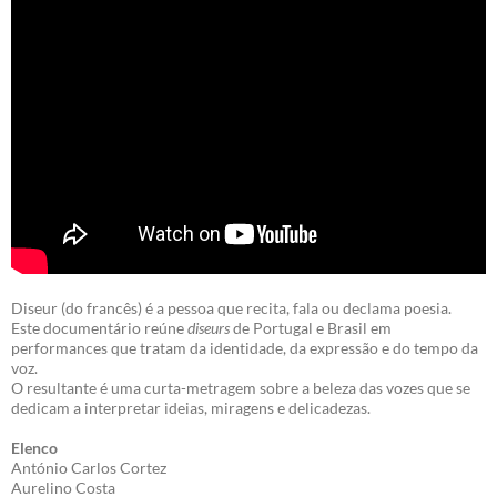
Diseur (do francês) é a pessoa que recita, fala ou declama poesia.
Este documentário reúne
diseurs
de Portugal e Brasil em
performances que tratam da identidade, da expressão e do tempo da
voz.
O resultante é uma curta-metragem sobre a beleza das vozes que se
dedicam a interpretar ideias, miragens e delicadezas.
Elenco
António Carlos Cortez
Aurelino Costa