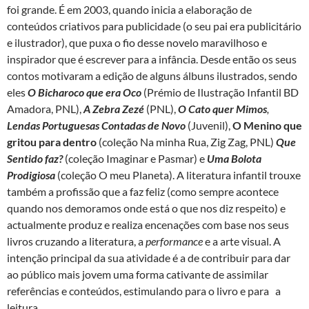
foi grande. É em 2003, quando inicia a elaboração de
conteúdos criativos para publicidade (o seu pai era publicitário
e ilustrador), que puxa o fio desse novelo maravilhoso e
inspirador que é escrever para a infância. Desde então os seus
contos motivaram a edição de alguns álbuns ilustrados, sendo
eles
O Bicharoco que era Oco
(Prémio de Ilustração Infantil BD
Amadora, PNL),
A Zebra Zezé
(PNL),
O Cato quer Mimos
,
Lendas Portuguesas Contadas de Novo
(Juvenil),
O Menino que
gritou para dentro
(coleção Na minha Rua, Zig Zag, PNL)
Que
Sentido faz?
(coleção Imaginar e Pasmar) e
Uma Bolota
Prodigiosa
(coleção O meu Planeta). A literatura infantil trouxe
também a profissão que a faz feliz (como sempre acontece
quando nos demoramos onde está o que nos diz respeito) e
actualmente produz e realiza encenações com base nos seus
livros cruzando a literatura, a
performance
e a arte visual. A
intenção principal da sua atividade é a de contribuir para dar
ao público mais jovem uma forma cativante de assimilar
referências e conteúdos, estimulando para o livro e para a
leitura.