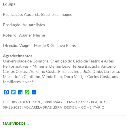
Equipa
Realização: Aquarela Brasileira Images
Produção: Aquarelistas
Roteiro: Wagner Merije
Direção: Wagner Merije & Gustavo Pains
Agradecimentos
Universidade de Coimbra, 3.ª edição do Ciclo de Teatro e Artes
Performativas – Mimesis, Delfim Leão, Teresa Baptista, António
Carlos Cortez, Aurelino Costa, Elisa Lucinda, João Diniz, Lia Testa,
Maria João Cantinho, Vanda Ecm, Dora Merije, Carlos Costa, aos
familiares, a você.
F
T
L
W
a
w
i
h
c
i
n
a
DISEURS – IDENTIDADE, EXPRESSÃO E TEMPO DA VOZ POÉTICA
e
t
k
t
08/11/2023
AQUARELA BRASILEIRA
DEIXE UM COMENTÁRIO
b
t
e
s
o
e
d
A
o
r
I
p
MAIS VÍDEOS
→
k
n
p