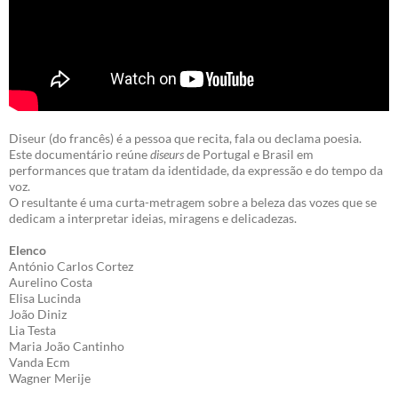
Diseur (do francês) é a pessoa que recita, fala ou declama poesia.
Este documentário reúne
diseurs
de Portugal e Brasil em
performances que tratam da identidade, da expressão e do tempo da
voz.
O resultante é uma curta-metragem sobre a beleza das vozes que se
dedicam a interpretar ideias, miragens e delicadezas.
Elenco
António Carlos Cortez
Aurelino Costa
Elisa Lucinda
João Diniz
Lia Testa
Maria João Cantinho
Vanda Ecm
Wagner Merije