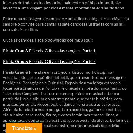
leitoras de todas as idades, principalmente o público infantil, são
levados a uma viagem por rios e mares, montanhas e vales floridos.
Entre uma mensagem de amizade e uma dica ecológica e saudável, há
sempre o convite para cantar as sete canções ilustradas com as mil
cores do Acreditar.
Ouça as canções. Faça o download dos mp3 aqui:
Pirata Grau & Friends_O livro das canções_Parte 1
Pirata Grau & Friends_O livro das canções_Parte 2
Pirata Grau & Friends
é um projeto artístico multidisciplinar
vocacionado para o público infantil, que transmite uma mensagem
Ecológica, Pedagógica e Cultural. Depois de uma longa estrada a
tocar para crianças de Portugal, é chegada a hora do lançamento do
“Livro das Canções”. Trata-se de um espetáculo musical criado a
partir do livro e álbum do mesmo nome, que conta histórias, com
músicas, pinturas, vídeos, teatro, dança, yoga e outras surpresas.
Além da banda, formada por guitarra acústica, guitarra eléctrica,
viola-baixo, percussão, flauta, e vozes femininas e masculinas, a
apresentação conta com a participação especial de atores, bailarinos,
ilustrador(es) ao vivo e outros instrumentos musicais (acordeão,
Translate »
xilofone, bandolim).