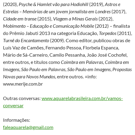
(2020),
Psyche & Hamlet vão para Hodiohill
(2019),
Astros e
Estrelas – Memórias de um jovem jornalista em Londres
(2017),
Cidade em transe
(2015),
Viagem a Minas Gerais
(2012),
Mobimento – Educação e Comunicação Mobile
(2012) – finalista
do Prêmio Jabuti 2013 na categoria Educação,
Torpedos
(2011),
Turnê do Encantamento
(2009). Como editor, publicou obras de
Luís Vaz de Camões, Fernando Pessoa, Florbela Espanca,
Mário de Sá-Carneiro, Camilo Pessanha, João José Cochofel,
entre outros, e títulos como
Coimbra em Palavras
,
Coimbra em
Imagens
,
São Paulo em Palavras
,
São Paulo em Imagens
,
Propostas
Novas para Novos Mundos
, entre outros. +info:
www.merije.com.br
Outras conversas:
www.aquarelabrasileira.com.br/vamos-
conversar
Informações:
faleaquarela@gmail.com