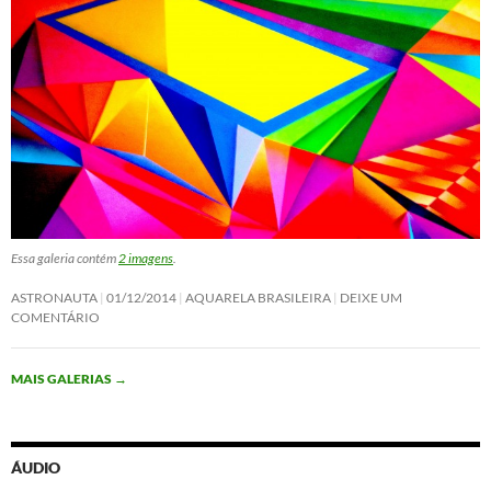
Essa galeria contém
2 imagens
.
ASTRONAUTA
01/12/2014
AQUARELA BRASILEIRA
DEIXE UM
COMENTÁRIO
MAIS GALERIAS
→
ÁUDIO