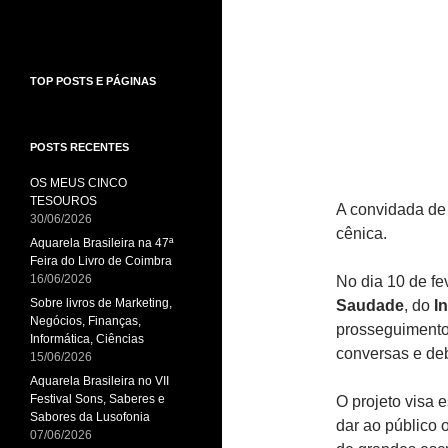
TOP POSTS E PÁGINAS
POSTS RECENTES
OS MEUS CINCO
TESOUROS
A convidada de 
30/06/2026
cênica.
Aquarela Brasileira na 47ª
Feira do Livro de Coimbra
16/06/2026
No dia 10 de fe
Sobre livros de Marketing,
Saudade
, do
I
Negócios, Finanças,
prosseguimento
Informática, Ciências
conversas e deb
15/06/2026
Aquarela Brasileira no VII
Festival Sons, Saberes e
O projeto visa 
Sabores da Lusofonia
dar ao público
07/06/2026