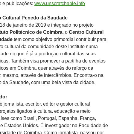
s e publicações:
www.unscratchable.info
o Cultural Penedo da Saudade
8 de janeiro de 2019 e integrado no projeto
ituto Politécnico de Coimbra
, o
Centro Cultural
udade
tem como objetivo primordial contribuir para
o cultural da comunidade deste Instituto numa
de do que é já a produção cultural das suas
icas
.
Também visa promover a partilha de eventos
sticos em Coimbra, quer através do reforço da
, mesmo, através de intercâmbios. Encontra-o na
 da Saudade, com uma bela vista da cidade.
dor
é jornalista, escritor, editor e gestor cultural
rojetos ligados à cultura, educação e meio
ses como Brasil, Portugal, Espanha, França,
lia e Estados Unidos. É investigador na Faculdade de
rsidade de Coimbra. Como jornalista, passou por