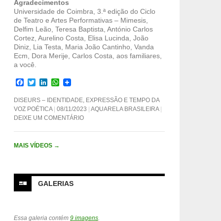
Agradecimentos
Universidade de Coimbra, 3.ª edição do Ciclo
de Teatro e Artes Performativas – Mimesis,
Delfim Leão, Teresa Baptista, António Carlos
Cortez, Aurelino Costa, Elisa Lucinda, João
Diniz, Lia Testa, Maria João Cantinho, Vanda
Ecm, Dora Merije, Carlos Costa, aos familiares,
a você.
F
T
L
W
a
w
i
h
c
i
n
a
DISEURS – IDENTIDADE, EXPRESSÃO E TEMPO DA
e
t
k
t
VOZ POÉTICA
08/11/2023
AQUARELA BRASILEIRA
b
t
e
s
DEIXE UM COMENTÁRIO
o
e
d
A
o
r
I
p
k
n
p
MAIS VÍDEOS
→
GALERIAS
Essa galeria contém
9 imagens
.