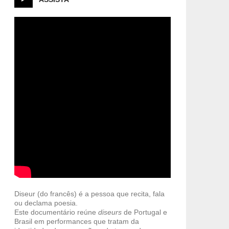
Diseur (do francês) é a pessoa que recita, fala
ou declama poesia.
Este documentário reúne
diseurs
de Portugal e
Brasil em performances que tratam da