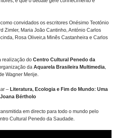
itores, e que o debate gere conhecimento e
m como convidados os escritores Onésimo Teotónio
d Zimler, Maria João Cantinho, António Carlos
ucinda, Rosa Oliveir,a Minês Castanheira e Carlos
a realização do
Centro Cultural Penedo da
organização da
Aquarela Brasileira Multimedia
,
e Wagner Merije.
ar –
Literatura, Ecologia e Fim do Mundo: Uma
Joana Bértholo
transmitida em directo para todo o mundo pelo
ntro Cultural Penedo da Saudade.