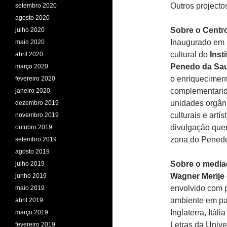
Outros projecto
setembro 2020
agosto 2020
Sobre o Centr
julho 2020
Inaugurado em 1
maio 2020
cultural do
Inst
abril 2020
Penedo da Sa
março 2020
o enriqueciment
fevereiro 2020
complementarida
janeiro 2020
unidades orgân
dezembro 2019
culturais e artí
novembro 2019
divulgação quer
outubro 2019
zona do Penedo
setembro 2019
agosto 2019
Sobre o media
julho 2019
Wagner Merije
junho 2019
envolvido com p
maio 2019
ambiente em paí
abril 2019
Inglaterra, Itá
março 2019
Letras da Unive
fevereiro 2019