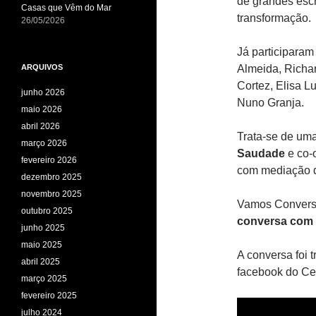
de grandes escr
Casas que Vêm do Mar
transformação.
26/05/2026
Já participara
ARQUIVOS
Almeida, Richar
Cortez, Elisa L
junho 2026
Nuno Granja.
maio 2026
abril 2026
Trata-se de um
março 2026
Saudade
e co-
fevereiro 2026
com mediação d
dezembro 2025
novembro 2025
Vamos Convers
outubro 2025
conversa com 
junho 2025
maio 2025
A conversa foi 
abril 2025
facebook do Ce
março 2025
fevereiro 2025
julho 2024