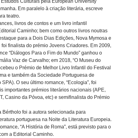
Estudos Culturais pela European University
emanha. Em paralelo à criação literária, escreve
ra teatro.
ces, livros de contos e um livro infantil
ditorial Caminho; bem como outros livros noutras
destaque para a Dois Dias Edições, Nova Mymosa e
oi finalista do prémio Jovens Criadores. Em 2009,
ance “Diálogos Para o Fim do Mundo” ganhou o
mália Vaz de Carvalho; em 2018, “O Museu do
ebeu o Prémio de Melhor Livro Infantil do Festival
átima e também da Sociedade Portuguesa de
 SPA). O seu último romance, “Ecologia”, foi
is importantes prémios literários nacionais (APE,
 Casino da Póvoa, etc) e semifinalista do Prémio
Bértholo foi a autora selecionada para
teratura portuguesa na Noite da Literatura Europeia.
omance, “A História de Roma”, está previsto para o
 com a Editorial Caminho.