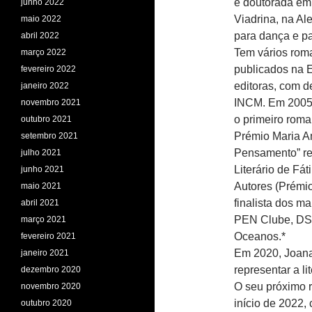
e doutorada em 
junho 2022
Viadrina, na Al
maio 2022
para dança e pa
abril 2022
Tem vários roman
março 2022
publicados na E
fevereiro 2022
editoras, com 
janeiro 2022
INCM. Em 2005 f
novembro 2021
o primeiro rom
outubro 2021
Prémio Maria A
setembro 2021
Pensamento” rec
julho 2021
Literário de F
junho 2021
Autores (Prémio
maio 2021
finalista dos ma
abril 2021
PEN Clube, DST,
março 2021
Oceanos.*
fevereiro 2021
Em 2020, Joana 
janeiro 2021
representar a li
dezembro 2020
O seu próximo r
novembro 2020
início de 2022,
outubro 2020