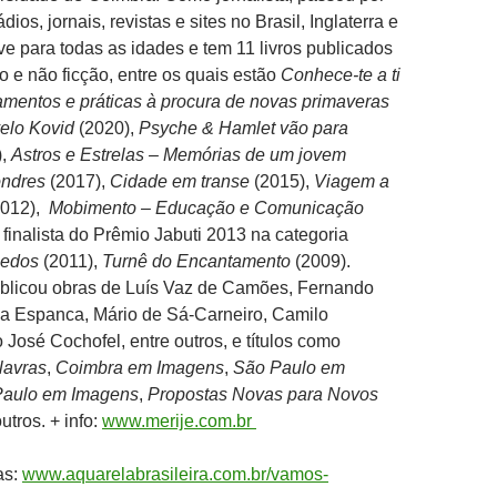
dios, jornais, revistas e sites no Brasil, Inglaterra e
ve para todas as idades e tem 11 livros publicados
ão e não ficção, entre os quais estão
Conhece-te a ti
entos e práticas à procura de novas primaveras
elo Kovid
(2020),
Psyche & Hamlet vão para
),
Astros e Estrelas – Memórias de um jovem
Londres
(2017),
Cidade em transe
(2015),
Viagem a
012),
Mobimento – Educação e Comunicação
 finalista do Prêmio Jabuti 2013 na categoria
pedos
(2011),
Turnê do Encantamento
(2009).
ublicou obras de Luís Vaz de Camões, Fernando
la Espanca, Mário de Sá-Carneiro, Camilo
José Cochofel, entre outros, e títulos como
lavras
,
Coimbra em Imagens
,
São Paulo em
Paulo em Imagens
,
Propostas Novas para Novos
outros. + info:
www.merije.com.br
as:
www.aquarelabrasileira.com.br/vamos-