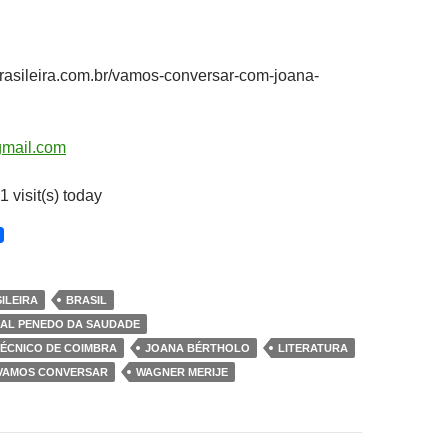
asileira.com.br/vamos-conversar-com-joana-
gmail.com
1 visit(s) today
ILEIRA
BRASIL
AL PENEDO DA SAUDADE
TÉCNICO DE COIMBRA
JOANA BÉRTHOLO
LITERATURA
VAMOS CONVERSAR
WAGNER MERIJE