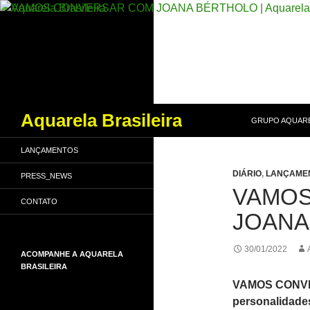
PULAR PARA O
Pesquisar
Aquarela Brasileira
GRUPO AQUARE
LANÇAMENTOS
DIÁRIO
,
LANÇAME
PRESS_NEWS
VAMOS
CONTATO
JOANA
30/01/2022
ACOMPANHE A AQUARELA
BRASILEIRA
VAMOS CONVER
personalidades