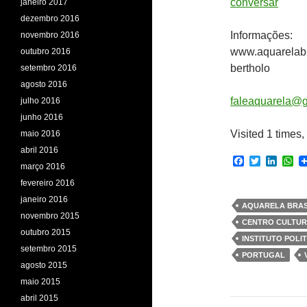
conversar
janeiro 2017
dezembro 2016
Informações:
novembro 2016
www.aquarelabr
outubro 2016
bertholo
setembro 2016
agosto 2016
faleaquarela@
julho 2016
junho 2016
Visited 1 times, 
maio 2016
abril 2016
F
T
L
W
março 2016
a
w
i
h
c
i
n
a
fevereiro 2016
e
t
k
t
janeiro 2016
b
t
e
s
AQUARELA BRAS
o
e
d
A
novembro 2015
CENTRO CULTUR
o
r
I
p
outubro 2015
k
n
p
INSTITUTO POLI
setembro 2015
PORTUGAL
agosto 2015
maio 2015
abril 2015