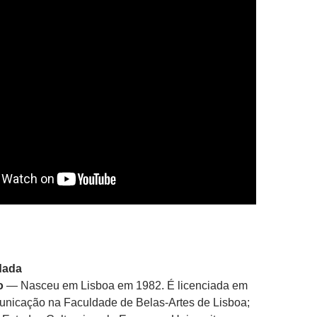
dada
o
— Nasceu em Lisboa em 1982. É licenciada em
nicação na Faculdade de Belas-Artes de Lisboa;