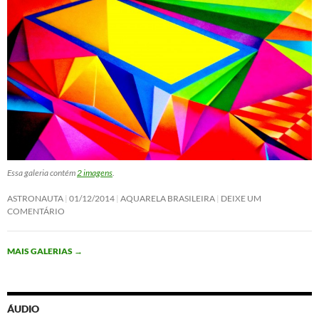
Essa galeria contém
2 imagens
.
ASTRONAUTA
01/12/2014
AQUARELA BRASILEIRA
DEIXE UM
COMENTÁRIO
MAIS GALERIAS
→
ÁUDIO