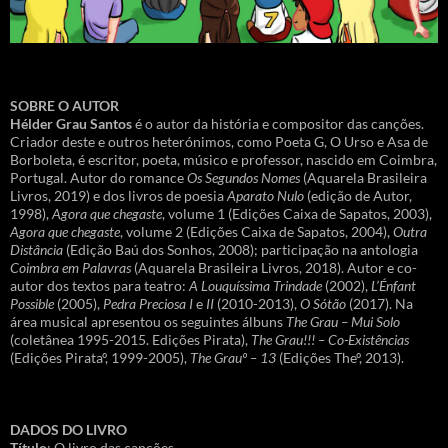
SOBRE O AUTOR
Hélder Grau Santos
é o autor da história e compositor das canções.
Criador deste e outros heterónimos, como Poeta G, O Urso e Asa de
Borboleta, é escritor, poeta, músico e professor, nascido em Coimbra,
Portugal. Autor do romance
Os Segundos Nomes
(Aquarela Brasileira
Livros, 2019) e dos livros de poesia
Aparato Nulo
(edição de Autor,
1998),
Agora que chegaste
, volume 1 (Edições Caixa de Sapatos, 2003),
Agora que chegaste
, volume 2 (Edições Caixa de Sapatos, 2004),
Outra
Distância
(Edição Baú dos Sonhos, 2008); participação na antologia
Coimbra em Palavras
(Aquarela Brasileira Livros, 2018). Autor e co-
autor dos textos para teatro:
A Louquíssima Trindade
(2002),
L’Énfant
Possible
(2005),
Pedra Preciosa I
e
II
(2010-2013),
O Sótão
(2017). Na
área musical apresentou os seguintes álbuns
The Grau – Mui Solo
(coletânea 1995-2015. Edições Pirata),
The Grau!!! – Co-Existências
(Edições Pirataº, 1999-2005),
The Grauº – 13
(Edições Theº, 2013).
DADOS DO LIVRO
Título
: O livro das canções