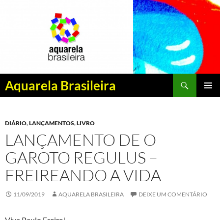
Pesquisar
Aquarela Brasileira
PULAR
MENU
PARA
PRINCI
O
DIÁRIO
,
LANÇAMENTOS
,
LIVRO
CONTEÚDO
LANÇAMENTO DE O
GAROTO REGULUS –
FREIREANDO A VIDA
11/09/2019
AQUARELA BRASILEIRA
DEIXE UM COMENTÁRIO
Viva Paulo Freire!