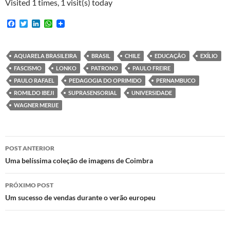
Visited 1 times, 1 visit(s) today
F
T
L
W
a
w
i
h
c
i
n
a
e
t
k
t
b
t
e
s
AQUARELA BRASILEIRA
BRASIL
CHILE
EDUCAÇÃO
EXÍLIO
o
e
d
A
FASCISMO
LONKO
PATRONO
PAULO FREIRE
o
r
I
p
k
n
p
PAULO RAFAEL
PEDAGOGIA DO OPRIMIDO
PERNAMBUCO
ROMILDO IBEJI
SUPRASENSORIAL
UNIVERSIDADE
WAGNER MERIJE
Navegação
POST ANTERIOR
de
Uma belíssima coleção de imagens de Coimbra
posts
PRÓXIMO POST
Um sucesso de vendas durante o verão europeu