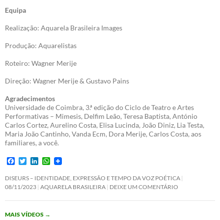
Equipa
Realização: Aquarela Brasileira Images
Produção: Aquarelistas
Roteiro: Wagner Merije
Direção: Wagner Merije & Gustavo Pains
Agradecimentos
Universidade de Coimbra, 3.ª edição do Ciclo de Teatro e Artes
Performativas – Mimesis, Delfim Leão, Teresa Baptista, António
Carlos Cortez, Aurelino Costa, Elisa Lucinda, João Diniz, Lia Testa,
Maria João Cantinho, Vanda Ecm, Dora Merije, Carlos Costa, aos
familiares, a você.
F
T
L
W
a
w
i
h
c
i
n
a
DISEURS – IDENTIDADE, EXPRESSÃO E TEMPO DA VOZ POÉTICA
e
t
k
t
08/11/2023
AQUARELA BRASILEIRA
DEIXE UM COMENTÁRIO
b
t
e
s
o
e
d
A
o
r
I
p
MAIS VÍDEOS
→
k
n
p