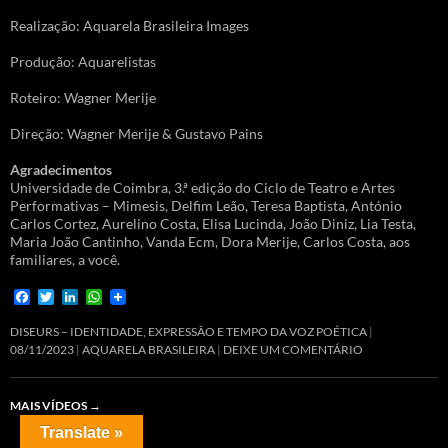
Realização: Aquarela Brasileira Images
Produção: Aquarelistas
Roteiro: Wagner Merije
Direção: Wagner Merije & Gustavo Pains
Agradecimentos
Universidade de Coimbra, 3.ª edição do Ciclo de Teatro e Artes
Performativas – Mimesis, Delfim Leão, Teresa Baptista, António
Carlos Cortez, Aurelino Costa, Elisa Lucinda, João Diniz, Lia Testa,
Maria João Cantinho, Vanda Ecm, Dora Merije, Carlos Costa, aos
familiares, a você.
F
T
L
W
a
w
i
h
c
i
n
a
DISEURS – IDENTIDADE, EXPRESSÃO E TEMPO DA VOZ POÉTICA
e
t
k
t
08/11/2023
AQUARELA BRASILEIRA
DEIXE UM COMENTÁRIO
b
t
e
s
o
e
d
A
o
r
I
p
MAIS VÍDEOS
→
k
n
p
Translate »