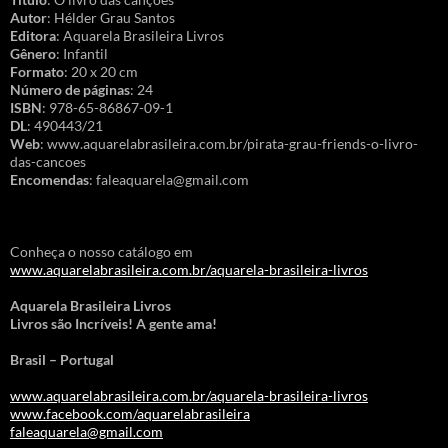
Autor
: Hélder Grau Santos
Editora
: Aquarela Brasileira Livros
Gênero
: Infantil
Formato
: 20 x 20 cm
Número de páginas
: 24
ISBN
: 978-65-86867-09-1
DL
: 490443/21
Web
: www.aquarelabrasileira.com.br/pirata-grau-friends-o-livro-
das-cancoes
Encomendas
: faleaquarela@gmail.com
Conheça o nosso catálogo em
www.aquarelabrasileira.com.br/aquarela-brasileira-livros
Aquarela Brasileira Livros
Livros são Incríveis! A gente ama!
Brasil – Portugal
www.aquarelabrasileira.com.br/aquarela-brasileira-livros
www.facebook.com/aquarelabrasileira
faleaquarela@gmail.com