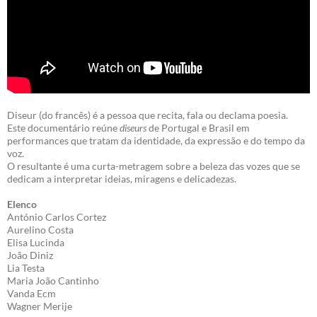
Diseur (do francês) é a pessoa que recita, fala ou declama poesia.
Este documentário reúne
diseurs
de Portugal e Brasil em
performances que tratam da identidade, da expressão e do tempo da
voz.
O resultante é uma curta-metragem sobre a beleza das vozes que se
dedicam a interpretar ideias, miragens e delicadezas.
Elenco
António Carlos Cortez
Aurelino Costa
Elisa Lucinda
João Diniz
Lia Testa
Maria João Cantinho
Vanda Ecm
Wagner Merije