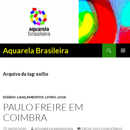
Pesquisar
Aquarela Brasileira
PULAR
MENU
PARA
PRINCI
O
CONTEÚDO
Arquivo da tag: exílio
DIÁRIO
,
LANÇAMENTOS
,
LIVRO
,
LOJA
PAULO FREIRE EM
COIMBRA
08/02/2020
AQUARELA BRASILEIRA
DEIXE UM COMENTÁRIO