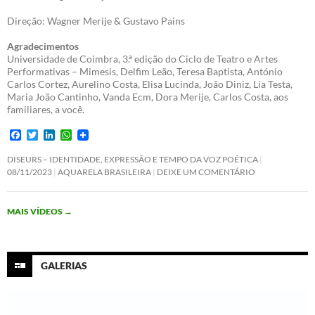
Direção: Wagner Merije & Gustavo Pains
Agradecimentos
Universidade de Coimbra, 3.ª edição do Ciclo de Teatro e Artes
Performativas – Mimesis, Delfim Leão, Teresa Baptista, António
Carlos Cortez, Aurelino Costa, Elisa Lucinda, João Diniz, Lia Testa,
Maria João Cantinho, Vanda Ecm, Dora Merije, Carlos Costa, aos
familiares, a você.
F
T
L
W
a
w
i
h
c
i
n
a
DISEURS – IDENTIDADE, EXPRESSÃO E TEMPO DA VOZ POÉTICA
e
t
k
t
08/11/2023
AQUARELA BRASILEIRA
DEIXE UM COMENTÁRIO
b
t
e
s
o
e
d
A
o
r
I
p
MAIS VÍDEOS
→
k
n
p
GALERIAS