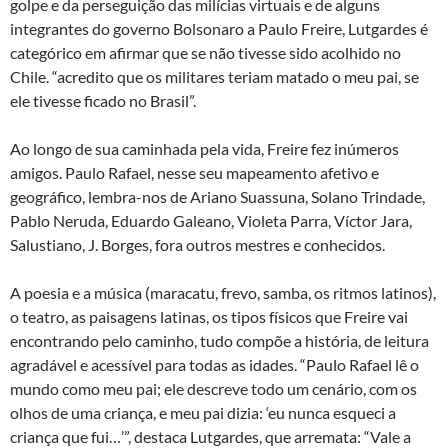
golpe e da perseguição das milícias virtuais e de alguns
integrantes do governo Bolsonaro a Paulo Freire, Lutgardes é
categórico em afirmar que se não tivesse sido acolhido no
Chile. “acredito que os militares teriam matado o meu pai, se
ele tivesse ficado no Brasil”.
Ao longo de sua caminhada pela vida, Freire fez inúmeros
amigos. Paulo Rafael, nesse seu mapeamento afetivo e
geográfico, lembra-nos de Ariano Suassuna, Solano Trindade,
Pablo Neruda, Eduardo Galeano, Violeta Parra, Víctor Jara,
Salustiano, J. Borges, fora outros mestres e conhecidos.
A poesia e a música (maracatu, frevo, samba, os ritmos latinos),
o teatro, as paisagens latinas, os tipos físicos que Freire vai
encontrando pelo caminho, tudo compõe a história, de leitura
agradável e acessível para todas as idades. “Paulo Rafael lê o
mundo como meu pai; ele descreve todo um cenário, com os
olhos de uma criança, e meu pai dizia: ‘eu nunca esqueci a
criança que fui…’”, destaca Lutgardes, que arremata: “Vale a