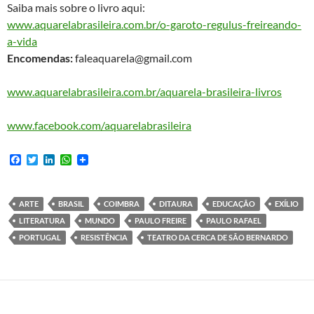
Saiba mais sobre o livro aqui:
www.aquarelabrasileira.com.br/o-garoto-regulus-freireando-
a-vida
Encomendas:
faleaquarela@gmail.com
www.aquarelabrasileira.com.br/aquarela-brasileira-livros
www.facebook.com/aquarelabrasileira
F
T
L
W
a
w
i
h
c
i
n
a
e
t
k
t
b
t
e
s
ARTE
BRASIL
COIMBRA
DITAURA
EDUCAÇÃO
EXÍLIO
o
e
d
A
LITERATURA
MUNDO
PAULO FREIRE
PAULO RAFAEL
o
r
I
p
k
n
p
PORTUGAL
RESISTÊNCIA
TEATRO DA CERCA DE SÃO BERNARDO