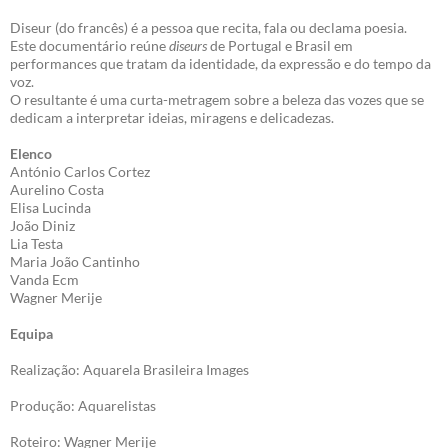
Diseur (do francês) é a pessoa que recita, fala ou declama poesia.
Este documentário reúne
diseurs
de Portugal e Brasil em
performances que tratam da identidade, da expressão e do tempo da
voz.
O resultante é uma curta-metragem sobre a beleza das vozes que se
dedicam a interpretar ideias, miragens e delicadezas.
Elenco
António Carlos Cortez
Aurelino Costa
Elisa Lucinda
João Diniz
Lia Testa
Maria João Cantinho
Vanda Ecm
Wagner Merije
Equipa
Realização: Aquarela Brasileira Images
Produção: Aquarelistas
Roteiro: Wagner Merije