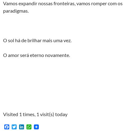
Vamos expandir nossas fronteiras, vamos romper com os
paradigmas.
O sol há de brilhar mais uma vez.
O amor será eterno novamente.
Visited 1 times, 1 visit(s) today
F
T
L
W
a
w
i
h
c
i
n
a