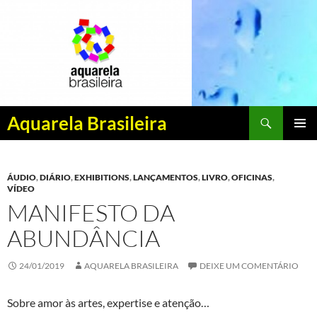
Pesquisar
Aquarela Brasileira
PULAR
MENU
PARA
PRINCI
O
ÁUDIO
,
DIÁRIO
,
EXHIBITIONS
,
LANÇAMENTOS
,
LIVRO
,
OFICINAS
,
CONTEÚDO
VÍDEO
MANIFESTO DA
ABUNDÂNCIA
24/01/2019
AQUARELA BRASILEIRA
DEIXE UM COMENTÁRIO
Sobre amor às artes, expertise e atenção…