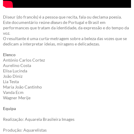
Diseur (do francês) é a pessoa que recita, fala ou declama poesia.
Este documentário reúne
diseurs
de Portugal e Brasil em
performances que tratam da identidade, da expressão e do tempo da
voz.
O resultante é uma curta-metragem sobre a beleza das vozes que se
dedicam a interpretar ideias, miragens e delicadezas.
Elenco
António Carlos Cortez
Aurelino Costa
Elisa Lucinda
João Diniz
Lia Testa
Maria João Cantinho
Vanda Ecm
Wagner Merije
Equipa
Realização: Aquarela Brasileira Images
Produção: Aquarelistas