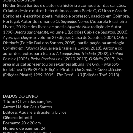
Hélder Grau Santos
é o autor da história e compositor das canções.
Criador deste e outros heterónimos, como Poeta G, O Urso e Asa de
Borboleta, é escritor, poeta, músico e professor, nascido em Coimbra,
Portugal. Autor do romance
Os Segundos Nomes
(Aquarela Brasileira
Livros, 2019) e dos livros de poesia
Aparato Nulo
(edição de Autor,
1998),
Agora que chegaste
, volume 1 (Edições Caixa de Sapatos, 2003),
Agora que chegaste
, volume 2 (Edições Caixa de Sapatos, 2004),
Outra
Distância
(Edição Baú dos Sonhos, 2008); participação na antologia
Coimbra em Palavras
(Aquarela Brasileira Livros, 2018). Autor e co-
autor dos textos para teatro:
A Louquíssima Trindade
(2002),
L’Énfant
Possible
(2005),
Pedra Preciosa I
e
II
(2010-2013),
O Sótão
(2017). Na
área musical apresentou os seguintes álbuns
The Grau – Mui Solo
(coletânea 1995-2015. Edições Pirata),
The Grau!!! – Co-Existências
(Edições Pirataº, 1999-2005),
The Grauº – 13
(Edições Theº, 2013).
DADOS DO LIVRO
Título
: O livro das canções
Autor
: Hélder Grau Santos
Editora
: Aquarela Brasileira Livros
Gênero
: Infantil
Formato
: 20 x 20 cm
Número de páginas
: 24