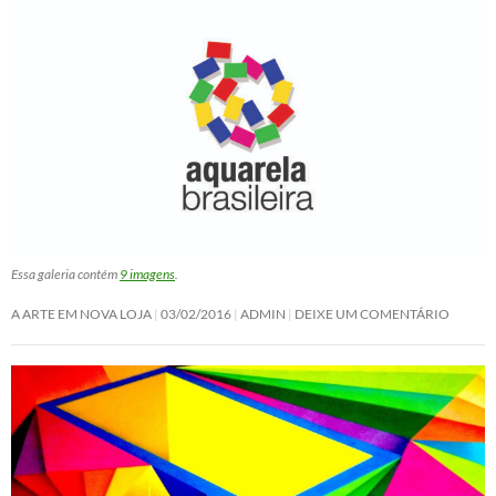
Essa galeria contém
9 imagens
.
A ARTE EM NOVA LOJA
03/02/2016
ADMIN
DEIXE UM COMENTÁRIO