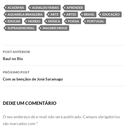
e
t
k
t
b
t
e
s
ACADEMIA
AGNALDO FARIAS
APRENDER
o
e
d
A
AQUARELA BRASILEIRA
ARTE
ARTES
BRASIL
EDUCAÇÃO
o
r
I
p
k
n
p
EDUCAR
MUNDO
MÚSICA
POESIA
PORTUGAL
SUPRASENSORIAL
WAGNER MERIJE
Navegação
POST ANTERIOR
de
Raul no Rio
posts
PRÓXIMO POST
Com as bençãos de José Saramago
DEIXE UM COMENTÁRIO
O seu endereço de e-mail não será publicado.
Campos obrigatórios
são marcados com
*