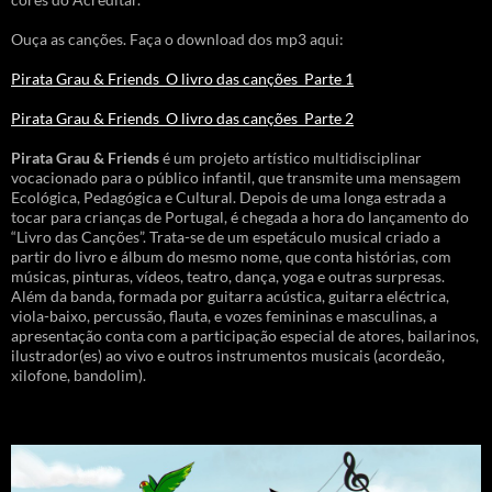
Ouça as canções. Faça o download dos mp3 aqui:
Pirata Grau & Friends_O livro das canções_Parte 1
Pirata Grau & Friends_O livro das canções_Parte 2
Pirata Grau & Friends
é um projeto artístico multidisciplinar
vocacionado para o público infantil, que transmite uma mensagem
Ecológica, Pedagógica e Cultural. Depois de uma longa estrada a
tocar para crianças de Portugal, é chegada a hora do lançamento do
“Livro das Canções”. Trata-se de um espetáculo musical criado a
partir do livro e álbum do mesmo nome, que conta histórias, com
músicas, pinturas, vídeos, teatro, dança, yoga e outras surpresas.
Além da banda, formada por guitarra acústica, guitarra eléctrica,
viola-baixo, percussão, flauta, e vozes femininas e masculinas, a
apresentação conta com a participação especial de atores, bailarinos,
ilustrador(es) ao vivo e outros instrumentos musicais (acordeão,
xilofone, bandolim).