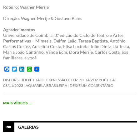
Roteiro: Wagner Merije
Direção: Wagner Merije & Gustavo Pains
Agradecimentos
Universidade de Coimbra, 3.ª edição do Ciclo de Teatro e Artes
Performativas – Mimesis, Delfim Leão, Teresa Baptista, António
Carlos Cortez, Aurelino Costa, Elisa Lucinda, João Diniz, Lia Testa,
Maria João Cantinho, Vanda Ecm, Dora Merije, Carlos Costa, aos
familiares, a você.
F
T
L
W
a
w
i
h
c
i
n
a
DISEURS – IDENTIDADE, EXPRESSÃO E TEMPO DA VOZ POÉTICA
e
t
k
t
08/11/2023
AQUARELA BRASILEIRA
DEIXE UM COMENTÁRIO
b
t
e
s
o
e
d
A
o
r
I
p
MAIS VÍDEOS
→
k
n
p
GALERIAS