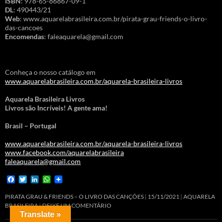
ISBN
: 978-65-86867-09-1
DL
: 490443/21
Web
: www.aquarelabrasileira.com.br/pirata-grau-friends-o-livro-
das-cancoes
Encomendas
: faleaquarela@gmail.com
Conheça o nosso catálogo em
www.aquarelabrasileira.com.br/aquarela-brasileira-livros
Aquarela Brasileira Livros
Livros são Incríveis! A gente ama!
Brasil – Portugal
www.aquarelabrasileira.com.br/aquarela-brasileira-livros
www.facebook.com/aquarelabrasileira
faleaquarela@gmail.com
F
T
L
W
a
w
i
h
c
i
n
a
PIRATA GRAU & FRIENDS – O LIVRO DAS CANÇÕES
15/11/2021
AQUARELA
e
t
k
t
BRASILEIRA
DEIXE UM COMENTÁRIO
b
t
e
s
Translate »
o
e
d
A